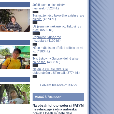
Ještě jsem o nich nikdy
neslyšel.
(5523 hl.)
Tuším, že něco takového existuje, ale
nic víc.
(4573 hl.)
Už jsem měl některé tyto tiskoviny v
ruce.
(6539 hl.)
Popravdě, vůbec mě
nezaujaly.
(4109 hl.)
Něco málo jsem přečetl a líbilo se mi
to.
(4383 hl.)
Tyto tiskoviny čtu pravidelně a jsem
za ně rád.
(4898 hl.)
Nejen je čtu, ale také si je
objednávám a šířím dál.
(3774 hl.)
Celkem hlasovalo: 33799
Volná šiřitelnost:
Na obsah tohoto webu si FATYM
nevyhrazuje žádná autorská
práva!
Obsah můžete dále