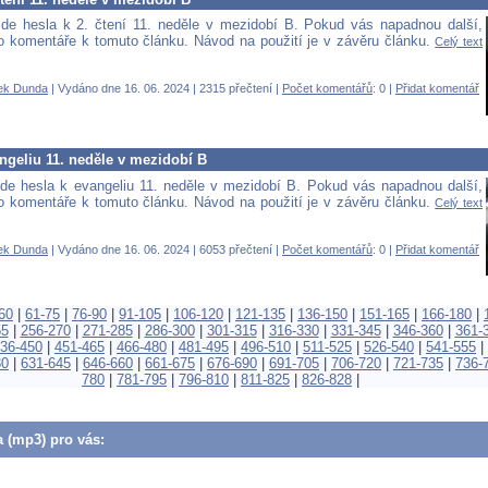
de hesla k 2. čtení 11. neděle v mezidobí B. Pokud vás napadnou další,
 do komentáře k tomuto článku. Návod na použití je v závěru článku.
Celý text
ek Dunda
| Vydáno dne 16. 06. 2024 | 2315 přečtení |
Počet komentářů
: 0 |
Přidat komentář
ngeliu 11. neděle v mezidobí B
de hesla k evangeliu 11. neděle v mezidobí B. Pokud vás napadnou další,
 do komentáře k tomuto článku. Návod na použití je v závěru článku.
Celý text
ek Dunda
| Vydáno dne 16. 06. 2024 | 6053 přečtení |
Počet komentářů
: 0 |
Přidat komentář
60
|
61-75
|
76-90
|
91-105
|
106-120
|
121-135
|
136-150
|
151-165
|
166-180
|
55
|
256-270
|
271-285
|
286-300
|
301-315
|
316-330
|
331-345
|
346-360
|
361-
36-450
|
451-465
|
466-480
|
481-495
|
496-510
|
511-525
|
526-540
|
541-555
|
30
|
631-645
|
646-660
|
661-675
|
676-690
|
691-705
|
706-720
|
721-735
|
736-
780
|
781-795
|
796-810
|
811-825
|
826-828
|
a (mp3) pro vás: