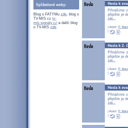
Hesla k eva
Spřátelené weby:
Přinášíme z
Blog o FATYMu
zde
, blog o
připište je
TV-MIS.cz
tv-
zde...
mis.signaly.cz
a další blog
o TV-MIS
zde
.
| Autor:
P. Mar
|
Hesla k 2. 
Přinášíme z
připište je
zde...
| Autor:
P. Mar
|
Hesla k eva
Přinášíme z
připište je
zde...
| Autor:
P. Mar
|