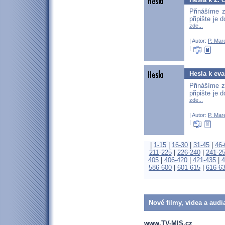
Přinášíme z
připište je
zde...
| Autor:
P. Mar
|
Hesla k eva
Přinášíme z
připište je
zde...
| Autor:
P. Mar
|
|
1-15
|
16-30
|
31-45
|
46-
211-225
|
226-240
|
241-2
405
|
406-420
|
421-435
|
4
586-600
|
601-615
|
616-6
Nové filmy, videa a audi
www.TV-MIS.cz