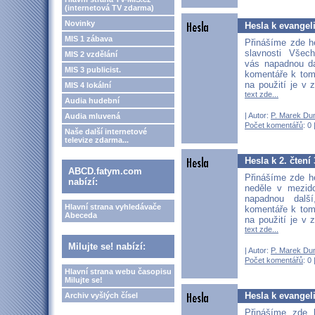
(internetová TV zdarma)
Novinky
Hesla k evangel
MIS 1 zábava
Přinášíme zde h
slavnosti Všec
MIS 2 vzdělání
vás napadnou dal
MIS 3 publicist.
komentáře k tom
na použití je v 
MIS 4 lokální
text zde...
Audia hudební
| Autor:
P. Marek Du
Audia mluvená
Počet komentářů
: 0 
Naše další internetové
televize zdarma...
Hesla k 2. čtení
ABCD.fatym.com
Přinášíme zde he
nabízí:
neděle v mezid
napadnou další
Hlavní strana vyhledávače
komentáře k tom
Abeceda
na použití je v 
text zde...
Milujte se! nabízí:
| Autor:
P. Marek Du
Počet komentářů
: 0 
Hlavní strana webu časopisu
Milujte se!
Hesla k evangel
Archiv vyšlých čísel
Přinášíme zde 