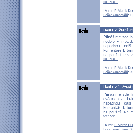
text zde...
| Autor:
P. Marek Du
Počet komentářů
: 1 
Hesla 2. čtení 2
Přinášíme zde he
neděle v mezid
napadnou další
komentáře k tom
na použití je v 
text zde...
| Autor:
P. Marek Du
Počet komentářů
: 0 
Hesla k 1. čtení
Přinášíme zde h
svátek sv. Lu
napadnou další
komentáře k tom
na použití je v 
text zde...
| Autor:
P. Marek Du
Počet komentářů
: 0 