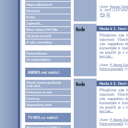
Mapa zajímavostí
| Autor:
Roman Tom
11. 2025 | 2147 přeč
Marianky
Knihy
Zajímavé...
Hesla k 1. čtení
Mimo oblast FATYMu
Přinášíme zde h
Výzdoba kostelů
slavnosti Všec
O nás a kontakty
vás napadnou dal
komentáře k tom
na použití je v 
Personalizace
text zde...
15 nejčtenějších
| Autor:
P. Marek Du
Počet komentářů
: 0 
AMIMS.net nabízí:
Hlavní strana apoštolát
Hesla k 2. čtení
A.M.I.M.S.
Přinášíme zde h
Knihovna on-line
slavnosti Všec
vás napadnou dal
Comicsy
komentáře k tom
Objednávky knih
na použití je v 
text zde...
TV-MIS.cz nabízí:
| Autor:
P. Marek Du
Počet komentářů
: 0 
Hlavní strana TV-MIS.cz