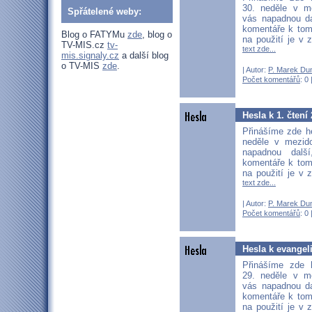
30. neděle v m
Spřátelené weby:
vás napadnou dal
komentáře k tom
Blog o FATYMu
zde
, blog o
na použití je v 
TV-MIS.cz
tv-
text zde...
mis.signaly.cz
a další blog
o TV-MIS
zde
.
| Autor:
P. Marek Du
Počet komentářů
: 0 
Hesla k 1. čtení
Přinášíme zde he
neděle v mezid
napadnou další
komentáře k tom
na použití je v 
text zde...
| Autor:
P. Marek Du
Počet komentářů
: 0 
Hesla k evangel
Přinášíme zde 
29. neděle v m
vás napadnou dal
komentáře k tom
na použití je v 