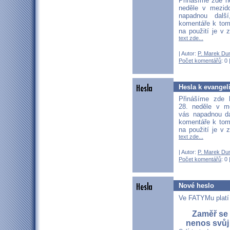
Přinášíme zde he
neděle v mezid
napadnou další
komentáře k tom
na použití je v 
text zde...
| Autor:
P. Marek Du
Počet komentářů
: 0 
Hesla k evangel
Přinášíme zde 
28. neděle v m
vás napadnou dal
komentáře k tom
na použití je v 
text zde...
| Autor:
P. Marek Du
Počet komentářů
: 0 
Nové heslo
Ve FATYMu platí
Zaměř se 
nenos svůj