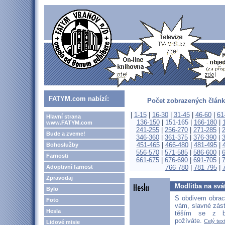
FATYM.com nabízí:
Počet zobrazených článk
|
1-15
|
16-30
|
31-45
|
46-60
|
61
Hlavní strana
136-150
|
151-165
|
166-180
|
www.FATYM.com
241-255
|
256-270
|
271-285
|
Bude a zveme!
346-360
|
361-375
|
376-390
|
451-465
|
466-480
|
481-495
|
Bohoslužby
556-570
|
571-585
|
586-600
|
Farnosti
661-675
|
676-690
|
691-705
|
Adoptivní farnost
766-780
|
781-795
|
Zpravodaj
Modlitba na svá
Bylo
S obdivem obrac
Foto
vám, slavné zás
Hesla
těším se z bl
požíváte.
Celý text
Lidové misie