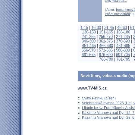
Celý text zde...
| Autor:
Irena Ihmov
Počet komentářů
: 0 
|
1-15
|
16-30
|
31-45
|
46-60
|
61
136-150
|
151-165
|
166-180
|
241-255
|
256-270
|
271-285
|
346-360
|
361-375
|
376-390
|
451-465
|
466-480
|
481-495
|
556-570
|
571-585
|
586-600
|
661-675
|
676-690
|
691-705
|
766-780
|
781-795
|
Nové filmy, videa a audia (mp
www.TV-MIS.cz
::
Svatý Patriku (píseň)
::
Velehradská hymna 2026 (Hej, v
::
Litanie ke sv. Františkovi z Assisi
::
Kázání z Vranova nad Dyjí 12. 7
::
Kázání z Vranova nad Dyjí 28. 6