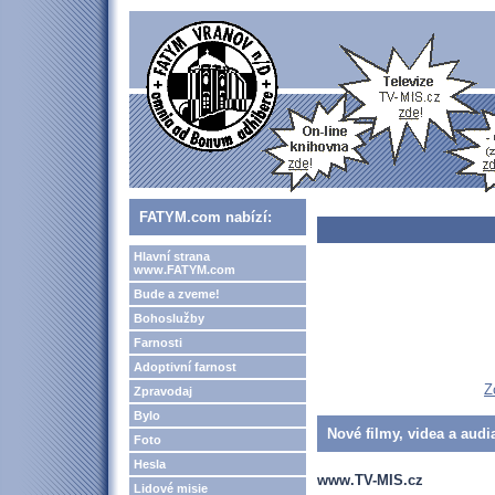
FATYM.com nabízí:
Hlavní strana
www.FATYM.com
Bude a zveme!
Bohoslužby
Farnosti
Adoptivní farnost
Z
Zpravodaj
Bylo
Nové filmy, videa a audi
Foto
Hesla
www.TV-MIS.cz
Lidové misie