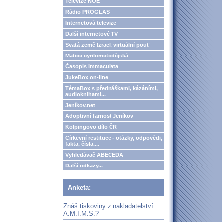
Televize NOE
Rádio PROGLAS
Internetová televize
Další internetové TV
Svatá země Izrael, virtuální pouť
Matice cyrilometodějská
Časopis Immaculata
JukeBox on-line
TémaBox s přednáškami, kázáními,
audioknihami...
Jeníkov.net
Adoptivní farnost Jeníkov
Kolpingovo dílo ČR
Církevní restituce - otázky, odpovědi,
fakta, čísla....
Vyhledávač ABECEDA
Další odkazy...
Anketa:
Znáš tiskoviny z nakladatelství
A.M.I.M.S.?