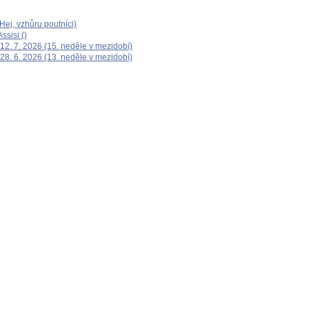
ej, vzhůru poutníci)
ssisi ()
12. 7. 2026 (15. neděle v mezidobí)
28. 6. 2026 (13. neděle v mezidobí)