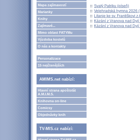
Mapa zajímavostí
::
Svatý Patriku (píseň)
::
Velehradská hymna 2026 (H
Marianky
::
Litanie ke sv. Františkovi z A
Knihy
::
Kázání z Vranova nad Dyjí 
::
Kázání z Vranova nad Dyjí 
Zajímavé...
Mimo oblast FATYMu
Výzdoba kostelů
O nás a kontakty
Personalizace
15 nejčtenějších
AMIMS.net nabízí:
Hlavní strana apoštolát
A.M.I.M.S.
Knihovna on-line
Comicsy
Objednávky knih
TV-MIS.cz nabízí:
Hlavní strana TV-MIS.cz