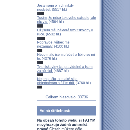
Ještě jsem o nich nikdy
neslyšel.
(5517 hl.)
Tuším, že něco takového existuje, ale
nic víc.
(4564 hl.)
Už jsem měl některé tyto tiskoviny v
ruce.
(6532 hl.)
Popravdě, vůbec mě
nezaujaly.
(4100 hl.)
Něco málo jsem přečetl a líbilo se mi
to.
(4376 hl.)
Tyto tiskoviny čtu pravidelně a jsem
za ně rád.
(4887 hl.)
Nejen je čtu, ale také si je
objednávám a šířím dál.
(3760 hl.)
Celkem hlasovalo: 33736
Volná šiřitelnost:
Na obsah tohoto webu si FATYM
nevyhrazuje žádná autorská
práva!
Obsah můžete dále