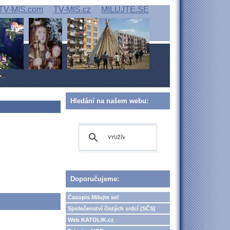
TV-MIS.com
TV-MIS.cz
MILUJTE.SE
Hledání na našem webu:
Doporučujeme:
Časopis Milujte se!
Společenství čistých srdcí (SČS)
Web KATOLIK.cz