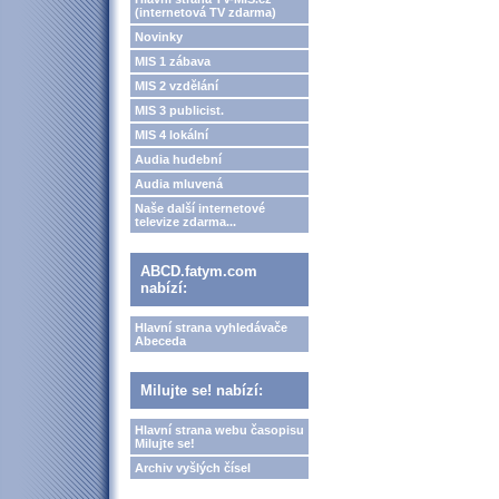
(internetová TV zdarma)
Novinky
MIS 1 zábava
MIS 2 vzdělání
MIS 3 publicist.
MIS 4 lokální
Audia hudební
Audia mluvená
Naše další internetové
televize zdarma...
ABCD.fatym.com
nabízí:
Hlavní strana vyhledávače
Abeceda
Milujte se! nabízí:
Hlavní strana webu časopisu
Milujte se!
Archiv vyšlých čísel