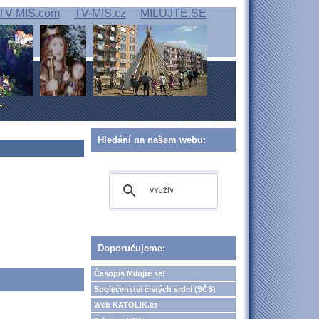
TV-MIS.com
TV-MIS.cz
MILUJTE.SE
Hledání na našem webu:
Doporučujeme:
Časopis Milujte se!
Společenství čistých srdcí (SČS)
Web KATOLIK.cz