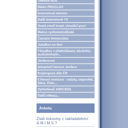
Televize NOE
Rádio PROGLAS
Internetová televize
Další internetové TV
Svatá země Izrael, virtuální pouť
Matice cyrilometodějská
Časopis Immaculata
JukeBox on-line
TémaBox s přednáškami, kázáními,
audioknihami...
Jeníkov.net
Adoptivní farnost Jeníkov
Kolpingovo dílo ČR
Církevní restituce - otázky, odpovědi,
fakta, čísla....
Vyhledávač ABECEDA
Další odkazy...
Anketa:
Znáš tiskoviny z nakladatelství
A.M.I.M.S.?