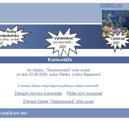
AMIMS.net
Komentáře
ke článku: "Starostovská" mše svatá
ze dne 23.06.2026, autor článku: Lenka Ripperová
K tomutu článku nebyl doposud přiřazen žádný komentář!
Zobrazit všechny komentáře
Přidat nový komentář
Zobrazit článek "Starostovská" mše svatá
a (mp3) pro vás: