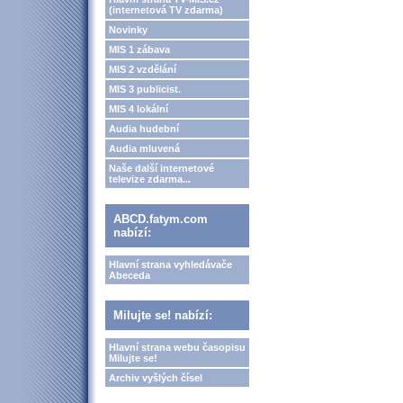
(internetová TV zdarma)
Novinky
MIS 1 zábava
MIS 2 vzdělání
MIS 3 publicist.
MIS 4 lokální
Audia hudební
Audia mluvená
Naše další internetové
televize zdarma...
ABCD.fatym.com
nabízí:
Hlavní strana vyhledávače
Abeceda
Milujte se! nabízí:
Hlavní strana webu časopisu
Milujte se!
Archiv vyšlých čísel