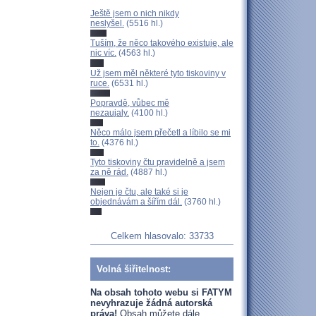
Ještě jsem o nich nikdy
neslyšel.
(5516 hl.)
Tuším, že něco takového existuje, ale
nic víc.
(4563 hl.)
Už jsem měl některé tyto tiskoviny v
ruce.
(6531 hl.)
Popravdě, vůbec mě
nezaujaly.
(4100 hl.)
Něco málo jsem přečetl a líbilo se mi
to.
(4376 hl.)
Tyto tiskoviny čtu pravidelně a jsem
za ně rád.
(4887 hl.)
Nejen je čtu, ale také si je
objednávám a šířím dál.
(3760 hl.)
Celkem hlasovalo: 33733
Volná šiřitelnost:
Na obsah tohoto webu si FATYM
nevyhrazuje žádná autorská
práva!
Obsah můžete dále