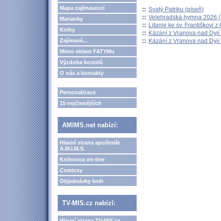
Mapa zajímavostí
::
Svatý Patriku (píseň)
::
Velehradská hymna 2026 (H
Marianky
::
Litanie ke sv. Františkovi z A
Knihy
::
Kázání z Vranova nad Dyjí 
::
Kázání z Vranova nad Dyjí 
Zajímavé...
Mimo oblast FATYMu
Výzdoba kostelů
O nás a kontakty
Personalizace
15 nejčtenějších
AMIMS.net nabízí:
Hlavní strana apoštolát
A.M.I.M.S.
Knihovna on-line
Comicsy
Objednávky knih
TV-MIS.cz nabízí:
Hlavní strana TV-MIS.cz