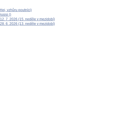
ej, vzhůru poutníci)
ssisi ()
12. 7. 2026 (15. neděle v mezidobí)
28. 6. 2026 (13. neděle v mezidobí)