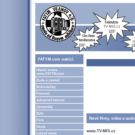
FATYM.com nabízí:
Hlavní strana
www.FATYM.com
Bude a zveme!
Bohoslužby
Farnosti
Adoptivní farnost
Zpravodaj
Bylo
Nové filmy, videa a audi
Foto
Hesla
www.TV-MIS.cz
Lidové misie