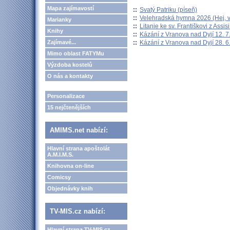
Mapa zajímavostí
::
Svatý Patriku (píseň)
::
Velehradská hymna 2026 (Hej, v
Marianky
::
Litanie ke sv. Františkovi z Assisi
Knihy
::
Kázání z Vranova nad Dyjí 12. 7
::
Kázání z Vranova nad Dyjí 28. 6
Zajímavé...
Mimo oblast FATYMu
Výzdoba kostelů
O nás a kontakty
Personalizace
15 nejčtenějších
AMIMS.net nabízí:
Hlavní strana apoštolát
A.M.I.M.S.
Knihovna on-line
Comicsy
Objednávky knih
TV-MIS.cz nabízí:
Hlavní strana TV-MIS.cz