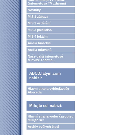
(internetová TV zdarma)
Novinky
MIS 1 zábava
MIS 2 vzdělání
MIS 3 publicist.
MIS 4 lokální
Audia hudební
Audia mluvená
Naše další internetové
televize zdarma...
ABCD.fatym.com
nabízí:
Hlavní strana vyhledávače
Abeceda
Milujte se! nabízí:
Hlavní strana webu časopisu
Milujte se!
Archiv vyšlých čísel