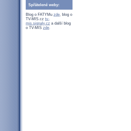
Spřátelené weby:
Blog o FATYMu
zde
, blog o
TV-MIS.cz
tv-
mis.signaly.cz
a další blog
o TV-MIS
zde
.