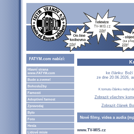
FATYM.com nabízí:
K
Hlavní strana
ke článku: Boží
www.FATYM.com
ze dne 20.06.2026, a
Bude a zveme!
Bohoslužby
K tomutu článku nebyl d
Farnosti
Zobrazit všechny kom
Adoptivní farnost
Zobrazit článek Bo
Zpravodaj
Bylo
Nové filmy, videa a audia (mp
Foto
Hesla
www.TV-MIS.cz
Lidové misie