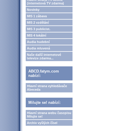
(internetová TV zdarma)
Novinky
MIS 1 zábava
MIS 2 vzdělání
MIS 3 publicist.
MIS 4 lokální
Audia hudební
Audia mluvená
Naše další internetové
televize zdarma...
ABCD.fatym.com
nabízí:
Hlavní strana vyhledávače
Abeceda
Milujte se! nabízí:
Hlavní strana webu časopisu
Milujte se!
Archiv vyšlých čísel