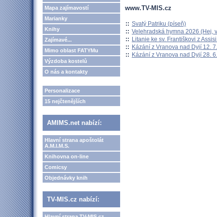
www.TV-MIS.cz
Mapa zajímavostí
Marianky
::
Svatý Patriku (píseň)
Knihy
::
Velehradská hymna 2026 (Hej, v
::
Litanie ke sv. Františkovi z Assisi
Zajímavé...
::
Kázání z Vranova nad Dyjí 12. 7
Mimo oblast FATYMu
::
Kázání z Vranova nad Dyjí 28. 6
Výzdoba kostelů
O nás a kontakty
Personalizace
15 nejčtenějších
AMIMS.net nabízí:
Hlavní strana apoštolát
A.M.I.M.S.
Knihovna on-line
Comicsy
Objednávky knih
TV-MIS.cz nabízí:
Hlavní strana TV-MIS.cz