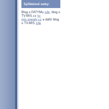
Spřátelené weby:
Blog o FATYMu
zde
, blog o
TV-MIS.cz
tv-
mis.signaly.cz
a další blog
o TV-MIS
zde
.