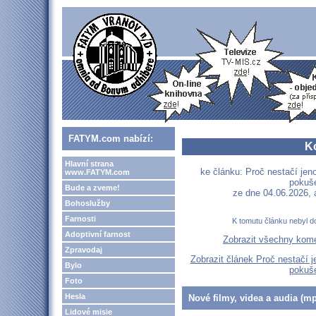
FATYM.com nabízí:
K
Hlavní strana
ke článku: Proč nestačí jeno
www.FATYM.com
pokuše
Bude a zveme!
ze dne 04.06.2026,
Bohoslužby
Farnosti
K tomutu článku nebyl d
Adoptivní farnost
Zobrazit všechny kom
Zpravodaj
Zobrazit článek Proč nestačí j
Bylo
pokuše
Foto
Hesla
Nové filmy, videa a audia (mp
Lidové misie