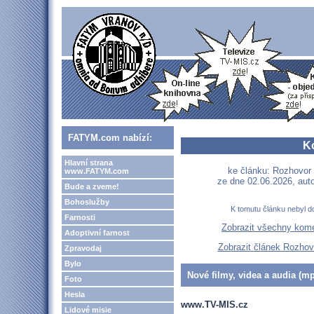
FATYM.com nabízí:
K
Hlavní strana
ke článku: Rozhovo
www.FATYM.com
ze dne 02.06.2026, aut
Bude a zveme!
Bohoslužby
K tomutu článku nebyl d
Farnosti
Zobrazit všechny kom
Adoptivní farnost
Zobrazit článek Rozho
Zpravodaj
Bylo
Nové filmy, videa a audia (mp
Foto
Hesla
www.TV-MIS.cz
Lidové misie