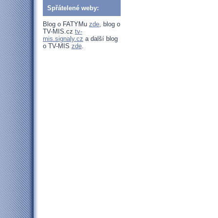
Spřátelené weby:
Blog o FATYMu
zde
, blog o
TV-MIS.cz
tv-
mis.signaly.cz
a další blog
o TV-MIS
zde
.