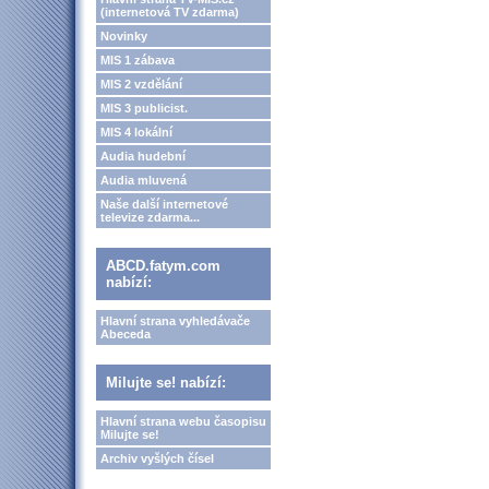
(internetová TV zdarma)
Novinky
MIS 1 zábava
MIS 2 vzdělání
MIS 3 publicist.
MIS 4 lokální
Audia hudební
Audia mluvená
Naše další internetové
televize zdarma...
ABCD.fatym.com
nabízí:
Hlavní strana vyhledávače
Abeceda
Milujte se! nabízí:
Hlavní strana webu časopisu
Milujte se!
Archiv vyšlých čísel