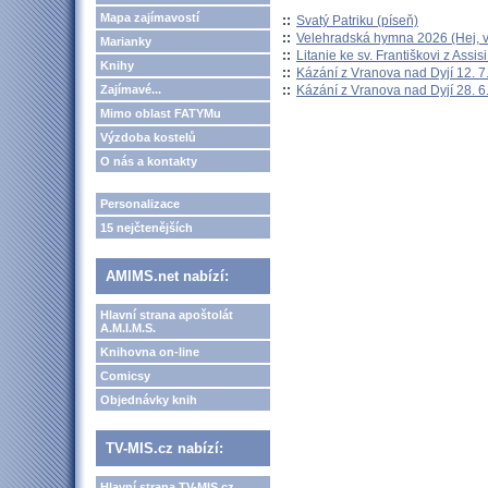
Mapa zajímavostí
::
Svatý Patriku (píseň)
::
Velehradská hymna 2026 (Hej, v
Marianky
::
Litanie ke sv. Františkovi z Assisi
Knihy
::
Kázání z Vranova nad Dyjí 12. 7
::
Kázání z Vranova nad Dyjí 28. 6
Zajímavé...
Mimo oblast FATYMu
Výzdoba kostelů
O nás a kontakty
Personalizace
15 nejčtenějších
AMIMS.net nabízí:
Hlavní strana apoštolát
A.M.I.M.S.
Knihovna on-line
Comicsy
Objednávky knih
TV-MIS.cz nabízí:
Hlavní strana TV-MIS.cz