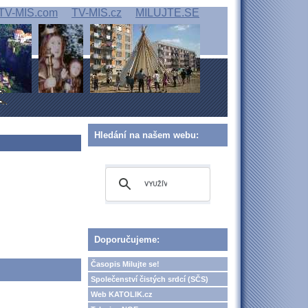
TV-MIS.com
TV-MIS.cz
MILUJTE.SE
Hledání na našem webu:
Doporučujeme:
Časopis Milujte se!
Společenství čistých srdcí (SČS)
Web KATOLIK.cz