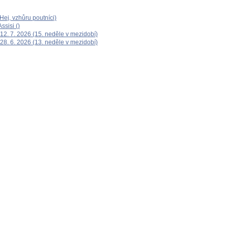
ej, vzhůru poutníci)
ssisi ()
12. 7. 2026 (15. neděle v mezidobí)
28. 6. 2026 (13. neděle v mezidobí)