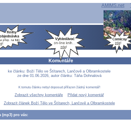
AMIMS.net
Komentáře
ke článku: Boží Tělo ve Štítarech, Lančově a Olbramkostele
ze dne 01.06.2026, autor článku: Táňa Dohnalová
K tomutu článku nebyl doposud přiřazen žádný komentář!
Zobrazit všechny komentáře
Přidat nový komentář
Zobrazit článek Boží Tělo ve Štítarech, Lančově a Olbramkostele
a (mp3) pro vás: