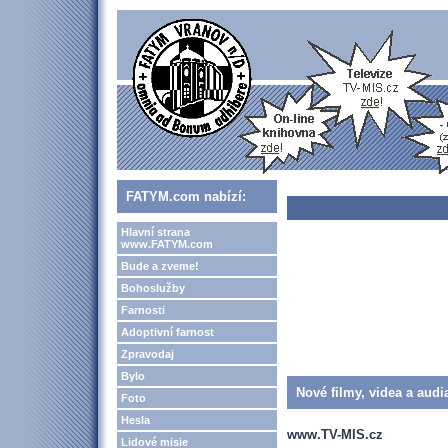
FATYM.com nabízí:
Hlavní strana
www.FATYM.com
Bude a zveme!
Bohoslužby
Farnosti
Adoptivní farnost
Zpravodaj
Bylo
Nové filmy, videa a audi
Foto
Hesla
www.TV-MIS.cz
Lidové misie