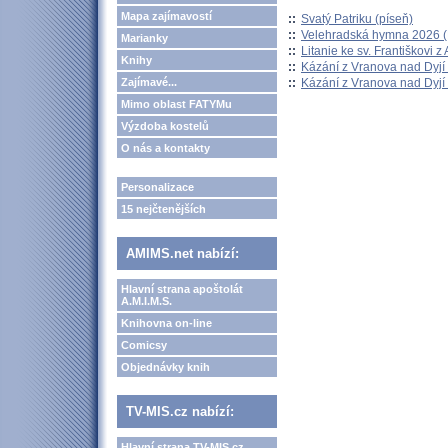
Mapa zajímavostí
::
Svatý Patriku (píseň)
::
Velehradská hymna 2026 (H
Marianky
::
Litanie ke sv. Františkovi z A
Knihy
::
Kázání z Vranova nad Dyjí 
::
Kázání z Vranova nad Dyjí 
Zajímavé...
Mimo oblast FATYMu
Výzdoba kostelů
O nás a kontakty
Personalizace
15 nejčtenějších
AMIMS.net nabízí:
Hlavní strana apoštolát
A.M.I.M.S.
Knihovna on-line
Comicsy
Objednávky knih
TV-MIS.cz nabízí:
Hlavní strana TV-MIS.cz