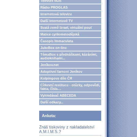
Televize NOE
Rádio PROGLAS
Internetová televize
Další internetové TV
Svatá země Izrael, virtuální pouť
Matice cyrilometodějská
Časopis Immaculata
JukeBox on-line
TémaBox s přednáškami, kázáními,
audioknihami...
Jeníkov.net
Adoptivní farnost Jeníkov
Kolpingovo dílo ČR
Církevní restituce - otázky, odpovědi,
fakta, čísla....
Vyhledávač ABECEDA
Další odkazy...
Anketa:
Znáš tiskoviny z nakladatelství
A.M.I.M.S.?