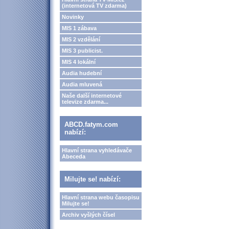
(internetová TV zdarma)
Novinky
MIS 1 zábava
MIS 2 vzdělání
MIS 3 publicist.
MIS 4 lokální
Audia hudební
Audia mluvená
Naše další internetové
televize zdarma...
ABCD.fatym.com
nabízí:
Hlavní strana vyhledávače
Abeceda
Milujte se! nabízí:
Hlavní strana webu časopisu
Milujte se!
Archiv vyšlých čísel