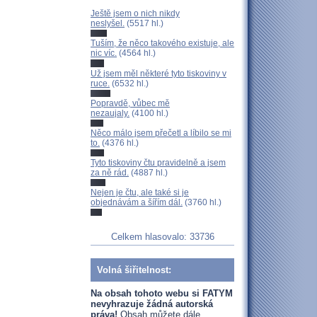
Ještě jsem o nich nikdy
neslyšel.
(5517 hl.)
Tuším, že něco takového existuje, ale
nic víc.
(4564 hl.)
Už jsem měl některé tyto tiskoviny v
ruce.
(6532 hl.)
Popravdě, vůbec mě
nezaujaly.
(4100 hl.)
Něco málo jsem přečetl a líbilo se mi
to.
(4376 hl.)
Tyto tiskoviny čtu pravidelně a jsem
za ně rád.
(4887 hl.)
Nejen je čtu, ale také si je
objednávám a šířím dál.
(3760 hl.)
Celkem hlasovalo: 33736
Volná šiřitelnost:
Na obsah tohoto webu si FATYM
nevyhrazuje žádná autorská
práva!
Obsah můžete dále