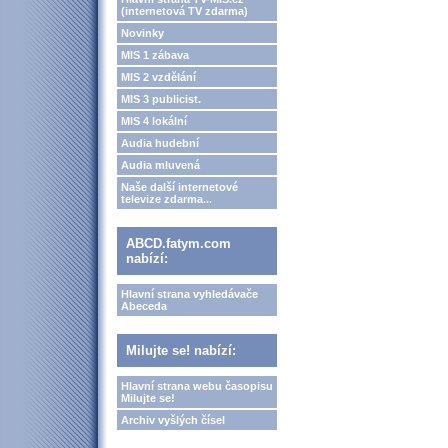
(internetová TV zdarma)
Novinky
MIS 1 zábava
MIS 2 vzdělání
MIS 3 publicist.
MIS 4 lokální
Audia hudební
Audia mluvená
Naše další internetové
televize zdarma...
ABCD.fatym.com
nabízí:
Hlavní strana vyhledávače
Abeceda
Milujte se! nabízí:
Hlavní strana webu časopisu
Milujte se!
Archiv vyšlých čísel