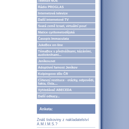
Televize NOE
Rádio PROGLAS
Internetová televize
Další internetové TV
Svatá země Izrael, virtuální pouť
Matice cyrilometodějská
Časopis Immaculata
JukeBox on-line
TémaBox s přednáškami, kázáními,
audioknihami...
Jeníkov.net
Adoptivní farnost Jeníkov
Kolpingovo dílo ČR
Církevní restituce - otázky, odpovědi,
fakta, čísla....
Vyhledávač ABECEDA
Další odkazy...
Anketa:
Znáš tiskoviny z nakladatelství
A.M.I.M.S.?