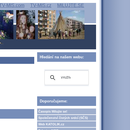
TV-MIS.com
TV-MIS.cz
MILUJTE.SE
Hledání na našem webu:
Doporučujeme:
Časopis Milujte se!
Společenství čistých srdcí (SČS)
Web KATOLIK.cz