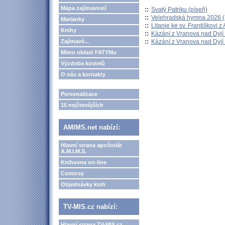
Mapa zajímavostí
::
Svatý Patriku (píseň)
::
Velehradská hymna 2026 (H
Marianky
::
Litanie ke sv. Františkovi z A
Knihy
::
Kázání z Vranova nad Dyjí 
::
Kázání z Vranova nad Dyjí 
Zajímavé...
Mimo oblast FATYMu
Výzdoba kostelů
O nás a kontakty
Personalizace
15 nejčtenějších
AMIMS.net nabízí:
Hlavní strana apoštolát
A.M.I.M.S.
Knihovna on-line
Comicsy
Objednávky knih
TV-MIS.cz nabízí:
Hlavní strana TV-MIS.cz