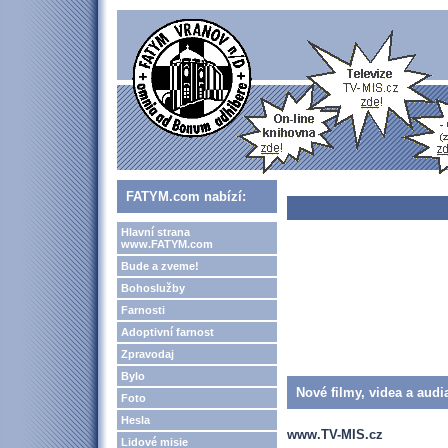
FATYM.com nabízí:
Hlavní strana
www.FATYM.com
Bude a zveme!
Bohoslužby
Farnosti
Adoptivní farnost
Zpravodaj
Bylo
Nové filmy, videa a audi
Foto
Hesla
www.TV-MIS.cz
Lidové misie