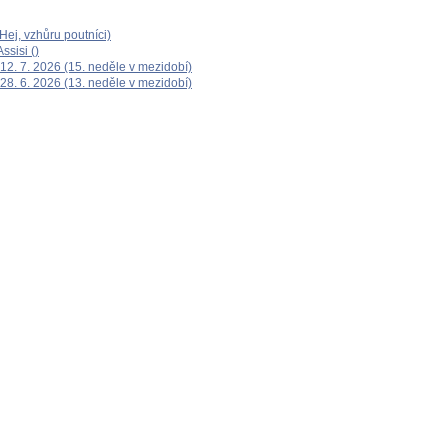
ej, vzhůru poutníci)
ssisi ()
12. 7. 2026 (15. neděle v mezidobí)
28. 6. 2026 (13. neděle v mezidobí)