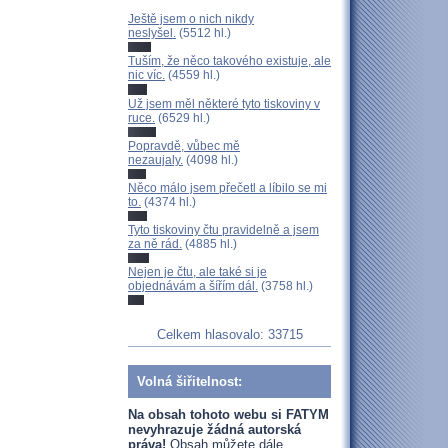
Ještě jsem o nich nikdy
neslyšel.
(5512 hl.)
Tuším, že něco takového existuje, ale
nic víc.
(4559 hl.)
Už jsem měl některé tyto tiskoviny v
ruce.
(6529 hl.)
Popravdě, vůbec mě
nezaujaly.
(4098 hl.)
Něco málo jsem přečetl a líbilo se mi
to.
(4374 hl.)
Tyto tiskoviny čtu pravidelně a jsem
za ně rád.
(4885 hl.)
Nejen je čtu, ale také si je
objednávám a šířím dál.
(3758 hl.)
Celkem hlasovalo: 33715
Volná šiřitelnost:
Na obsah tohoto webu si FATYM
nevyhrazuje žádná autorská
práva!
Obsah můžete dále