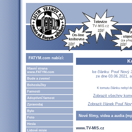
FATYM.com nabízí:
K
Hlavní strana
ke článku: Pouť Nový 
www.FATYM.com
ze dne 03.06.2021, a
Bude a zveme!
Bohoslužby
K tomutu článku nebyl d
Farnosti
Zobrazit všechny kom
Adoptivní farnost
Zobrazit článek Pouť Nov
Zpravodaj
Bylo
Nové filmy, videa a audia (mp
Foto
Hesla
www.TV-MIS.cz
Lidové misie