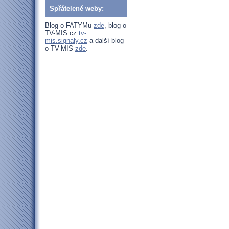
Spřátelené weby:
Blog o FATYMu
zde
, blog o
TV-MIS.cz
tv-
mis.signaly.cz
a další blog
o TV-MIS
zde
.