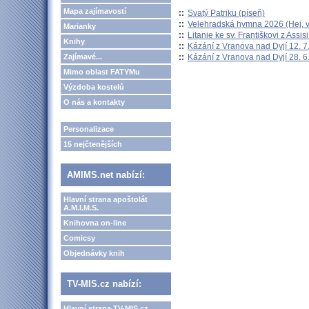
Mapa zajímavostí
::
Svatý Patriku (píseň)
::
Velehradská hymna 2026 (Hej, v
Marianky
::
Litanie ke sv. Františkovi z Assisi
Knihy
::
Kázání z Vranova nad Dyjí 12. 7
::
Kázání z Vranova nad Dyjí 28. 6
Zajímavé...
Mimo oblast FATYMu
Výzdoba kostelů
O nás a kontakty
Personalizace
15 nejčtenějších
AMIMS.net nabízí:
Hlavní strana apoštolát
A.M.I.M.S.
Knihovna on-line
Comicsy
Objednávky knih
TV-MIS.cz nabízí:
Hlavní strana TV-MIS.cz