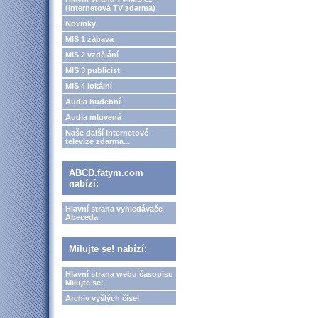
(internetová TV zdarma)
Novinky
MIS 1 zábava
MIS 2 vzdělání
MIS 3 publicist.
MIS 4 lokální
Audia hudební
Audia mluvená
Naše další internetové
televize zdarma...
ABCD.fatym.com
nabízí:
Hlavní strana vyhledávače
Abeceda
Milujte se! nabízí:
Hlavní strana webu časopisu
Milujte se!
Archiv vyšlých čísel