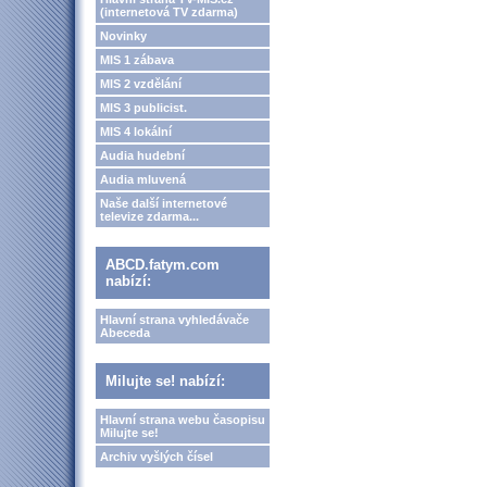
(internetová TV zdarma)
Novinky
MIS 1 zábava
MIS 2 vzdělání
MIS 3 publicist.
MIS 4 lokální
Audia hudební
Audia mluvená
Naše další internetové
televize zdarma...
ABCD.fatym.com
nabízí:
Hlavní strana vyhledávače
Abeceda
Milujte se! nabízí:
Hlavní strana webu časopisu
Milujte se!
Archiv vyšlých čísel