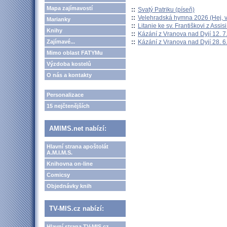
Mapa zajímavostí
::
Svatý Patriku (píseň)
::
Velehradská hymna 2026 (Hej, v
Marianky
::
Litanie ke sv. Františkovi z Assisi
Knihy
::
Kázání z Vranova nad Dyjí 12. 7
::
Kázání z Vranova nad Dyjí 28. 6
Zajímavé...
Mimo oblast FATYMu
Výzdoba kostelů
O nás a kontakty
Personalizace
15 nejčtenějších
AMIMS.net nabízí:
Hlavní strana apoštolát
A.M.I.M.S.
Knihovna on-line
Comicsy
Objednávky knih
TV-MIS.cz nabízí:
Hlavní strana TV-MIS.cz