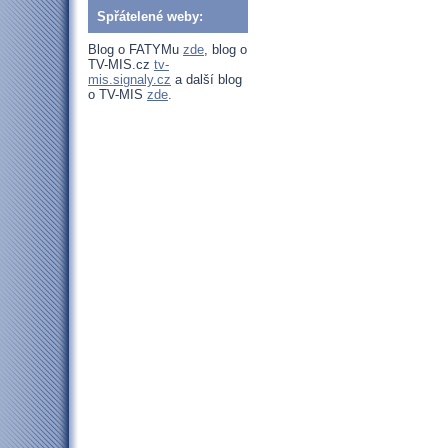
Spřátelené weby:
Blog o FATYMu
zde
, blog o
TV-MIS.cz
tv-
mis.signaly.cz
a další blog
o TV-MIS
zde
.