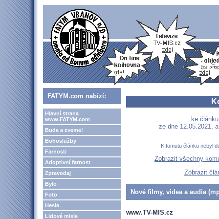
FATYM.com nabízí:
K
Hlavní strana
ke článk
www.FATYM.com
ze dne 12.05.2021, a
Bude a zveme!
Bohoslužby
K tomutu článku nebyl d
Farnosti
Zobrazit všechny kom
Adoptivní farnost
Zobrazit čl
Zpravodaj
Bylo
Nové filmy, videa a audia (mp
Foto
Hesla
www.TV-MIS.cz
Lidové misie