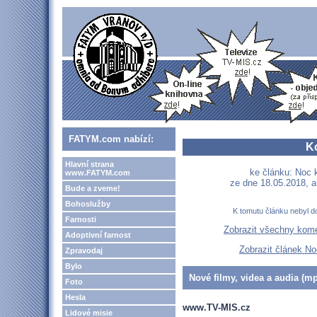
FATYM.com nabízí:
K
Hlavní strana
ke článku: Noc 
www.FATYM.com
ze dne 18.05.2018, a
Bude a zveme!
Bohoslužby
K tomutu článku nebyl d
Farnosti
Zobrazit všechny kom
Adoptivní farnost
Zobrazit článek No
Zpravodaj
Bylo
Nové filmy, videa a audia (mp
Foto
Hesla
www.TV-MIS.cz
Lidové misie