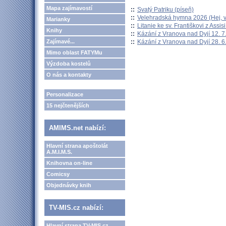
Mapa zajímavostí
::
Svatý Patriku (píseň)
::
Velehradská hymna 2026 (Hej, v
Marianky
::
Litanie ke sv. Františkovi z Assisi
Knihy
::
Kázání z Vranova nad Dyjí 12. 7
::
Kázání z Vranova nad Dyjí 28. 6
Zajímavé...
Mimo oblast FATYMu
Výzdoba kostelů
O nás a kontakty
Personalizace
15 nejčtenějších
AMIMS.net nabízí:
Hlavní strana apoštolát
A.M.I.M.S.
Knihovna on-line
Comicsy
Objednávky knih
TV-MIS.cz nabízí:
Hlavní strana TV-MIS.cz