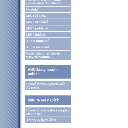
(internetová TV zdarma)
Novinky
MIS 1 zábava
MIS 2 vzdělání
MIS 3 publicist.
MIS 4 lokální
Audia hudební
Audia mluvená
Naše další internetové
televize zdarma...
ABCD.fatym.com
nabízí:
Hlavní strana vyhledávače
Abeceda
Milujte se! nabízí:
Hlavní strana webu časopisu
Milujte se!
Archiv vyšlých čísel