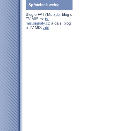
Spřátelené weby:
Blog o FATYMu
zde
, blog o
TV-MIS.cz
tv-
mis.signaly.cz
a další blog
o TV-MIS
zde
.