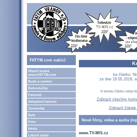
FATYM.com nabízí:
K
Hlavní strana
ke článku: N
www.FATYM.com
ze dne 18.05.2018, a
Bude a zveme!
Bohoslužby
K tomutu článku nebyl d
Farnosti
Zobrazit všechny kom
Adoptivní farnost
Zobrazit článek
Zpravodaj
Bylo
Nové filmy, videa a audia (mp
Foto
Hesla
www.TV-MIS.cz
Lidové misie