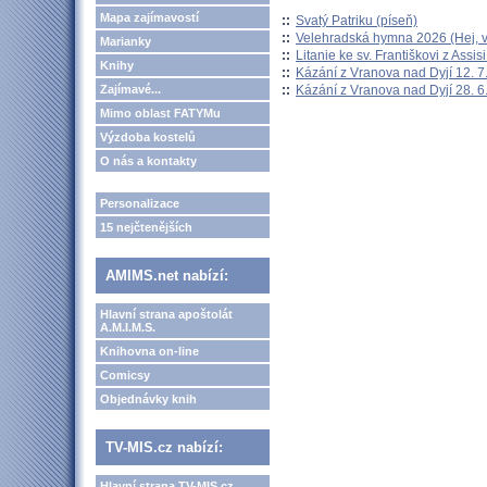
Mapa zajímavostí
::
Svatý Patriku (píseň)
::
Velehradská hymna 2026 (Hej, v
Marianky
::
Litanie ke sv. Františkovi z Assisi
Knihy
::
Kázání z Vranova nad Dyjí 12. 7
::
Kázání z Vranova nad Dyjí 28. 6
Zajímavé...
Mimo oblast FATYMu
Výzdoba kostelů
O nás a kontakty
Personalizace
15 nejčtenějších
AMIMS.net nabízí:
Hlavní strana apoštolát
A.M.I.M.S.
Knihovna on-line
Comicsy
Objednávky knih
TV-MIS.cz nabízí:
Hlavní strana TV-MIS.cz