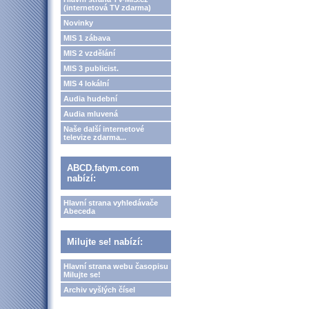
(internetová TV zdarma)
Novinky
MIS 1 zábava
MIS 2 vzdělání
MIS 3 publicist.
MIS 4 lokální
Audia hudební
Audia mluvená
Naše další internetové
televize zdarma...
ABCD.fatym.com
nabízí:
Hlavní strana vyhledávače
Abeceda
Milujte se! nabízí:
Hlavní strana webu časopisu
Milujte se!
Archiv vyšlých čísel