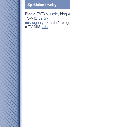
Spřátelené weby:
Blog o FATYMu
zde
, blog o
TV-MIS.cz
tv-
mis.signaly.cz
a další blog
o TV-MIS
zde
.