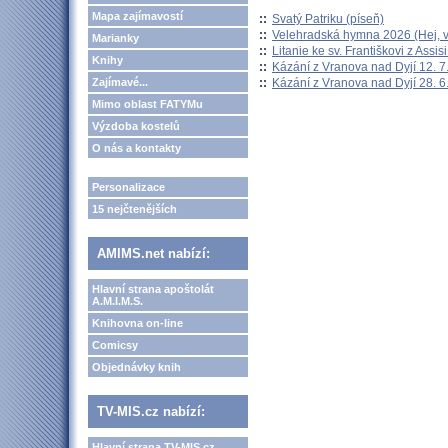
Mapa zajímavostí
::
Svatý Patriku (píseň)
::
Velehradská hymna 2026 (Hej, v
Marianky
::
Litanie ke sv. Františkovi z Assisi
Knihy
::
Kázání z Vranova nad Dyjí 12. 7
::
Kázání z Vranova nad Dyjí 28. 6
Zajímavé...
Mimo oblast FATYMu
Výzdoba kostelů
O nás a kontakty
Personalizace
15 nejčtenějších
AMIMS.net nabízí:
Hlavní strana apoštolát
A.M.I.M.S.
Knihovna on-line
Comicsy
Objednávky knih
TV-MIS.cz nabízí:
Hlavní strana TV-MIS.cz