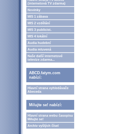
(internetová TV zdarma)
Novinky
MIS 1 zábava
MIS 2 vzdělání
MIS 3 publicist.
MIS 4 lokální
Audia hudební
Audia mluvená
Naše další internetové
televize zdarma...
ABCD.fatym.com
nabízí:
Hlavní strana vyhledávače
Abeceda
Milujte se! nabízí:
Hlavní strana webu časopisu
Milujte se!
Archiv vyšlých čísel