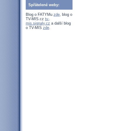
Spřátelené weby:
Blog o FATYMu
zde
, blog o
TV-MIS.cz
tv-
mis.signaly.cz
a další blog
o TV-MIS
zde
.