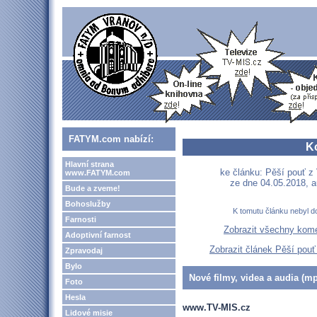
FATYM.com nabízí:
K
Hlavní strana
ke článku: Pěší pouť z
www.FATYM.com
ze dne 04.05.2018, a
Bude a zveme!
Bohoslužby
K tomutu článku nebyl d
Farnosti
Zobrazit všechny kom
Adoptivní farnost
Zobrazit článek Pěší pou
Zpravodaj
Bylo
Nové filmy, videa a audia (mp
Foto
Hesla
www.TV-MIS.cz
Lidové misie