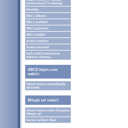
(internetová TV zdarma)
Novinky
MIS 1 zábava
MIS 2 vzdělání
MIS 3 publicist.
MIS 4 lokální
Audia hudební
Audia mluvená
Naše další internetové
televize zdarma...
ABCD.fatym.com
nabízí:
Hlavní strana vyhledávače
Abeceda
Milujte se! nabízí:
Hlavní strana webu časopisu
Milujte se!
Archiv vyšlých čísel