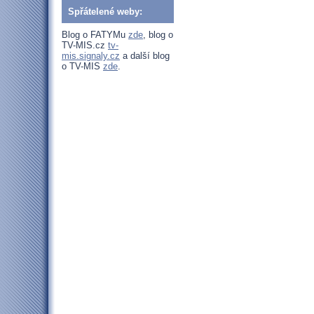
Spřátelené weby:
Blog o FATYMu
zde
, blog o
TV-MIS.cz
tv-
mis.signaly.cz
a další blog
o TV-MIS
zde
.