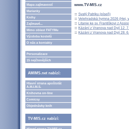
www.TV-MIS.cz
Mapa zajímavostí
Marianky
::
Svatý Patriku (píseň)
Knihy
::
Velehradská hymna 2026 (Hej, v
::
Litanie ke sv. Františkovi z Assisi
Zajímavé...
::
Kázání z Vranova nad Dyjí 12. 7
Mimo oblast FATYMu
::
Kázání z Vranova nad Dyjí 28. 6
Výzdoba kostelů
O nás a kontakty
Personalizace
15 nejčtenějších
AMIMS.net nabízí:
Hlavní strana apoštolát
A.M.I.M.S.
Knihovna on-line
Comicsy
Objednávky knih
TV-MIS.cz nabízí:
Hlavní strana TV-MIS.cz