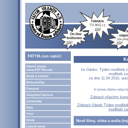
FATYM.com nabízí:
K
Hlavní strana
ke článku: Týden modliteb 
www.FATYM.com
modliteb za
Bude a zveme!
ze dne 11.04.2016, aut
Bohoslužby
Farnosti
K tomutu článku nebyl d
Adoptivní farnost
Zobrazit všechny kom
Zpravodaj
Zobrazit článek Týden modlite
Bylo
modliteb za
Foto
Hesla
Nové filmy, videa a audia (mp
Lidové misie