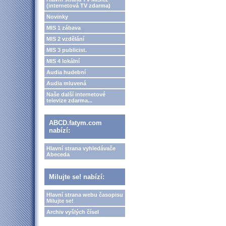
(internetová TV zdarma)
Novinky
MIS 1 zábava
MIS 2 vzdělání
MIS 3 publicist.
MIS 4 lokální
Audia hudební
Audia mluvená
Naše další internetové
televize zdarma...
ABCD.fatym.com
nabízí:
Hlavní strana vyhledávače
Abeceda
Milujte se! nabízí:
Hlavní strana webu časopisu
Milujte se!
Archiv vyšlých čísel