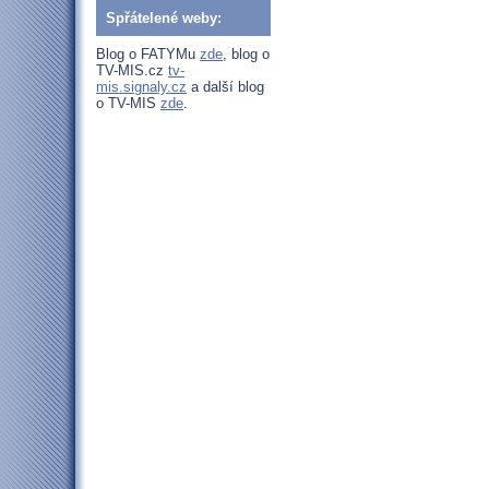
Spřátelené weby:
Blog o FATYMu
zde
, blog o
TV-MIS.cz
tv-
mis.signaly.cz
a další blog
o TV-MIS
zde
.