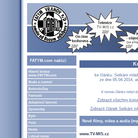
FATYM.com nabízí:
K
Hlavní strana
ke článku: Setkání mlád
www.FATYM.com
ze dne 05.04.2014, a
Bude a zveme!
Bohoslužby
K tomutu článku nebyl d
Farnosti
Zobrazit všechny kom
Adoptivní farnost
Zobrazit článek Setkání ml
Zpravodaj
Bylo
Nové filmy, videa a audia (mp
Foto
Hesla
www.TV-MIS.cz
Lidové misie