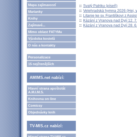
Mapa zajímavostí
::
Svatý Patriku (píseň)
::
Velehradská hymna 2026 (Hej, v
Marianky
::
Litanie ke sv. Františkovi z Assisi
Knihy
::
Kázání z Vranova nad Dyjí 12. 7
::
Kázání z Vranova nad Dyjí 28. 6
Zajímavé...
Mimo oblast FATYMu
Výzdoba kostelů
O nás a kontakty
Personalizace
15 nejčtenějších
AMIMS.net nabízí:
Hlavní strana apoštolát
A.M.I.M.S.
Knihovna on-line
Comicsy
Objednávky knih
TV-MIS.cz nabízí:
Hlavní strana TV-MIS.cz