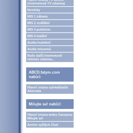
(internetová TV zdarma)
Novinky
MIS 1 zábava
MIS 2 vzdělání
MIS 3 publicist.
MIS 4 lokální
Audia hudební
Audia mluvená
Naše další internetové
televize zdarma...
ABCD.fatym.com
nabízí:
Hlavní strana vyhledávače
Abeceda
Milujte se! nabízí:
Hlavní strana webu časopisu
Milujte se!
Archiv vyšlých čísel