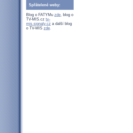
Spřátelené weby:
Blog o FATYMu
zde
, blog o
TV-MIS.cz
tv-
mis.signaly.cz
a další blog
o TV-MIS
zde
.