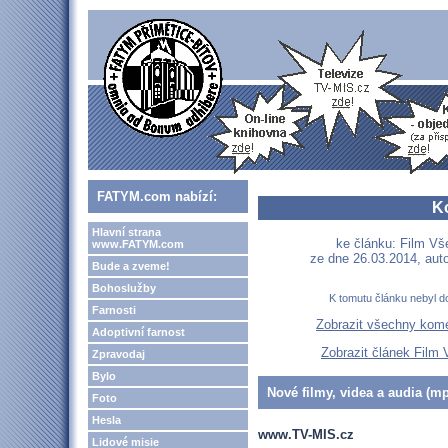
FATYM.com nabízí:
K
Hlavní strana
ke článku: Film Vš
www.FATYM.com
ze dne 26.03.2014, aut
Bude a zveme!
Bohoslužby
K tomutu článku nebyl d
Farnosti
Zobrazit všechny kom
Adoptivní farnost
Zobrazit článek Film
Zpravodaj
Bylo
Nové filmy, videa a audia (mp
Foto
Hesla
www.TV-MIS.cz
Lidové misie