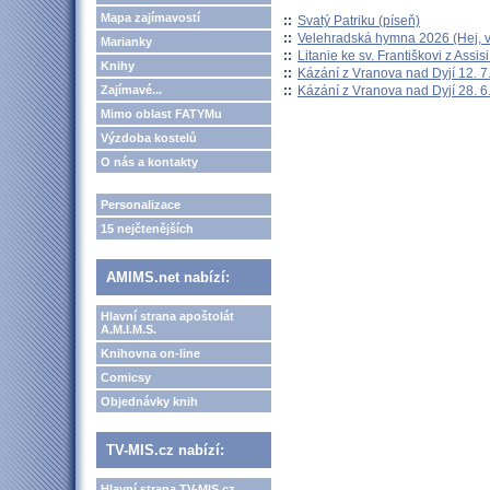
Mapa zajímavostí
::
Svatý Patriku (píseň)
::
Velehradská hymna 2026 (Hej, v
Marianky
::
Litanie ke sv. Františkovi z Assisi
Knihy
::
Kázání z Vranova nad Dyjí 12. 7
::
Kázání z Vranova nad Dyjí 28. 6
Zajímavé...
Mimo oblast FATYMu
Výzdoba kostelů
O nás a kontakty
Personalizace
15 nejčtenějších
AMIMS.net nabízí:
Hlavní strana apoštolát
A.M.I.M.S.
Knihovna on-line
Comicsy
Objednávky knih
TV-MIS.cz nabízí:
Hlavní strana TV-MIS.cz