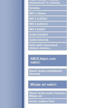
(internetová TV zdarma)
Novinky
MIS 1 zábava
MIS 2 vzdělání
MIS 3 publicist.
MIS 4 lokální
Audia hudební
Audia mluvená
Naše další internetové
televize zdarma...
ABCD.fatym.com
nabízí:
Hlavní strana vyhledávače
Abeceda
Milujte se! nabízí:
Hlavní strana webu časopisu
Milujte se!
Archiv vyšlých čísel