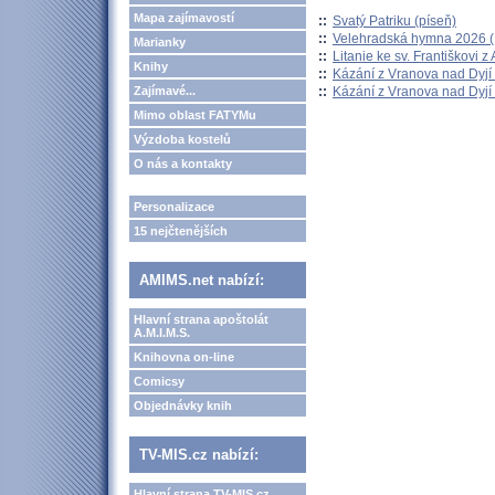
Mapa zajímavostí
::
Svatý Patriku (píseň)
::
Velehradská hymna 2026 (H
Marianky
::
Litanie ke sv. Františkovi z A
Knihy
::
Kázání z Vranova nad Dyjí 
::
Kázání z Vranova nad Dyjí 
Zajímavé...
Mimo oblast FATYMu
Výzdoba kostelů
O nás a kontakty
Personalizace
15 nejčtenějších
AMIMS.net nabízí:
Hlavní strana apoštolát
A.M.I.M.S.
Knihovna on-line
Comicsy
Objednávky knih
TV-MIS.cz nabízí:
Hlavní strana TV-MIS.cz