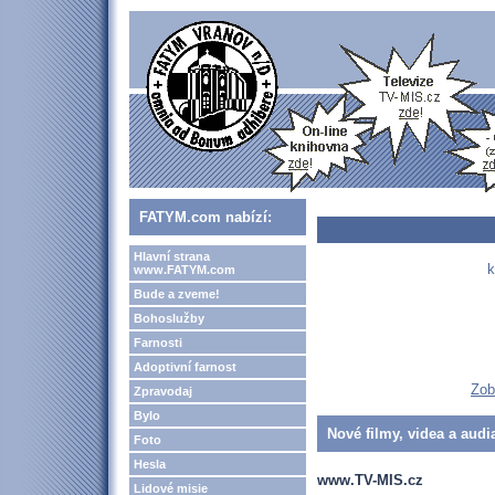
FATYM.com nabízí:
Hlavní strana
k
www.FATYM.com
Bude a zveme!
Bohoslužby
Farnosti
Adoptivní farnost
Zob
Zpravodaj
Bylo
Nové filmy, videa a audi
Foto
Hesla
www.TV-MIS.cz
Lidové misie