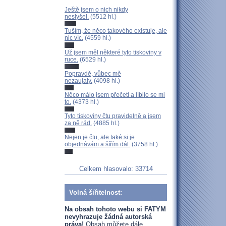
Ještě jsem o nich nikdy
neslyšel.
(5512 hl.)
Tuším, že něco takového existuje, ale
nic víc.
(4559 hl.)
Už jsem měl některé tyto tiskoviny v
ruce.
(6529 hl.)
Popravdě, vůbec mě
nezaujaly.
(4098 hl.)
Něco málo jsem přečetl a líbilo se mi
to.
(4373 hl.)
Tyto tiskoviny čtu pravidelně a jsem
za ně rád.
(4885 hl.)
Nejen je čtu, ale také si je
objednávám a šířím dál.
(3758 hl.)
Celkem hlasovalo: 33714
Volná šiřitelnost:
Na obsah tohoto webu si FATYM
nevyhrazuje žádná autorská
práva!
Obsah můžete dále