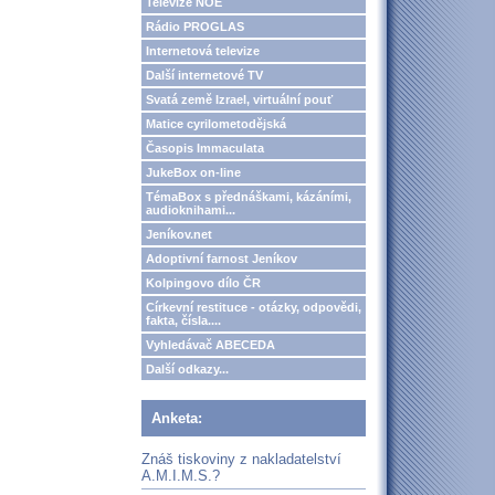
Televize NOE
Rádio PROGLAS
Internetová televize
Další internetové TV
Svatá země Izrael, virtuální pouť
Matice cyrilometodějská
Časopis Immaculata
JukeBox on-line
TémaBox s přednáškami, kázáními,
audioknihami...
Jeníkov.net
Adoptivní farnost Jeníkov
Kolpingovo dílo ČR
Církevní restituce - otázky, odpovědi,
fakta, čísla....
Vyhledávač ABECEDA
Další odkazy...
Anketa:
Znáš tiskoviny z nakladatelství
A.M.I.M.S.?