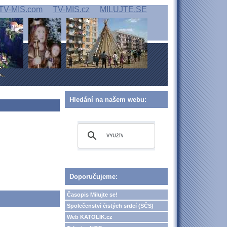
TV-MIS.com
TV-MIS.cz
MILUJTE.SE
Hledání na našem webu:
Doporučujeme:
Časopis Milujte se!
Společenství čistých srdcí (SČS)
Web KATOLIK.cz