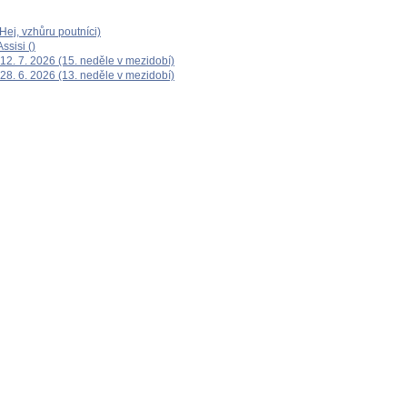
ej, vzhůru poutníci)
ssisi ()
12. 7. 2026 (15. neděle v mezidobí)
28. 6. 2026 (13. neděle v mezidobí)