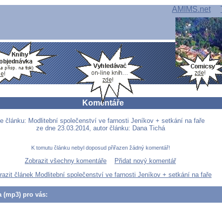
AMIMS.net
Komentáře
e článku: Modlitební společenství ve farnosti Jeníkov + setkání na faře
ze dne 23.03.2014, autor článku: Dana Tichá
K tomutu článku nebyl doposud přiřazen žádný komentář!
Zobrazit všechny komentáře
Přidat nový komentář
razit článek Modlitební společenství ve farnosti Jeníkov + setkání na faře
a (mp3) pro vás: