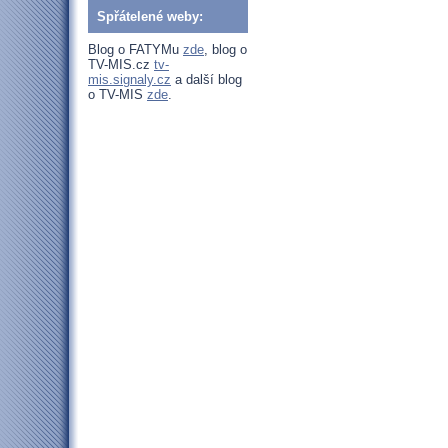
Spřátelené weby:
Blog o FATYMu
zde
, blog o
TV-MIS.cz
tv-
mis.signaly.cz
a další blog
o TV-MIS
zde
.