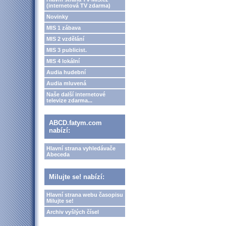
(internetová TV zdarma)
Novinky
MIS 1 zábava
MIS 2 vzdělání
MIS 3 publicist.
MIS 4 lokální
Audia hudební
Audia mluvená
Naše další internetové
televize zdarma...
ABCD.fatym.com
nabízí:
Hlavní strana vyhledávače
Abeceda
Milujte se! nabízí:
Hlavní strana webu časopisu
Milujte se!
Archiv vyšlých čísel