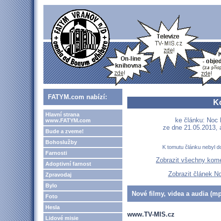
FATYM.com nabízí:
K
Hlavní strana
ke článku: Noc 
www.FATYM.com
ze dne 21.05.2013,
Bude a zveme!
Bohoslužby
K tomutu článku nebyl d
Farnosti
Zobrazit všechny kom
Adoptivní farnost
Zobrazit článek N
Zpravodaj
Bylo
Nové filmy, videa a audia (mp
Foto
Hesla
www.TV-MIS.cz
Lidové misie