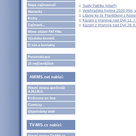
Mapa zajímavostí
::
Svatý Patriku (píseň)
::
Velehradská hymna 2026 (Hej, v
Marianky
::
Litanie ke sv. Františkovi z Assisi
Knihy
::
Kázání z Vranova nad Dyjí 12. 7
::
Kázání z Vranova nad Dyjí 28. 6
Zajímavé...
Mimo oblast FATYMu
Výzdoba kostelů
O nás a kontakty
Personalizace
15 nejčtenějších
AMIMS.net nabízí:
Hlavní strana apoštolát
A.M.I.M.S.
Knihovna on-line
Comicsy
Objednávky knih
TV-MIS.cz nabízí:
Hlavní strana TV-MIS.cz