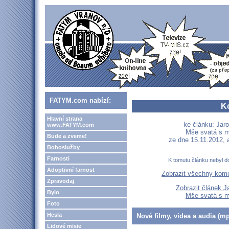
FATYM.com nabízí:
K
Hlavní strana
ke článku: Jar
www.FATYM.com
Mše svatá s m
Bude a zveme!
ze dne 15.11.2012,
Bohoslužby
Farnosti
K tomutu článku nebyl d
Adoptivní farnost
Zobrazit všechny kom
Zpravodaj
Zobrazit článek J
Bylo
Mše svatá s m
Foto
Hesla
Nové filmy, videa a audia (mp
Lidové misie