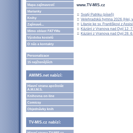
www.TV-MIS.cz
Mapa zajímavostí
Marianky
::
Svatý Patriku (píseň)
Knihy
::
Velehradská hymna 2026 (Hej, v
::
Litanie ke sv. Františkovi z Assisi
Zajímavé...
::
Kázání z Vranova nad Dyjí 12. 7
Mimo oblast FATYMu
::
Kázání z Vranova nad Dyjí 28. 6
Výzdoba kostelů
O nás a kontakty
Personalizace
15 nejčtenějších
AMIMS.net nabízí:
Hlavní strana apoštolát
A.M.I.M.S.
Knihovna on-line
Comicsy
Objednávky knih
TV-MIS.cz nabízí:
Hlavní strana TV-MIS.cz