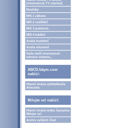
(internetová TV zdarma)
Novinky
MIS 1 zábava
MIS 2 vzdělání
MIS 3 publicist.
MIS 4 lokální
Audia hudební
Audia mluvená
Naše další internetové
televize zdarma...
ABCD.fatym.com
nabízí:
Hlavní strana vyhledávače
Abeceda
Milujte se! nabízí:
Hlavní strana webu časopisu
Milujte se!
Archiv vyšlých čísel