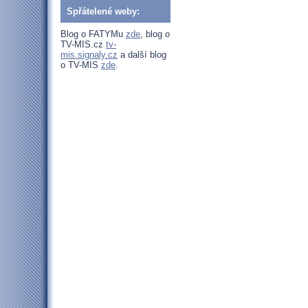
Spřátelené weby:
Blog o FATYMu
zde
, blog o
TV-MIS.cz
tv-
mis.signaly.cz
a další blog
o TV-MIS
zde
.