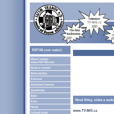
FATYM.com nabízí:
Hlavní strana
www.FATYM.com
Bude a zveme!
Bohoslužby
Farnosti
Adoptivní farnost
Zpravodaj
Bylo
Nové filmy, videa a audi
Foto
Hesla
www.TV-MIS.cz
Lidové misie