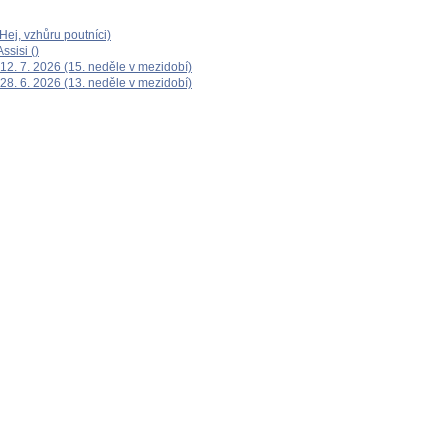
ej, vzhůru poutníci)
ssisi ()
12. 7. 2026 (15. neděle v mezidobí)
28. 6. 2026 (13. neděle v mezidobí)