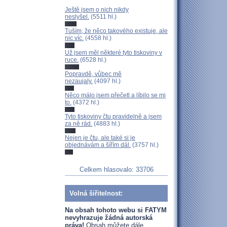
Ještě jsem o nich nikdy
neslyšel.
(5511 hl.)
Tuším, že něco takového existuje, ale
nic víc.
(4558 hl.)
Už jsem měl některé tyto tiskoviny v
ruce.
(6528 hl.)
Popravdě, vůbec mě
nezaujaly.
(4097 hl.)
Něco málo jsem přečetl a líbilo se mi
to.
(4372 hl.)
Tyto tiskoviny čtu pravidelně a jsem
za ně rád.
(4883 hl.)
Nejen je čtu, ale také si je
objednávám a šířím dál.
(3757 hl.)
Celkem hlasovalo: 33706
Volná šiřitelnost:
Na obsah tohoto webu si FATYM
nevyhrazuje žádná autorská
práva!
Obsah můžete dále