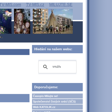
TV-MIS.com
TV-MIS.cz
MILUJTE.SE
Hledání na našem webu:
Doporučujeme:
Časopis Milujte se!
Společenství čistých srdcí (SČS)
Web KATOLIK.cz