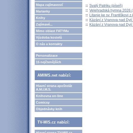
Mapa zajímavostí
::
Svatý Patriku (píseň)
::
Velehradská hymna 2026 (H
Marianky
::
Litanie ke sv. Františkovi z A
Knihy
::
Kázání z Vranova nad Dyjí 
::
Kázání z Vranova nad Dyjí 
Zajímavé...
Mimo oblast FATYMu
Výzdoba kostelů
O nás a kontakty
Personalizace
15 nejčtenějších
AMIMS.net nabízí:
Hlavní strana apoštolát
A.M.I.M.S.
Knihovna on-line
Comicsy
Objednávky knih
TV-MIS.cz nabízí:
Hlavní strana TV-MIS.cz