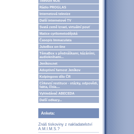
Televize NOE
Rádio PROGLAS
Internetová televize
Další internetové TV
Svatá země Izrael, virtuální pouť
Matice cyrilometodějská
Časopis Immaculata
JukeBox on-line
TémaBox s přednáškami, kázáními,
audioknihami...
Jeníkov.net
Adoptivní farnost Jeníkov
Kolpingovo dílo ČR
Církevní restituce - otázky, odpovědi,
fakta, čísla....
Vyhledávač ABECEDA
Další odkazy...
Anketa:
Znáš tiskoviny z nakladatelství
A.M.I.M.S.?