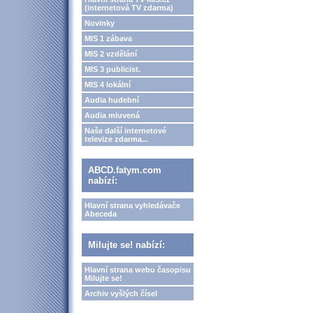
(internetová TV zdarma)
Novinky
MIS 1 zábava
MIS 2 vzdělání
MIS 3 publicist.
MIS 4 lokální
Audia hudební
Audia mluvená
Naše další internetové
televize zdarma...
ABCD.fatym.com
nabízí:
Hlavní strana vyhledávače
Abeceda
Milujte se! nabízí:
Hlavní strana webu časopisu
Milujte se!
Archiv vyšlých čísel