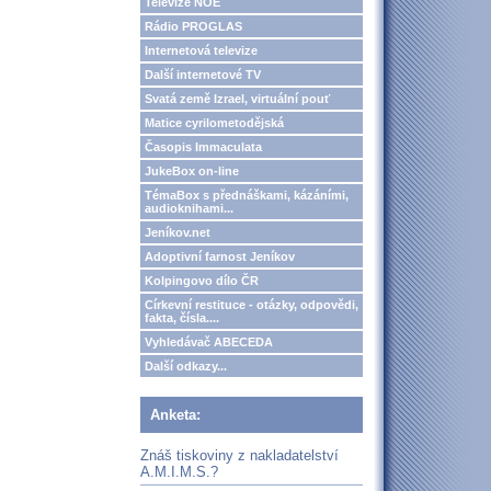
Televize NOE
Rádio PROGLAS
Internetová televize
Další internetové TV
Svatá země Izrael, virtuální pouť
Matice cyrilometodějská
Časopis Immaculata
JukeBox on-line
TémaBox s přednáškami, kázáními,
audioknihami...
Jeníkov.net
Adoptivní farnost Jeníkov
Kolpingovo dílo ČR
Církevní restituce - otázky, odpovědi,
fakta, čísla....
Vyhledávač ABECEDA
Další odkazy...
Anketa:
Znáš tiskoviny z nakladatelství
A.M.I.M.S.?