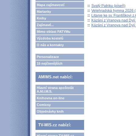
Mapa zajímavostí
::
Svatý Patriku (píseň)
::
Velehradská hymna 2026 (H
Marianky
::
Litanie ke sv. Františkovi z A
Knihy
::
Kázání z Vranova nad Dyjí 
::
Kázání z Vranova nad Dyjí 
Zajímavé...
Mimo oblast FATYMu
Výzdoba kostelů
O nás a kontakty
Personalizace
15 nejčtenějších
AMIMS.net nabízí:
Hlavní strana apoštolát
A.M.I.M.S.
Knihovna on-line
Comicsy
Objednávky knih
TV-MIS.cz nabízí:
Hlavní strana TV-MIS.cz