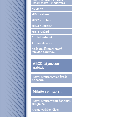
(internetová TV zdarma)
Novinky
MIS 1 zábava
MIS 2 vzdělání
MIS 3 publicist.
MIS 4 lokální
Audia hudební
Audia mluvená
Naše další internetové
televize zdarma...
ABCD.fatym.com
nabízí:
Hlavní strana vyhledávače
Abeceda
Milujte se! nabízí:
Hlavní strana webu časopisu
Milujte se!
Archiv vyšlých čísel