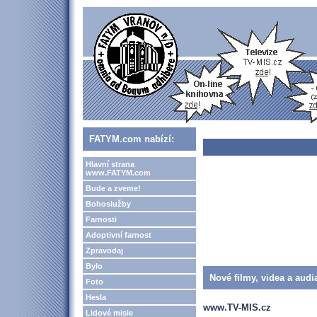
FATYM.com nabízí:
Hlavní strana
www.FATYM.com
Bude a zveme!
Bohoslužby
Farnosti
Adoptivní farnost
Zpravodaj
Bylo
Nové filmy, videa a audi
Foto
Hesla
www.TV-MIS.cz
Lidové misie