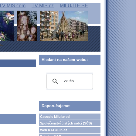
TV-MIS.com
TV-MIS.cz
MILUJTE.SE
Hledání na našem webu:
Doporučujeme:
Časopis Milujte se!
Společenství čistých srdcí (SČS)
Web KATOLIK.cz