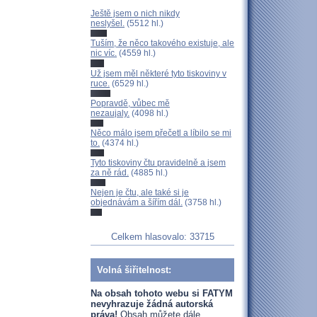
Ještě jsem o nich nikdy
neslyšel.
(5512 hl.)
Tuším, že něco takového existuje, ale
nic víc.
(4559 hl.)
Už jsem měl některé tyto tiskoviny v
ruce.
(6529 hl.)
Popravdě, vůbec mě
nezaujaly.
(4098 hl.)
Něco málo jsem přečetl a líbilo se mi
to.
(4374 hl.)
Tyto tiskoviny čtu pravidelně a jsem
za ně rád.
(4885 hl.)
Nejen je čtu, ale také si je
objednávám a šířím dál.
(3758 hl.)
Celkem hlasovalo: 33715
Volná šiřitelnost:
Na obsah tohoto webu si FATYM
nevyhrazuje žádná autorská
práva!
Obsah můžete dále