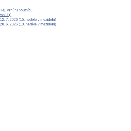
ej, vzhůru poutníci)
ssisi ()
12. 7. 2026 (15. neděle v mezidobí)
28. 6. 2026 (13. neděle v mezidobí)