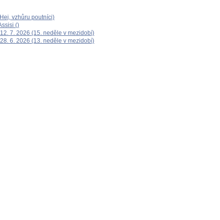
ej, vzhůru poutníci)
ssisi ()
12. 7. 2026 (15. neděle v mezidobí)
28. 6. 2026 (13. neděle v mezidobí)