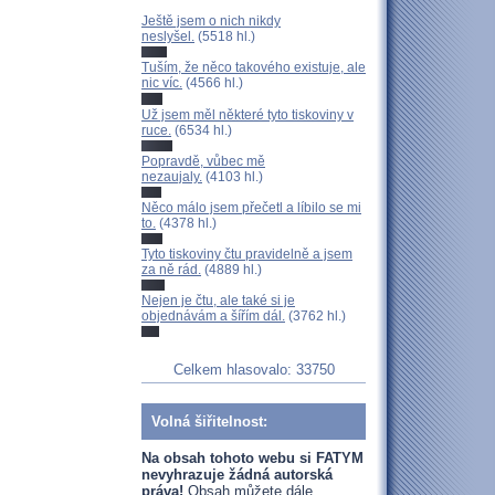
Ještě jsem o nich nikdy
neslyšel.
(5518 hl.)
Tuším, že něco takového existuje, ale
nic víc.
(4566 hl.)
Už jsem měl některé tyto tiskoviny v
ruce.
(6534 hl.)
Popravdě, vůbec mě
nezaujaly.
(4103 hl.)
Něco málo jsem přečetl a líbilo se mi
to.
(4378 hl.)
Tyto tiskoviny čtu pravidelně a jsem
za ně rád.
(4889 hl.)
Nejen je čtu, ale také si je
objednávám a šířím dál.
(3762 hl.)
Celkem hlasovalo: 33750
Volná šiřitelnost:
Na obsah tohoto webu si FATYM
nevyhrazuje žádná autorská
práva!
Obsah můžete dále