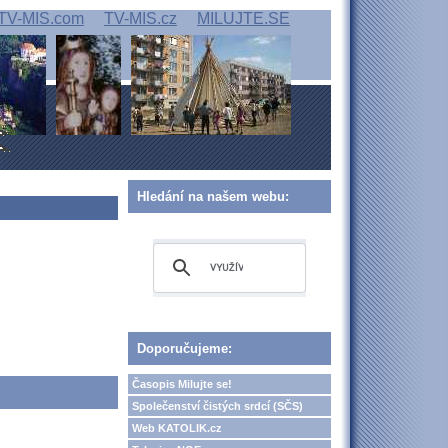
TV-MIS.com
TV-MIS.cz
MILUJTE.SE
Hledání na našem webu:
Doporučujeme:
Časopis Milujte se!
Společenství čistých srdcí (SČS)
Web KATOLIK.cz