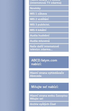
(internetová TV zdarma)
Novinky
MIS 1 zábava
MIS 2 vzdělání
MIS 3 publicist.
MIS 4 lokální
Audia hudební
Audia mluvená
Naše další internetové
televize zdarma...
ABCD.fatym.com
nabízí:
Hlavní strana vyhledávače
Abeceda
Milujte se! nabízí:
Hlavní strana webu časopisu
Milujte se!
Archiv vyšlých čísel