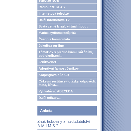
Televize NOE
Rádio PROGLAS
Internetová televize
Další internetové TV
Svatá země Izrael, virtuální pouť
Matice cyrilometodějská
Časopis Immaculata
JukeBox on-line
TémaBox s přednáškami, kázáními,
audioknihami...
Jeníkov.net
Adoptivní farnost Jeníkov
Kolpingovo dílo ČR
Církevní restituce - otázky, odpovědi,
fakta, čísla....
Vyhledávač ABECEDA
Další odkazy...
Anketa:
Znáš tiskoviny z nakladatelství
A.M.I.M.S.?