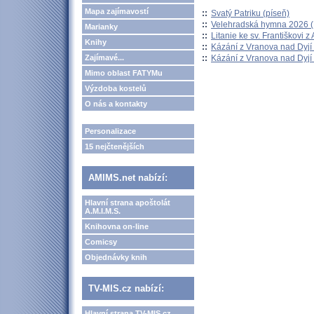
Mapa zajímavostí
::
Svatý Patriku (píseň)
::
Velehradská hymna 2026 (H
Marianky
::
Litanie ke sv. Františkovi z A
Knihy
::
Kázání z Vranova nad Dyjí 
::
Kázání z Vranova nad Dyjí 
Zajímavé...
Mimo oblast FATYMu
Výzdoba kostelů
O nás a kontakty
Personalizace
15 nejčtenějších
AMIMS.net nabízí:
Hlavní strana apoštolát
A.M.I.M.S.
Knihovna on-line
Comicsy
Objednávky knih
TV-MIS.cz nabízí:
Hlavní strana TV-MIS.cz