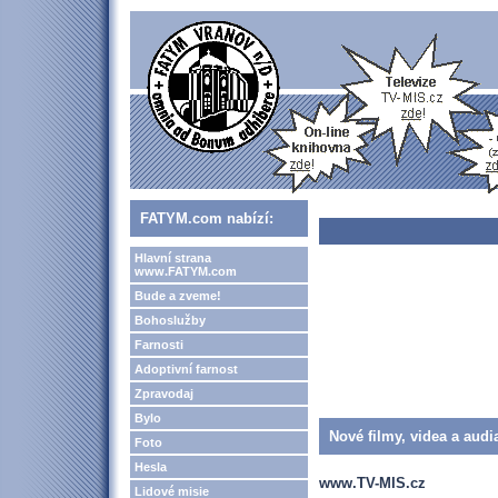
FATYM.com nabízí:
Hlavní strana
www.FATYM.com
Bude a zveme!
Bohoslužby
Farnosti
Adoptivní farnost
Zpravodaj
Bylo
Nové filmy, videa a audi
Foto
Hesla
www.TV-MIS.cz
Lidové misie