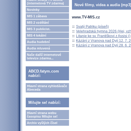
(internetová TV zdarma)
Nové filmy, videa a audia (mp3)
Novinky
MIS 1 zábava
www.TV-MIS.cz
MIS 2 vzdělání
::
Svatý Patriku (píseň)
MIS 3 publicist.
::
Velehradská hymna 2026 (Hej, vzh
MIS 4 lokální
::
Litanie ke sv. Františkovi z Assisi ()
::
Kázání z Vranova nad Dyjí 12. 7. 
Audia hudební
::
Kázání z Vranova nad Dyjí 28. 6. 
Audia mluvená
Naše další internetové
televize zdarma...
ABCD.fatym.com
nabízí:
Hlavní strana vyhledávače
Abeceda
Milujte se! nabízí:
Hlavní strana webu
časopisu Milujte se!
Archiv vyšlých čísel