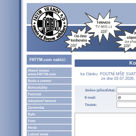
FATYM.com nabízí:
Ko
Hlavní strana
ke článku: POUTNÍ MŠE SVA
www.FATYM.com
ze dne 03.07.2026, 
Bude a zveme!
Bohoslužby
Jméno (přezdívka):
Farnosti
E-mail:
Adoptivní farnost
Titulek:
Zpravodaj
Bylo
Foto
Hesla
Lidové misie