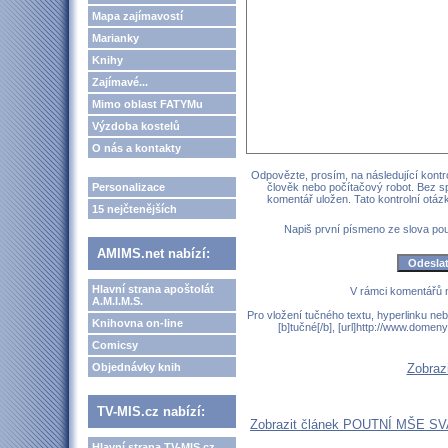
Mapa zajímavostí
Marianky
Knihy
Zajímavé...
Mimo oblast FATYMu
Výzdoba kostelů
O nás a kontakty
Odpovězte, prosím, na následující kontro
Personalizace
člověk nebo počítačový robot. Bez s
komentář uložen. Tato kontrolní otá
15 nejčtenějších
Napiš první písmeno ze slova p
AMIMS.net nabízí:
Hlavní strana apoštolát
V rámci komentářů 
A.M.I.M.S.
Pro vložení tučného textu, hyperlinku neb
Knihovna on-line
[b]tučné[/b], [url]http://www.domen
Comicsy
Objednávky knih
Zobraz
TV-MIS.cz nabízí:
Zobrazit článek POUTNÍ MŠE S
Hlavní strana TV-MIS.cz