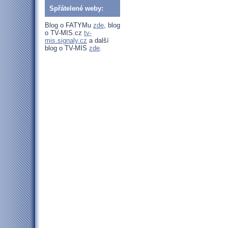
Spřátelené weby:
Blog o FATYMu
zde
, blog
o TV-MIS.cz
tv-
mis.signaly.cz
a další
blog o TV-MIS
zde
.