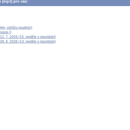
a (mp3) pro vás:
ej, vzhůru poutníci)
ssisi ()
12. 7. 2026 (15. neděle v mezidobí)
28. 6. 2026 (13. neděle v mezidobí)