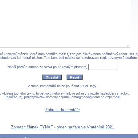
cí kontrolní otázku, která nám pomůže rozlišit, zda jste člověk nebo počítačový robot. Bez 
ebude váš komentář uložen. Tato kontrolní otázka se nezobrazuje registrovaným čtenářům.
Napiš první písmeno ze slova poute (malým písmem)
V rámci komentářů nelze používat HTML tagy.
o vložení tučného textu, hyperlinku nebo e-mailové adresy využijte následující značky:
[b]tučné[/b], [url]http://www.domeny.cz[/url], [email]jmeno@domena.cz[/email]
Zobrazit komentáře
Zobrazit článek TYNAF - týden na faře ve Vratěníně 2021