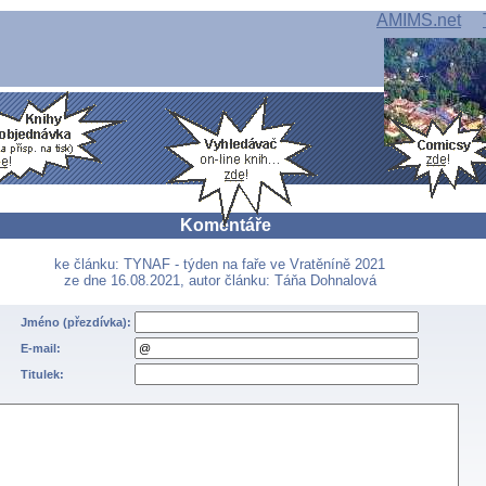
AMIMS.net
Komentáře
ke článku: TYNAF - týden na faře ve Vratěníně 2021
ze dne 16.08.2021, autor článku: Táňa Dohnalová
Jméno (přezdívka):
E-mail:
Titulek: