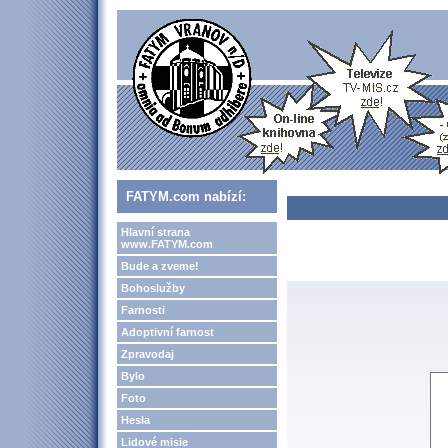
FATYM.com nabízí:
Hlavní strana
www.FATYM.com
Bude a zveme!
Bohoslužby
Farnosti
Adoptivní farnost
Zpravodaj
Bylo
Foto
Hesla
Lidové misie