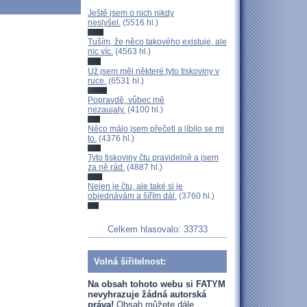
Ještě jsem o nich nikdy
neslyšel.
(5516 hl.)
Tuším, že něco takového existuje, ale
nic víc.
(4563 hl.)
Už jsem měl některé tyto tiskoviny v
ruce.
(6531 hl.)
Popravdě, vůbec mě
nezaujaly.
(4100 hl.)
Něco málo jsem přečetl a líbilo se mi
to.
(4376 hl.)
Tyto tiskoviny čtu pravidelně a jsem
za ně rád.
(4887 hl.)
Nejen je čtu, ale také si je
objednávám a šířím dál.
(3760 hl.)
Celkem hlasovalo: 33733
Volná šiřitelnost:
Na obsah tohoto webu si FATYM
nevyhrazuje žádná autorská
práva!
Obsah můžete dále