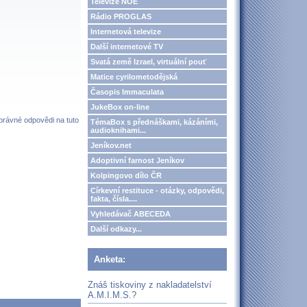
Televize NOE
Rádio PROGLAS
Internetová televize
Další internetové TV
Svatá země Izrael, virtuální pouť
Matice cyrilometodějská
Časopis Immaculata
JukeBox on-line
správné odpovědi na tuto
TémaBox s přednáškami, kázáními,
audioknihami...
Jeníkov.net
Adoptivní farnost Jeníkov
Kolpingovo dílo ČR
Církevní restituce - otázky, odpovědi,
fakta, čísla....
Vyhledávač ABECEDA
Další odkazy...
Anketa:
Znáš tiskoviny z nakladatelství
A.M.I.M.S.?