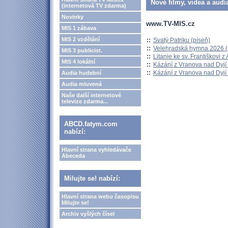
Nové filmy, videa a audi
(internetová TV zdarma)
Novinky
www.TV-MIS.cz
MIS 1 zábava
MIS 2 vzdělání
::
Svatý Patriku (píseň)
::
Velehradská hymna 2026 (H
MIS 3 publicist.
::
Litanie ke sv. Františkovi z A
MIS 4 lokální
::
Kázání z Vranova nad Dyjí 
::
Kázání z Vranova nad Dyjí 
Audia hudební
Audia mluvená
Naše další internetové
televize zdarma...
ABCD.fatym.com
nabízí:
Hlavní strana vyhledávače
Abeceda
Milujte se! nabízí:
Hlavní strana webu časopisu
Milujte se!
Archiv vyšlých čísel