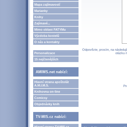
Mapa zajímavostí
Marianky
Knihy
Zajímavé...
Mimo oblast FATYMu
Výzdoba kostelů
O nás a kontakty
Odpovězte, prosím, na následují
Personalizace
otázku n
15 nejčtenějších
AMIMS.net nabízí:
Hlavní strana apoštolát
A.M.I.M.S.
Pr
Knihovna on-line
Comicsy
Objednávky knih
TV-MIS.cz nabízí:
Hlavní strana TV-MIS.cz