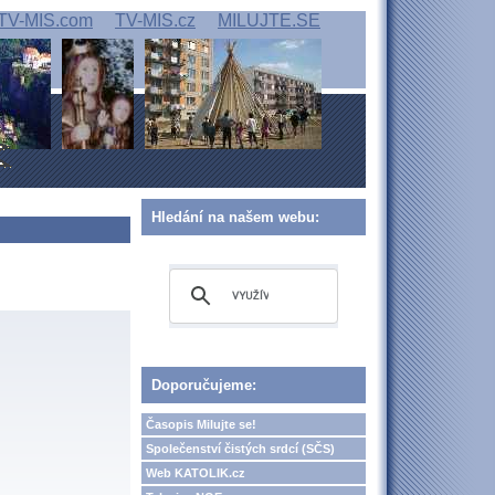
TV-MIS.com
TV-MIS.cz
MILUJTE.SE
Hledání na našem webu:
Doporučujeme:
Časopis Milujte se!
Společenství čistých srdcí (SČS)
Web KATOLIK.cz