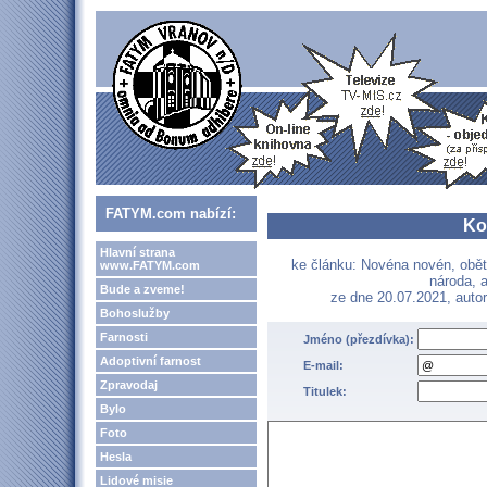
FATYM.com nabízí:
Ko
Hlavní strana
ke článku: Novéna novén, obě
www.FATYM.com
národa, a
Bude a zveme!
ze dne 20.07.2021, auto
Bohoslužby
Farnosti
Jméno (přezdívka):
Adoptivní farnost
E-mail:
Zpravodaj
Titulek:
Bylo
Foto
Hesla
Lidové misie