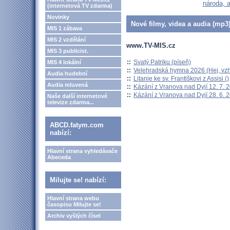
národa, a
(internetová TV zdarma)
Novinky
Nové filmy, videa a audia (mp3)
MIS 1 zábava
MIS 2 vzdělání
www.TV-MIS.cz
MIS 3 publicist.
::
Svatý Patriku (píseň)
MIS 4 lokální
::
Velehradská hymna 2026 (Hej, vzh
Audia hudební
::
Litanie ke sv. Františkovi z Assisi ()
Audia mluvená
::
Kázání z Vranova nad Dyjí 12. 7. 
::
Kázání z Vranova nad Dyjí 28. 6. 
Naše další internetové
televize zdarma...
ABCD.fatym.com
nabízí:
Hlavní strana vyhledávače
Abeceda
Milujte se! nabízí:
Hlavní strana webu
časopisu Milujte se!
Archiv vyšlých čísel