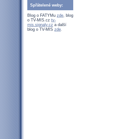
Spřátelené weby:
Blog o FATYMu
zde
, blog
o TV-MIS.cz
tv-
mis.signaly.cz
a další
blog o TV-MIS
zde
.