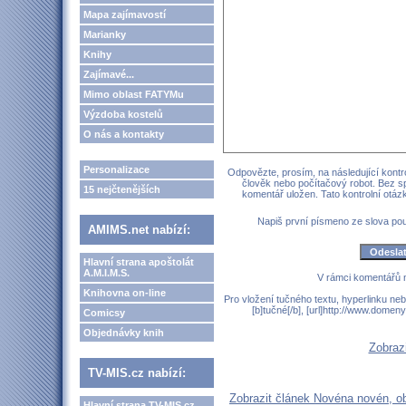
Mapa zajímavostí
Marianky
Knihy
Zajímavé...
Mimo oblast FATYMu
Výzdoba kostelů
O nás a kontakty
Personalizace
Odpovězte, prosím, na následující kontro
člověk nebo počítačový robot. Bez s
15 nejčtenějších
komentář uložen. Tato kontrolní otá
Napiš první písmeno ze slova p
AMIMS.net nabízí:
Hlavní strana apoštolát
A.M.I.M.S.
V rámci komentářů 
Knihovna on-line
Pro vložení tučného textu, hyperlinku neb
[b]tučné[/b], [url]http://www.domen
Comicsy
Objednávky knih
Zobraz
TV-MIS.cz nabízí:
Zobrazit článek Novéna novén, o
Hlavní strana TV-MIS.cz