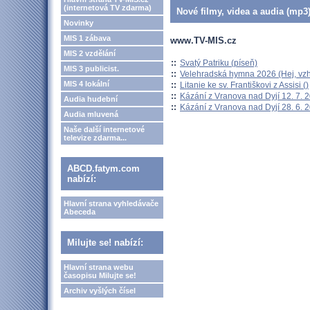
(internetová TV zdarma)
Nové filmy, videa a audia (mp3)
Novinky
MIS 1 zábava
www.TV-MIS.cz
MIS 2 vzdělání
::
Svatý Patriku (píseň)
MIS 3 publicist.
::
Velehradská hymna 2026 (Hej, vzh
MIS 4 lokální
::
Litanie ke sv. Františkovi z Assisi ()
::
Kázání z Vranova nad Dyjí 12. 7. 
Audia hudební
::
Kázání z Vranova nad Dyjí 28. 6. 
Audia mluvená
Naše další internetové
televize zdarma...
ABCD.fatym.com
nabízí:
Hlavní strana vyhledávače
Abeceda
Milujte se! nabízí:
Hlavní strana webu
časopisu Milujte se!
Archiv vyšlých čísel