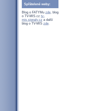
Spřátelené weby:
Blog o FATYMu
zde
, blog
o TV-MIS.cz
tv-
mis.signaly.cz
a další
blog o TV-MIS
zde
.