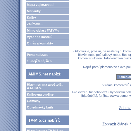
Mapa zajímavostí
Marianky
Knihy
Zajímavé...
Mimo oblast FATYMu
Výzdoba kostelů
O nás a kontakty
Odpovězte, prosím, na následující kontro
Personalizace
člověk nebo počítačový robot. Bez s
komentář uložen. Tato kontrolní otá
15 nejčtenějších
Napiš první písmeno ze slova p
AMIMS.net nabízí:
Hlavní strana apoštolát
V rámci komentářů 
A.M.I.M.S.
Pro vložení tučného textu, hyperlinku neb
Knihovna on-line
[b]tučné[/b], [url]http://www.domen
Comicsy
Objednávky knih
Zobraz
TV-MIS.cz nabízí:
Zobrazit článek 
Hlavní strana TV-MIS.cz