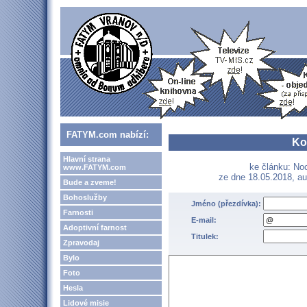
FATYM.com nabízí:
Ko
Hlavní strana
ke článku: No
www.FATYM.com
ze dne 18.05.2018, au
Bude a zveme!
Bohoslužby
Jméno (přezdívka):
Farnosti
E-mail:
Adoptivní farnost
Titulek:
Zpravodaj
Bylo
Foto
Hesla
Lidové misie