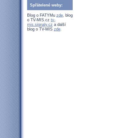
Spřátelené weby:
Blog o FATYMu
zde
, blog
o TV-MIS.cz
tv-
mis.signaly.cz
a další
blog o TV-MIS
zde
.