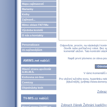
Mapa zajímavostí
Marianky
Knihy
Zajímavé...
Mimo oblast FATYMu
Výzdoba kostelů
O nás a kontakty
Personalizace
Odpovězte, prosím, na následující kontro
člověk nebo počítačový robot. Bez s
15 nejčtenějších
komentář uložen. Tato kontrolní otá
Napiš první písmeno ze slova p
AMIMS.net nabízí:
Hlavní strana apoštolát
A.M.I.M.S.
V rámci komentářů 
Knihovna on-line
Pro vložení tučného textu, hyperlinku neb
[b]tučné[/b], [url]http://www.domen
Comicsy
Objednávky knih
Zobraz
TV-MIS.cz nabízí:
Zobrazit článek Žehnání kapličky
Hlavní strana TV-MIS.cz