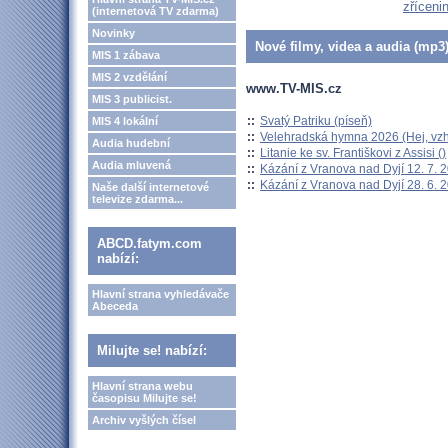
zříceni
(internetová TV zdarma)
Novinky
Nové filmy, videa a audia (mp3)
MIS 1 zábava
MIS 2 vzdělání
www.TV-MIS.cz
MIS 3 publicist.
::
Svatý Patriku (píseň)
MIS 4 lokální
::
Velehradská hymna 2026 (Hej, vzh
Audia hudební
::
Litanie ke sv. Františkovi z Assisi ()
Audia mluvená
::
Kázání z Vranova nad Dyjí 12. 7. 
::
Kázání z Vranova nad Dyjí 28. 6. 
Naše další internetové
televize zdarma...
ABCD.fatym.com
nabízí:
Hlavní strana vyhledávače
Abeceda
Milujte se! nabízí:
Hlavní strana webu
časopisu Milujte se!
Archiv vyšlých čísel