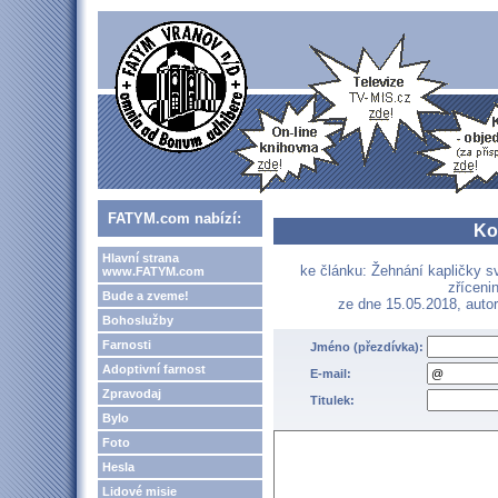
FATYM.com nabízí:
Ko
Hlavní strana
ke článku: Žehnání kapličky s
www.FATYM.com
zříceni
Bude a zveme!
ze dne 15.05.2018, auto
Bohoslužby
Farnosti
Jméno (přezdívka):
Adoptivní farnost
E-mail:
Zpravodaj
Titulek:
Bylo
Foto
Hesla
Lidové misie