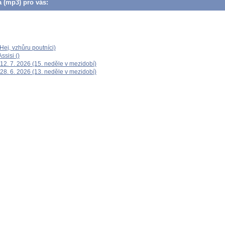
a (mp3) pro vás:
ej, vzhůru poutníci)
ssisi ()
12. 7. 2026 (15. neděle v mezidobí)
28. 6. 2026 (13. neděle v mezidobí)