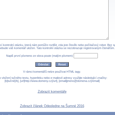
cí kontrolní otázku, která nám pomůže rozlišit, zda jste člověk nebo počítačový robot. Bez 
ebude váš komentář uložen. Tato kontrolní otázka se nezobrazuje registrovaným čtenářům.
Napiš první písmeno ze slova poute (malým písmem)
V rámci komentářů nelze používat HTML tagy.
o vložení tučného textu, hyperlinku nebo e-mailové adresy využijte následující značky:
[b]tučné[/b], [url]http://www.domeny.cz[/url], [email]jmeno@domena.cz[/email]
Zobrazit komentáře
Zobrazit článek Odpoledne na Šumné 2016