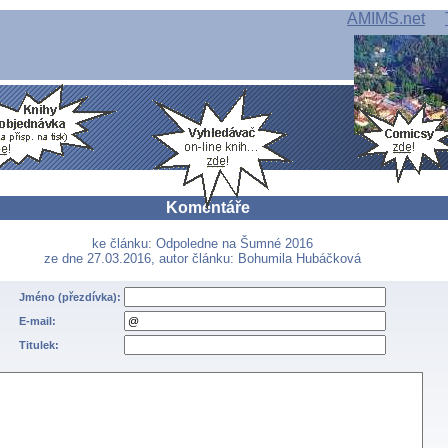
AMIMS.net
Komentáře
ke článku: Odpoledne na Šumné 2016
ze dne 27.03.2016, autor článku: Bohumila Hubáčková
Jméno (přezdívka):
E-mail:
Titulek: