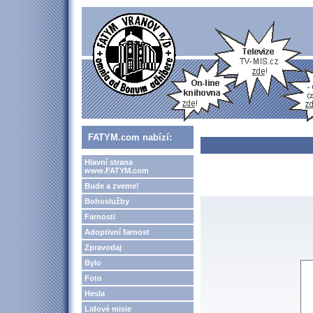
FATYM.com nabízí:
Hlavní strana
www.FATYM.com
Bude a zveme!
Bohoslužby
Farnosti
Adoptivní farnost
Zpravodaj
Bylo
Foto
Hesla
Lidové misie