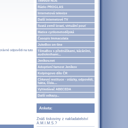
Televize NOE
Rádio PROGLAS
Internetová televize
Další internetové TV
Svatá země Izrael, virtuální pouť
Matice cyrilometodějská
Časopis Immaculata
JukeBox on-line
správné odpovědi na tuto
TémaBox s přednáškami, kázáními,
audioknihami...
Jeníkov.net
Adoptivní farnost Jeníkov
Kolpingovo dílo ČR
Církevní restituce - otázky, odpovědi,
fakta, čísla....
Vyhledávač ABECEDA
Další odkazy...
Anketa:
Znáš tiskoviny z nakladatelství
A.M.I.M.S.?