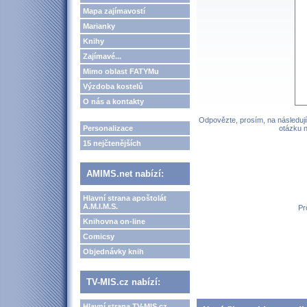
Mapa zajímavostí
Marianky
Knihy
Zajímavé...
Mimo oblast FATYMu
Výzdoba kostelů
O nás a kontakty
Odpovězte, prosím, na následují
Personalizace
otázku n
15 nejčtenějších
AMIMS.net nabízí:
Hlavní strana apoštolát
A.M.I.M.S.
Pr
Knihovna on-line
Comicsy
Objednávky knih
TV-MIS.cz nabízí:
Hlavní strana TV-MIS.cz