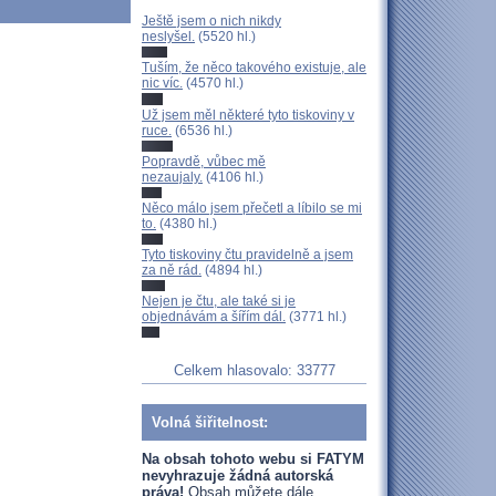
Ještě jsem o nich nikdy
neslyšel.
(5520 hl.)
Tuším, že něco takového existuje, ale
nic víc.
(4570 hl.)
Už jsem měl některé tyto tiskoviny v
ruce.
(6536 hl.)
Popravdě, vůbec mě
nezaujaly.
(4106 hl.)
Něco málo jsem přečetl a líbilo se mi
to.
(4380 hl.)
Tyto tiskoviny čtu pravidelně a jsem
za ně rád.
(4894 hl.)
Nejen je čtu, ale také si je
objednávám a šířím dál.
(3771 hl.)
Celkem hlasovalo: 33777
Volná šiřitelnost:
Na obsah tohoto webu si FATYM
nevyhrazuje žádná autorská
práva!
Obsah můžete dále