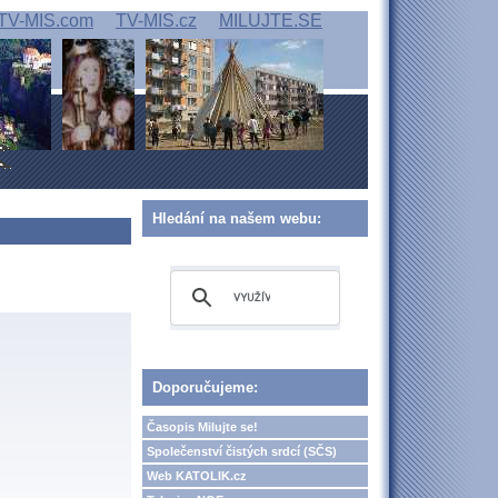
TV-MIS.com
TV-MIS.cz
MILUJTE.SE
Hledání na našem webu:
Doporučujeme:
Časopis Milujte se!
Společenství čistých srdcí (SČS)
Web KATOLIK.cz