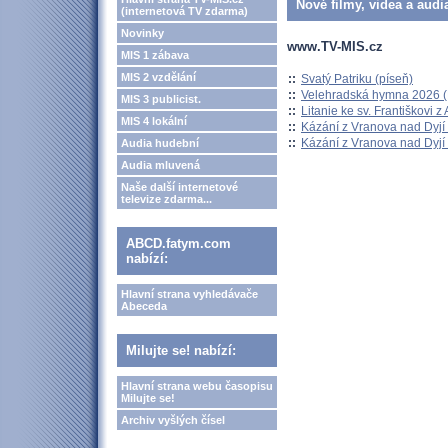
Nové filmy, videa a audi
(internetová TV zdarma)
Novinky
www.TV-MIS.cz
MIS 1 zábava
MIS 2 vzdělání
::
Svatý Patriku (píseň)
::
Velehradská hymna 2026 (H
MIS 3 publicist.
::
Litanie ke sv. Františkovi z A
MIS 4 lokální
::
Kázání z Vranova nad Dyjí 
::
Kázání z Vranova nad Dyjí 
Audia hudební
Audia mluvená
Naše další internetové
televize zdarma...
ABCD.fatym.com
nabízí:
Hlavní strana vyhledávače
Abeceda
Milujte se! nabízí:
Hlavní strana webu časopisu
Milujte se!
Archiv vyšlých čísel