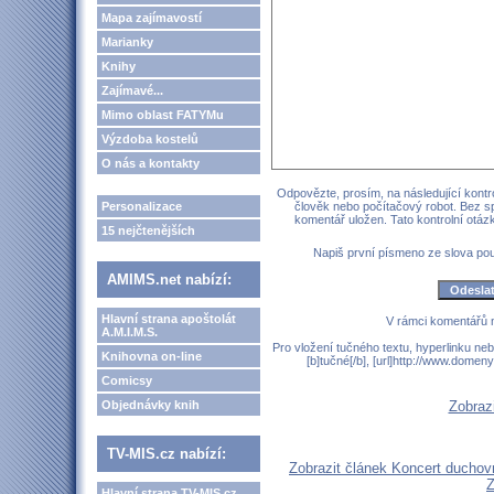
Mapa zajímavostí
Marianky
Knihy
Zajímavé...
Mimo oblast FATYMu
Výzdoba kostelů
O nás a kontakty
Odpovězte, prosím, na následující kontro
Personalizace
člověk nebo počítačový robot. Bez s
komentář uložen. Tato kontrolní otá
15 nejčtenějších
Napiš první písmeno ze slova p
AMIMS.net nabízí:
Hlavní strana apoštolát
V rámci komentářů 
A.M.I.M.S.
Pro vložení tučného textu, hyperlinku neb
Knihovna on-line
[b]tučné[/b], [url]http://www.domen
Comicsy
Objednávky knih
Zobraz
TV-MIS.cz nabízí:
Zobrazit článek Koncert ducho
Hlavní strana TV-MIS.cz