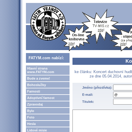
FATYM.com nabízí:
Ko
Hlavní strana
ke článku: Koncert duchovní hu
www.FATYM.com
ze dne 05.04.2014, auto
Bude a zveme!
Bohoslužby
Jméno (přezdívka):
Farnosti
E-mail:
Adoptivní farnost
Titulek:
Zpravodaj
Bylo
Foto
Hesla
Lidové misie