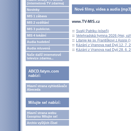
(internetová TV zdarma)
Nové filmy, videa a audia (mp3)
Novinky
MIS 1 zábava
www.TV-MIS.cz
MIS 2 vzdělání
MIS 3 publicist.
::
Svatý Patriku (píseň)
::
Velehradská hymna 2026 (Hej, vzh
MIS 4 lokální
::
Litanie ke sv. Františkovi z Assisi ()
Audia hudební
::
Kázání z Vranova nad Dyjí 12. 7. 
Audia mluvená
::
Kázání z Vranova nad Dyjí 28. 6. 
Naše další internetové
televize zdarma...
ABCD.fatym.com
nabízí:
Hlavní strana vyhledávače
Abeceda
Milujte se! nabízí:
Hlavní strana webu
časopisu Milujte se!
Archiv vyšlých čísel