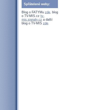
Spřátelené weby:
Blog o FATYMu
zde
, blog
o TV-MIS.cz
tv-
mis.signaly.cz
a další
blog o TV-MIS
zde
.