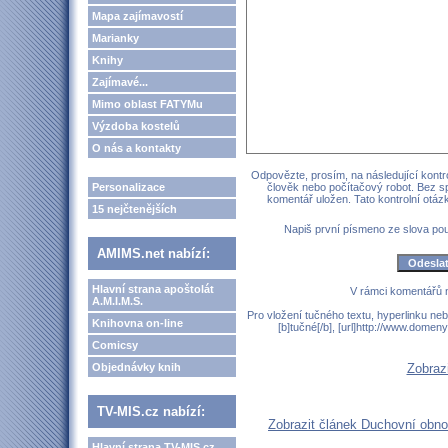
Mapa zajímavostí
Marianky
Knihy
Zajímavé...
Mimo oblast FATYMu
Výzdoba kostelů
O nás a kontakty
Odpovězte, prosím, na následující kontro
Personalizace
člověk nebo počítačový robot. Bez s
komentář uložen. Tato kontrolní otá
15 nejčtenějších
Napiš první písmeno ze slova p
AMIMS.net nabízí:
Hlavní strana apoštolát
V rámci komentářů 
A.M.I.M.S.
Pro vložení tučného textu, hyperlinku neb
Knihovna on-line
[b]tučné[/b], [url]http://www.domen
Comicsy
Objednávky knih
Zobraz
TV-MIS.cz nabízí:
Zobrazit článek Duchovní ob
Hlavní strana TV-MIS.cz