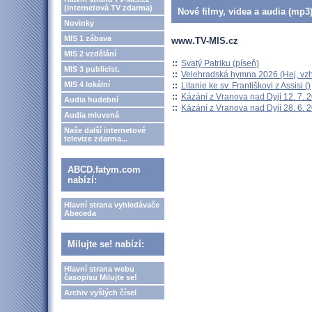
(internetová TV zdarma)
Nové filmy, videa a audia (mp3)
Novinky
MIS 1 zábava
www.TV-MIS.cz
MIS 2 vzdělání
::
Svatý Patriku (píseň)
MIS 3 publicist.
::
Velehradská hymna 2026 (Hej, vzh
MIS 4 lokální
::
Litanie ke sv. Františkovi z Assisi ()
::
Kázání z Vranova nad Dyjí 12. 7. 
Audia hudební
::
Kázání z Vranova nad Dyjí 28. 6. 
Audia mluvená
Naše další internetové
televize zdarma...
ABCD.fatym.com
nabízí:
Hlavní strana vyhledávače
Abeceda
Milujte se! nabízí:
Hlavní strana webu
časopisu Milujte se!
Archiv vyšlých čísel