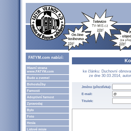
FATYM.com nabízí:
Ko
Hlavní strana
ke článku: Duchovní obnov
www.FATYM.com
ze dne 30.03.2014, auto
Bude a zveme!
Bohoslužby
Jméno (přezdívka):
Farnosti
E-mail:
Adoptivní farnost
Titulek:
Zpravodaj
Bylo
Foto
Hesla
Lidové misie