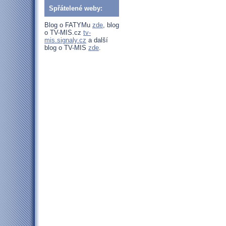
Spřátelené weby:
Blog o FATYMu
zde
, blog
o TV-MIS.cz
tv-
mis.signaly.cz
a další
blog o TV-MIS
zde
.