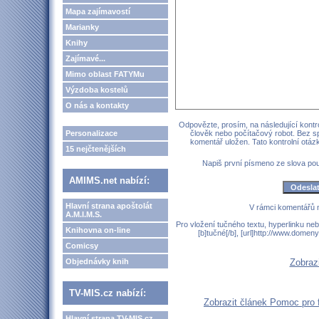
Mapa zajímavostí
Marianky
Knihy
Zajímavé...
Mimo oblast FATYMu
Výzdoba kostelů
O nás a kontakty
Odpovězte, prosím, na následující kontro
Personalizace
člověk nebo počítačový robot. Bez s
komentář uložen. Tato kontrolní otá
15 nejčtenějších
Napiš první písmeno ze slova p
AMIMS.net nabízí:
Hlavní strana apoštolát
V rámci komentářů 
A.M.I.M.S.
Pro vložení tučného textu, hyperlinku neb
Knihovna on-line
[b]tučné[/b], [url]http://www.domen
Comicsy
Objednávky knih
Zobraz
TV-MIS.cz nabízí:
Zobrazit článek Pomoc pro 
Hlavní strana TV-MIS.cz