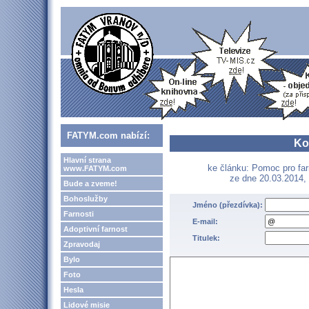
FATYM.com nabízí:
Ko
Hlavní strana
ke článku: Pomoc pro far
www.FATYM.com
ze dne 20.03.2014, 
Bude a zveme!
Bohoslužby
Jméno (přezdívka):
Farnosti
E-mail:
Adoptivní farnost
Titulek:
Zpravodaj
Bylo
Foto
Hesla
Lidové misie