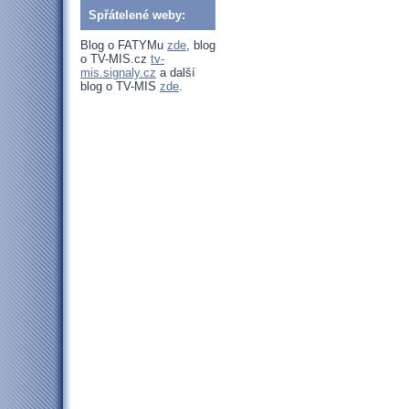
Spřátelené weby:
Blog o FATYMu
zde
, blog
o TV-MIS.cz
tv-
mis.signaly.cz
a další
blog o TV-MIS
zde
.