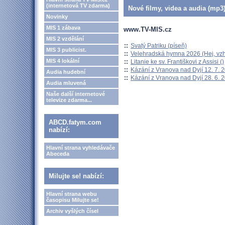
(internetová TV zdarma)
Nové filmy, videa a audia (mp3)
Novinky
MIS 1 zábava
www.TV-MIS.cz
MIS 2 vzdělání
::
Svatý Patriku (píseň)
MIS 3 publicist.
::
Velehradská hymna 2026 (Hej, vzh
MIS 4 lokální
::
Litanie ke sv. Františkovi z Assisi ()
::
Kázání z Vranova nad Dyjí 12. 7. 
Audia hudební
::
Kázání z Vranova nad Dyjí 28. 6. 
Audia mluvená
Naše další internetové
televize zdarma...
ABCD.fatym.com
nabízí:
Hlavní strana vyhledávače
Abeceda
Milujte se! nabízí:
Hlavní strana webu
časopisu Milujte se!
Archiv vyšlých čísel