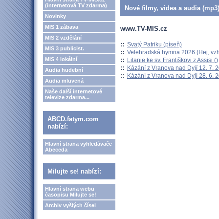
(internetová TV zdarma)
Nové filmy, videa a audia (mp3)
Novinky
MIS 1 zábava
www.TV-MIS.cz
MIS 2 vzdělání
::
Svatý Patriku (píseň)
MIS 3 publicist.
::
Velehradská hymna 2026 (Hej, vzh
MIS 4 lokální
::
Litanie ke sv. Františkovi z Assisi ()
::
Kázání z Vranova nad Dyjí 12. 7. 
Audia hudební
::
Kázání z Vranova nad Dyjí 28. 6. 
Audia mluvená
Naše další internetové
televize zdarma...
ABCD.fatym.com
nabízí:
Hlavní strana vyhledávače
Abeceda
Milujte se! nabízí:
Hlavní strana webu
časopisu Milujte se!
Archiv vyšlých čísel