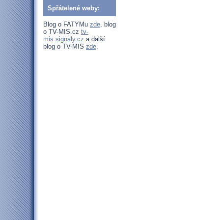
Spřátelené weby:
Blog o FATYMu
zde
, blog
o TV-MIS.cz
tv-
mis.signaly.cz
a další
blog o TV-MIS
zde
.