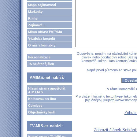
Mapa zajímavostí
Marianky
Knihy
Zajímavé...
Mimo oblast FATYMu
Výzdoba kostelů
O nás a kontakty
Odpovězte, prosím, na následující kontro
Personalizace
člověk nebo počítačový robot. Bez s
komentář uložen. Tato kontrolní otá
15 nejčtenějších
Napiš první písmeno ze slova p
AMIMS.net nabízí:
Hlavní strana apoštolát
V rámci komentářů 
A.M.I.M.S.
Pro vložení tučného textu, hyperlinku neb
Knihovna on-line
[b]tučné[/b], [url]http://www.domen
Comicsy
Objednávky knih
Zobraz
TV-MIS.cz nabízí:
Zobrazit článek Setkání
Hlavní strana TV-MIS.cz