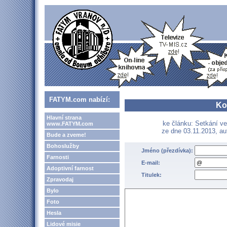
FATYM.com nabízí:
Ko
Hlavní strana
ke článku: Setkání v
www.FATYM.com
ze dne 03.11.2013, au
Bude a zveme!
Bohoslužby
Jméno (přezdívka):
Farnosti
E-mail:
Adoptivní farnost
Titulek:
Zpravodaj
Bylo
Foto
Hesla
Lidové misie