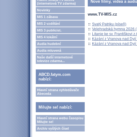
Nové filmy, videa a audi
(internetová TV zdarma)
Novinky
www.TV-MIS.cz
MIS 1 zábava
MIS 2 vzdělání
::
Svatý Patriku (píseň)
::
Velehradská hymna 2026 (H
MIS 3 publicist.
::
Litanie ke sv. Františkovi z A
MIS 4 lokální
::
Kázání z Vranova nad Dyjí 
::
Kázání z Vranova nad Dyjí 
Audia hudební
Audia mluvená
Naše další internetové
televize zdarma...
ABCD.fatym.com
nabízí:
Hlavní strana vyhledávače
Abeceda
Milujte se! nabízí:
Hlavní strana webu časopisu
Milujte se!
Archiv vyšlých čísel