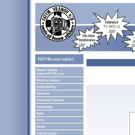
FATYM.com nabízí:
Hlavní strana
www.FATYM.com
Bude a zveme!
Bohoslužby
Farnosti
Adoptivní farnost
Zpravodaj
Bylo
Foto
Hesla
Lidové misie