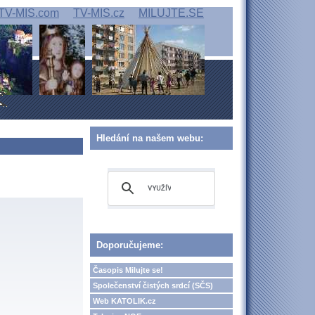
TV-MIS.com
TV-MIS.cz
MILUJTE.SE
Hledání na našem webu:
Doporučujeme:
Časopis Milujte se!
Společenství čistých srdcí (SČS)
Web KATOLIK.cz