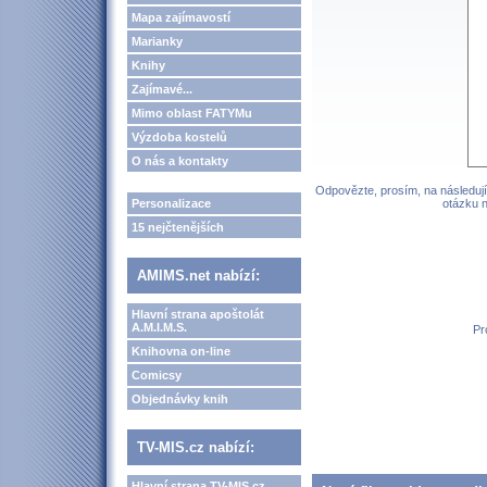
Mapa zajímavostí
Marianky
Knihy
Zajímavé...
Mimo oblast FATYMu
Výzdoba kostelů
O nás a kontakty
Odpovězte, prosím, na následují
Personalizace
otázku n
15 nejčtenějších
AMIMS.net nabízí:
Hlavní strana apoštolát
A.M.I.M.S.
Pr
Knihovna on-line
Comicsy
Objednávky knih
TV-MIS.cz nabízí:
Hlavní strana TV-MIS.cz