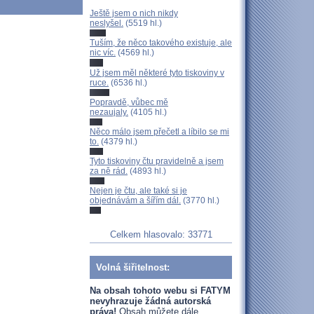
Ještě jsem o nich nikdy
neslyšel.
(5519 hl.)
Tuším, že něco takového existuje, ale
nic víc.
(4569 hl.)
Už jsem měl některé tyto tiskoviny v
ruce.
(6536 hl.)
Popravdě, vůbec mě
nezaujaly.
(4105 hl.)
Něco málo jsem přečetl a líbilo se mi
to.
(4379 hl.)
Tyto tiskoviny čtu pravidelně a jsem
za ně rád.
(4893 hl.)
Nejen je čtu, ale také si je
objednávám a šířím dál.
(3770 hl.)
Celkem hlasovalo: 33771
Volná šiřitelnost:
Na obsah tohoto webu si FATYM
nevyhrazuje žádná autorská
práva!
Obsah můžete dále