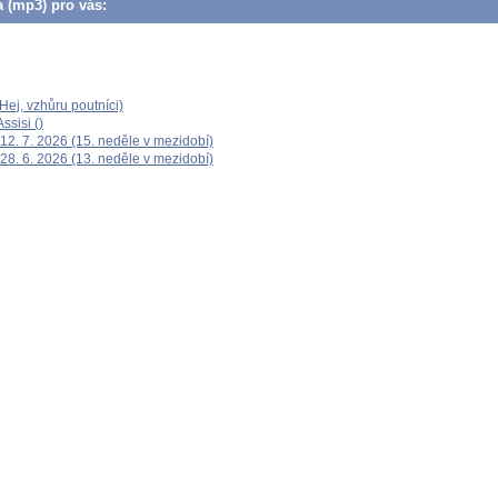
a (mp3) pro vás:
ej, vzhůru poutníci)
ssisi ()
12. 7. 2026 (15. neděle v mezidobí)
28. 6. 2026 (13. neděle v mezidobí)