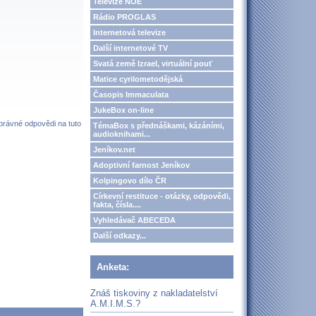
Televize NOE
Rádio PROGLAS
Internetová televize
Další internetové TV
Svatá země Izrael, virtuální pouť
Matice cyrilometodějská
Časopis Immaculata
JukeBox on-line
správné odpovědi na tuto
TémaBox s přednáškami, kázáními,
audioknihami...
Jeníkov.net
Adoptivní farnost Jeníkov
Kolpingovo dílo ČR
Církevní restituce - otázky, odpovědi,
fakta, čísla....
Vyhledávač ABECEDA
Další odkazy...
Anketa:
Znáš tiskoviny z nakladatelství
A.M.I.M.S.?