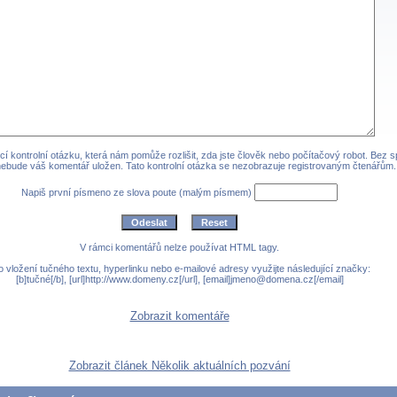
cí kontrolní otázku, která nám pomůže rozlišit, zda jste člověk nebo počítačový robot. Bez 
ebude váš komentář uložen. Tato kontrolní otázka se nezobrazuje registrovaným čtenářům.
Napiš první písmeno ze slova poute (malým písmem)
V rámci komentářů nelze používat HTML tagy.
o vložení tučného textu, hyperlinku nebo e-mailové adresy využijte následující značky:
[b]tučné[/b], [url]http://www.domeny.cz[/url], [email]jmeno@domena.cz[/email]
Zobrazit komentáře
Zobrazit článek Několik aktuálních pozvání