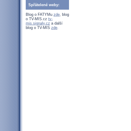
Spřátelené weby:
Blog o FATYMu
zde
, blog
o TV-MIS.cz
tv-
mis.signaly.cz
a další
blog o TV-MIS
zde
.