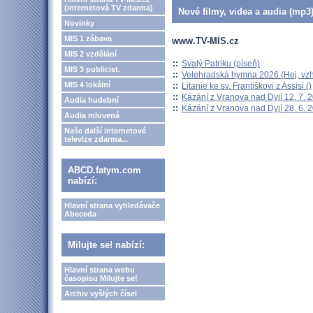
(internetová TV zdarma)
Nové filmy, videa a audia (mp3)
Novinky
MIS 1 zábava
www.TV-MIS.cz
MIS 2 vzdělání
::
Svatý Patriku (píseň)
MIS 3 publicist.
::
Velehradská hymna 2026 (Hej, vzh
MIS 4 lokální
::
Litanie ke sv. Františkovi z Assisi ()
::
Kázání z Vranova nad Dyjí 12. 7. 
Audia hudební
::
Kázání z Vranova nad Dyjí 28. 6. 
Audia mluvená
Naše další internetové
televize zdarma...
ABCD.fatym.com
nabízí:
Hlavní strana vyhledávače
Abeceda
Milujte se! nabízí:
Hlavní strana webu
časopisu Milujte se!
Archiv vyšlých čísel