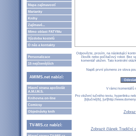
Mapa zajímavostí
Marianky
Knihy
Zajímavé...
Mimo oblast FATYMu
Výzdoba kostelů
O nás a kontakty
Odpovězte, prosím, na následující kontro
Personalizace
člověk nebo počítačový robot. Bez s
komentář uložen. Tato kontrolní otá
15 nejčtenějších
Napiš první písmeno ze slova p
AMIMS.net nabízí:
Hlavní strana apoštolát
V rámci komentářů 
A.M.I.M.S.
Pro vložení tučného textu, hyperlinku neb
Knihovna on-line
[b]tučné[/b], [url]http://www.domen
Comicsy
Objednávky knih
Zobraz
TV-MIS.cz nabízí:
Zobrazit článek Tradiční 
Hlavní strana TV-MIS.cz