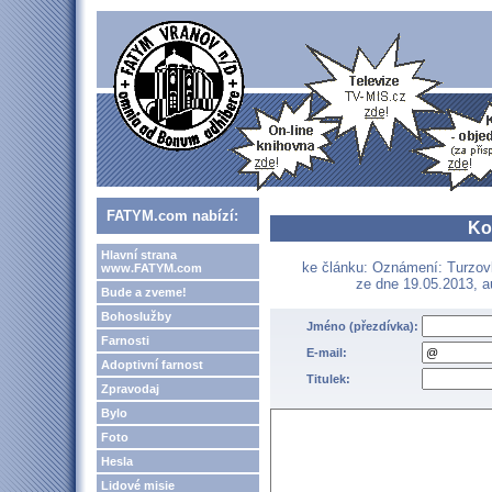
FATYM.com nabízí:
Ko
Hlavní strana
ke článku: Oznámení: Turzovka
www.FATYM.com
ze dne 19.05.2013, 
Bude a zveme!
Bohoslužby
Jméno (přezdívka):
Farnosti
E-mail:
Adoptivní farnost
Titulek:
Zpravodaj
Bylo
Foto
Hesla
Lidové misie