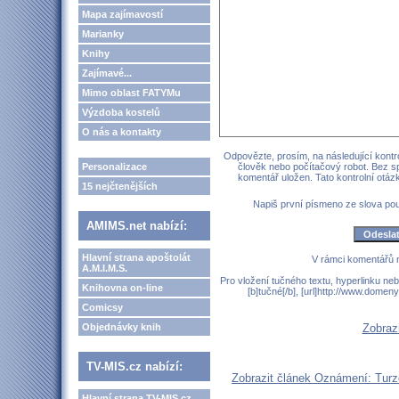
Mapa zajímavostí
Marianky
Knihy
Zajímavé...
Mimo oblast FATYMu
Výzdoba kostelů
O nás a kontakty
Odpovězte, prosím, na následující kontro
Personalizace
člověk nebo počítačový robot. Bez s
komentář uložen. Tato kontrolní otá
15 nejčtenějších
Napiš první písmeno ze slova p
AMIMS.net nabízí:
Hlavní strana apoštolát
V rámci komentářů 
A.M.I.M.S.
Pro vložení tučného textu, hyperlinku neb
Knihovna on-line
[b]tučné[/b], [url]http://www.domen
Comicsy
Objednávky knih
Zobraz
TV-MIS.cz nabízí:
Zobrazit článek Oznámení: Turzo
Hlavní strana TV-MIS.cz