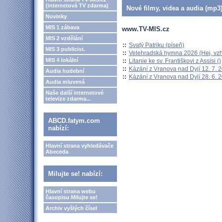
(internetová TV zdarma)
Nové filmy, videa a audia (mp3)
Novinky
MIS 1 zábava
www.TV-MIS.cz
MIS 2 vzdělání
::
Svatý Patriku (píseň)
MIS 3 publicist.
::
Velehradská hymna 2026 (Hej, vzh
MIS 4 lokální
::
Litanie ke sv. Františkovi z Assisi ()
::
Kázání z Vranova nad Dyjí 12. 7. 
Audia hudební
::
Kázání z Vranova nad Dyjí 28. 6. 
Audia mluvená
Naše další internetové
televize zdarma...
ABCD.fatym.com
nabízí:
Hlavní strana vyhledávače
Abeceda
Milujte se! nabízí:
Hlavní strana webu
časopisu Milujte se!
Archiv vyšlých čísel