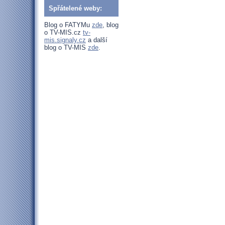
Spřátelené weby:
Blog o FATYMu
zde
, blog
o TV-MIS.cz
tv-
mis.signaly.cz
a další
blog o TV-MIS
zde
.