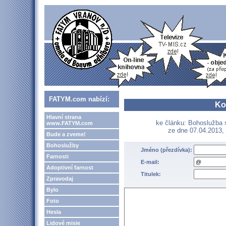
FATYM.com nabízí:
Ko
Hlavní strana
ke článku: Bohoslužba s
www.FATYM.com
ze dne 07.04.2013, 
Bude a zveme!
Bohoslužby
Jméno (přezdívka):
Farnosti
E-mail:
Adoptivní farnost
Titulek:
Zpravodaj
Bylo
Foto
Hesla
Lidové misie