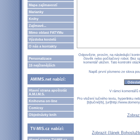
Mapa zajímavostí
Marianky
Knihy
Zajímavé...
Mimo oblast FATYMu
Výzdoba kostelů
O nás a kontakty
Odpovězte, prosím, na následující kontro
Personalizace
člověk nebo počítačový robot. Bez s
komentář uložen. Tato kontrolní otá
15 nejčtenějších
Napiš první písmeno ze slova p
AMIMS.net nabízí:
Hlavní strana apoštolát
V rámci komentářů 
A.M.I.M.S.
Pro vložení tučného textu, hyperlinku neb
Knihovna on-line
[b]tučné[/b], [url]http://www.domen
Comicsy
Objednávky knih
Zobraz
TV-MIS.cz nabízí:
Zobrazit článek Bohoslužba
Hlavní strana TV-MIS.cz