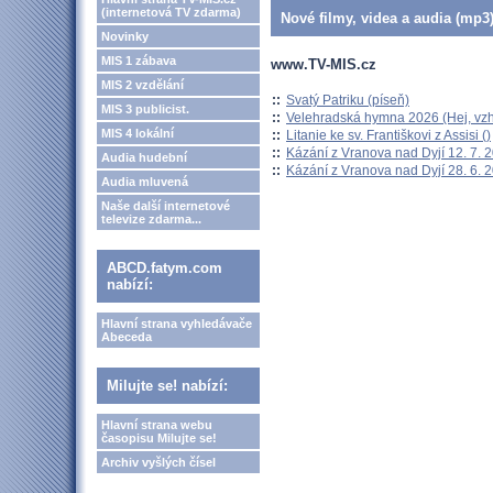
(internetová TV zdarma)
Nové filmy, videa a audia (mp3)
Novinky
MIS 1 zábava
www.TV-MIS.cz
MIS 2 vzdělání
::
Svatý Patriku (píseň)
MIS 3 publicist.
::
Velehradská hymna 2026 (Hej, vzh
MIS 4 lokální
::
Litanie ke sv. Františkovi z Assisi ()
::
Kázání z Vranova nad Dyjí 12. 7. 
Audia hudební
::
Kázání z Vranova nad Dyjí 28. 6. 
Audia mluvená
Naše další internetové
televize zdarma...
ABCD.fatym.com
nabízí:
Hlavní strana vyhledávače
Abeceda
Milujte se! nabízí:
Hlavní strana webu
časopisu Milujte se!
Archiv vyšlých čísel