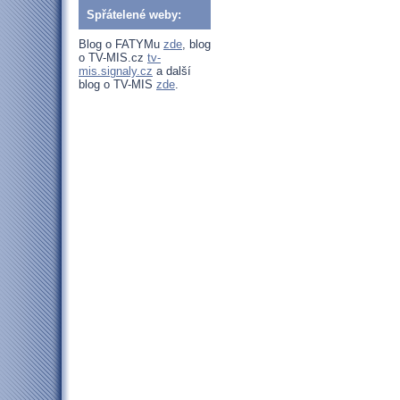
Spřátelené weby:
Blog o FATYMu
zde
, blog
o TV-MIS.cz
tv-
mis.signaly.cz
a další
blog o TV-MIS
zde
.