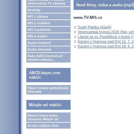
(internetová TV zdarma)
Nové filmy, videa a audia (mp3)
Novinky
MIS 1 zábava
www.TV-MIS.cz
MIS 2 vzdělání
::
Svatý Patriku (píseň)
MIS 3 publicist.
::
Velehradská hymna 2026 (Hej, vzh
MIS 4 lokální
::
Litanie ke sv. Františkovi z Assisi ()
::
Kázání z Vranova nad Dyjí 12. 7. 
Audia hudební
::
Kázání z Vranova nad Dyjí 28. 6. 
Audia mluvená
Naše další internetové
televize zdarma...
ABCD.fatym.com
nabízí:
Hlavní strana vyhledávače
Abeceda
Milujte se! nabízí:
Hlavní strana webu
časopisu Milujte se!
Archiv vyšlých čísel