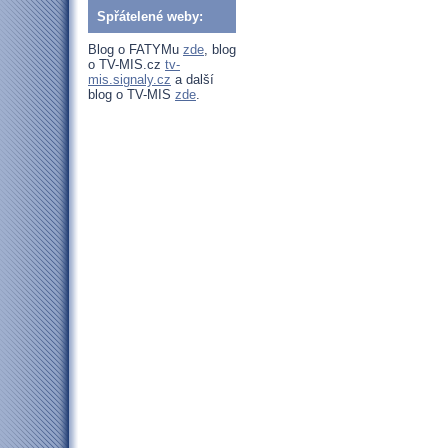
Spřátelené weby:
Blog o FATYMu
zde
, blog
o TV-MIS.cz
tv-
mis.signaly.cz
a další
blog o TV-MIS
zde
.