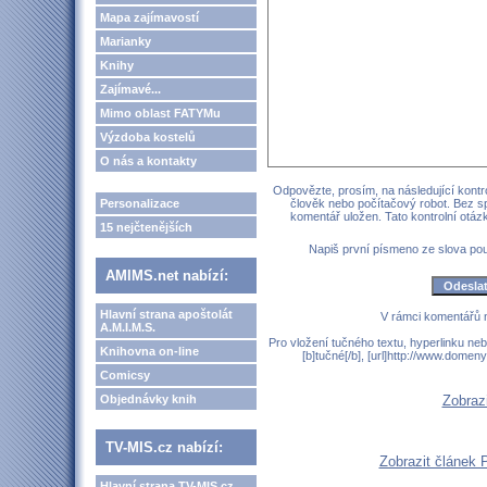
Mapa zajímavostí
Marianky
Knihy
Zajímavé...
Mimo oblast FATYMu
Výzdoba kostelů
O nás a kontakty
Odpovězte, prosím, na následující kontro
Personalizace
člověk nebo počítačový robot. Bez s
komentář uložen. Tato kontrolní otá
15 nejčtenějších
Napiš první písmeno ze slova p
AMIMS.net nabízí:
Hlavní strana apoštolát
V rámci komentářů 
A.M.I.M.S.
Pro vložení tučného textu, hyperlinku neb
Knihovna on-line
[b]tučné[/b], [url]http://www.domen
Comicsy
Objednávky knih
Zobraz
TV-MIS.cz nabízí:
Zobrazit článek 
Hlavní strana TV-MIS.cz