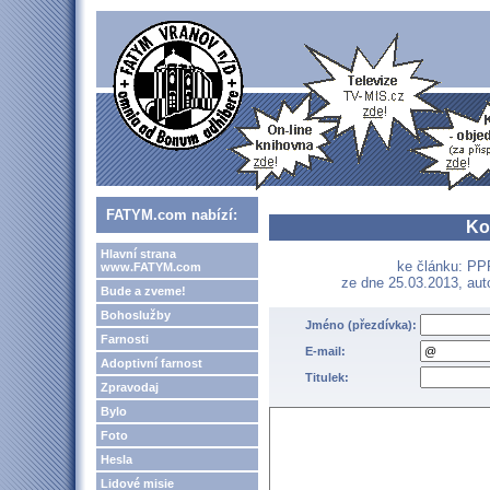
FATYM.com nabízí:
Ko
Hlavní strana
ke článku: PPR
www.FATYM.com
ze dne 25.03.2013, aut
Bude a zveme!
Bohoslužby
Jméno (přezdívka):
Farnosti
E-mail:
Adoptivní farnost
Titulek:
Zpravodaj
Bylo
Foto
Hesla
Lidové misie