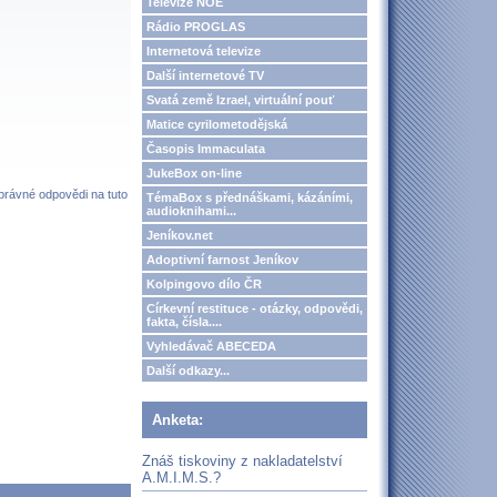
Televize NOE
Rádio PROGLAS
Internetová televize
Další internetové TV
Svatá země Izrael, virtuální pouť
Matice cyrilometodějská
Časopis Immaculata
JukeBox on-line
správné odpovědi na tuto
TémaBox s přednáškami, kázáními,
audioknihami...
Jeníkov.net
Adoptivní farnost Jeníkov
Kolpingovo dílo ČR
Církevní restituce - otázky, odpovědi,
fakta, čísla....
Vyhledávač ABECEDA
Další odkazy...
Anketa:
Znáš tiskoviny z nakladatelství
A.M.I.M.S.?