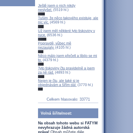
Ještě jsem o nich nikdy
neslyšel.
(5519 hl.)
Tuším, že něco takového existuje, ale
nic víc.
(4569 hl.)
Už jsem měl některé tyto tiskoviny v
ruce.
(6536 hl.)
Popravdě, vůbec mě
nezaujaly.
(4105 hl.)
Něco málo jsem přečetl a líbilo se mi
to.
(4379 hl.)
Tyto tiskoviny čtu pravidelně a jsem
za ně rád.
(4893 hl.)
Nejen je čtu, ale také si je
objednávám a šířím dál.
(3770 hl.)
Celkem hlasovalo: 33771
Volná šiřitelnost:
Na obsah tohoto webu si FATYM
nevyhrazuje žádná autorská
práva!
Obsah můžete dále