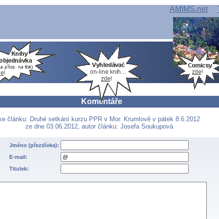
AMIMS.net
Komentáře
ke článku: Druhé setkání kurzu PPR v Mor. Krumlově v pátek 8.6.2012
ze dne 03.06.2012, autor článku: Josefa Soukupová
Jméno (přezdívka):
E-mail:
Titulek: