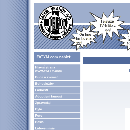
FATYM.com nabízí:
Hlavní strana
www.FATYM.com
Bude a zveme!
Bohoslužby
Farnosti
Adoptivní farnost
Zpravodaj
Bylo
Foto
Hesla
Lidové misie