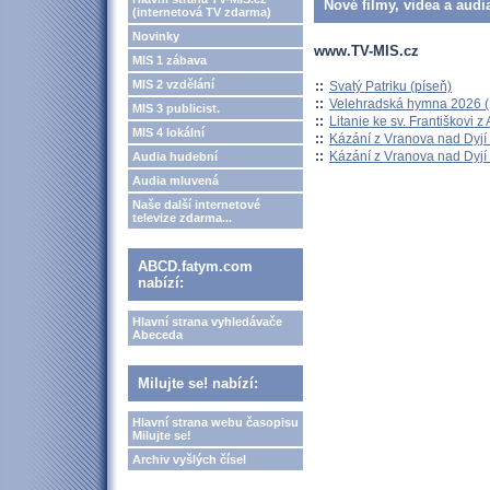
Nové filmy, videa a audi
(internetová TV zdarma)
Novinky
www.TV-MIS.cz
MIS 1 zábava
MIS 2 vzdělání
::
Svatý Patriku (píseň)
::
Velehradská hymna 2026 (H
MIS 3 publicist.
::
Litanie ke sv. Františkovi z A
MIS 4 lokální
::
Kázání z Vranova nad Dyjí 
::
Kázání z Vranova nad Dyjí 
Audia hudební
Audia mluvená
Naše další internetové
televize zdarma...
ABCD.fatym.com
nabízí:
Hlavní strana vyhledávače
Abeceda
Milujte se! nabízí:
Hlavní strana webu časopisu
Milujte se!
Archiv vyšlých čísel