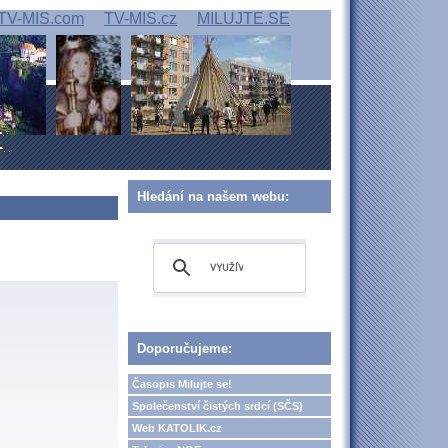
TV-MIS.com
TV-MIS.cz
MILUJTE.SE
Hledání na našem webu:
Doporučujeme:
Časopis Milujte se!
Společenství čistých srdcí (SČS)
Web KATOLIK.cz