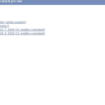
a (mp3) pro vás:
ej, vzhůru poutníci)
ssisi ()
12. 7. 2026 (15. neděle v mezidobí)
28. 6. 2026 (13. neděle v mezidobí)