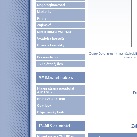
Mapa zajímavostí
Marianky
Knihy
Zajímavé...
Mimo oblast FATYMu
Výzdoba kostelů
O nás a kontakty
Odpovězte, prosím, na následují
Personalizace
otázku n
15 nejčtenějších
AMIMS.net nabízí:
Hlavní strana apoštolát
A.M.I.M.S.
Pr
Knihovna on-line
Comicsy
Objednávky knih
TV-MIS.cz nabízí:
Zo
Hlavní strana TV-MIS.cz