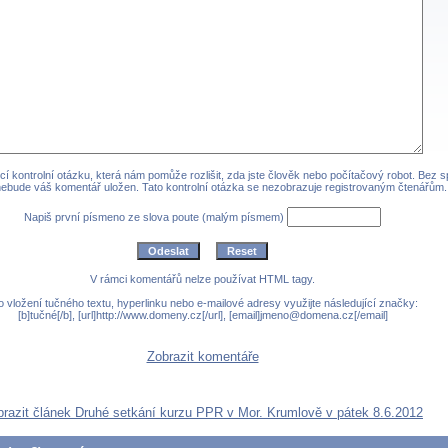
cí kontrolní otázku, která nám pomůže rozlišit, zda jste člověk nebo počítačový robot. Bez 
ebude váš komentář uložen. Tato kontrolní otázka se nezobrazuje registrovaným čtenářům.
Napiš první písmeno ze slova poute (malým písmem)
V rámci komentářů nelze používat HTML tagy.
o vložení tučného textu, hyperlinku nebo e-mailové adresy využijte následující značky:
[b]tučné[/b], [url]http://www.domeny.cz[/url], [email]jmeno@domena.cz[/email]
Zobrazit komentáře
brazit článek Druhé setkání kurzu PPR v Mor. Krumlově v pátek 8.6.2012