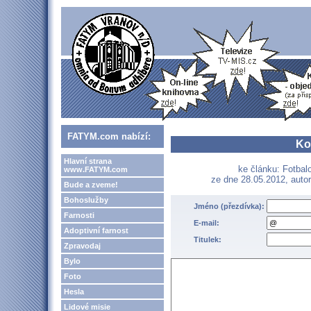
FATYM.com nabízí:
Ko
Hlavní strana
ke článku: Fotbalo
www.FATYM.com
ze dne 28.05.2012, auto
Bude a zveme!
Bohoslužby
Jméno (přezdívka):
Farnosti
E-mail:
Adoptivní farnost
Titulek:
Zpravodaj
Bylo
Foto
Hesla
Lidové misie