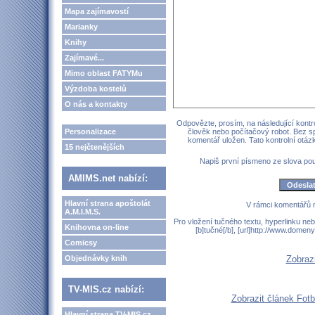
Mapa zajímavostí
Marianky
Knihy
Zajímavé...
Mimo oblast FATYMu
Výzdoba kostelů
O nás a kontakty
Odpovězte, prosím, na následující kontro
Personalizace
člověk nebo počítačový robot. Bez s
komentář uložen. Tato kontrolní otá
15 nejčtenějších
Napiš první písmeno ze slova p
AMIMS.net nabízí:
Hlavní strana apoštolát
V rámci komentářů 
A.M.I.M.S.
Pro vložení tučného textu, hyperlinku neb
Knihovna on-line
[b]tučné[/b], [url]http://www.domen
Comicsy
Objednávky knih
Zobraz
TV-MIS.cz nabízí:
Zobrazit článek Fotb
Hlavní strana TV-MIS.cz