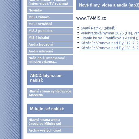
(internetová TV zdarma)
Nové filmy, videa a audia (mp3)
Novinky
MIS 1 zábava
www.TV-MIS.cz
MIS 2 vzdělání
::
Svatý Patriku (píseň)
MIS 3 publicist.
::
Velehradská hymna 2026 (Hej, vzh
MIS 4 lokální
::
Litanie ke sv. Františkovi z Assisi ()
::
Kázání z Vranova nad Dyjí 12. 7. 
Audia hudební
::
Kázání z Vranova nad Dyjí 28. 6. 
Audia mluvená
Naše další internetové
televize zdarma...
ABCD.fatym.com
nabízí:
Hlavní strana vyhledávače
Abeceda
Milujte se! nabízí:
Hlavní strana webu
časopisu Milujte se!
Archiv vyšlých čísel