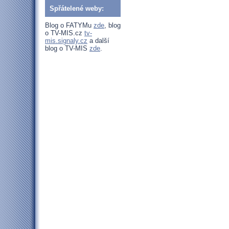
Spřátelené weby:
Blog o FATYMu
zde
, blog
o TV-MIS.cz
tv-
mis.signaly.cz
a další
blog o TV-MIS
zde
.