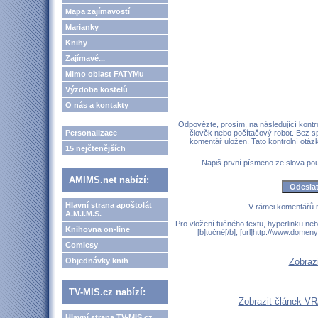
Mapa zajímavostí
Marianky
Knihy
Zajímavé...
Mimo oblast FATYMu
Výzdoba kostelů
O nás a kontakty
Odpovězte, prosím, na následující kontro
Personalizace
člověk nebo počítačový robot. Bez s
komentář uložen. Tato kontrolní otá
15 nejčtenějších
Napiš první písmeno ze slova p
AMIMS.net nabízí:
Hlavní strana apoštolát
V rámci komentářů 
A.M.I.M.S.
Pro vložení tučného textu, hyperlinku neb
Knihovna on-line
[b]tučné[/b], [url]http://www.domen
Comicsy
Objednávky knih
Zobraz
TV-MIS.cz nabízí:
Zobrazit článek
Hlavní strana TV-MIS.cz