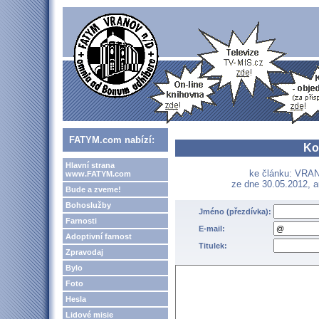
FATYM.com nabízí:
Ko
Hlavní strana
ke článku: VR
www.FATYM.com
ze dne 30.05.2012, a
Bude a zveme!
Bohoslužby
Jméno (přezdívka):
Farnosti
E-mail:
Adoptivní farnost
Titulek:
Zpravodaj
Bylo
Foto
Hesla
Lidové misie