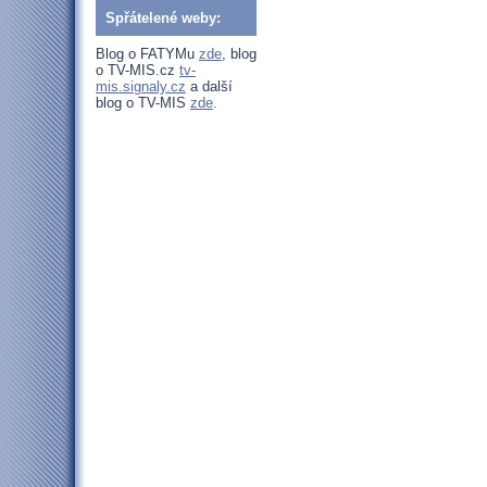
Spřátelené weby:
Blog o FATYMu
zde
, blog
o TV-MIS.cz
tv-
mis.signaly.cz
a další
blog o TV-MIS
zde
.