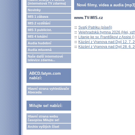
(internetová TV zdarma)
Nové filmy, videa a audia (mp3)
Novinky
MIS 1 zábava
www.TV-MIS.cz
MIS 2 vzdělání
::
Svatý Patriku (píseň)
MIS 3 publicist.
::
Velehradská hymna 2026 (Hej, vzh
MIS 4 lokální
::
Litanie ke sv. Františkovi z Assisi ()
::
Kázání z Vranova nad Dyjí 12. 7. 
Audia hudební
::
Kázání z Vranova nad Dyjí 28. 6. 
Audia mluvená
Naše další internetové
televize zdarma...
ABCD.fatym.com
nabízí:
Hlavní strana vyhledávače
Abeceda
Milujte se! nabízí:
Hlavní strana webu
časopisu Milujte se!
Archiv vyšlých čísel