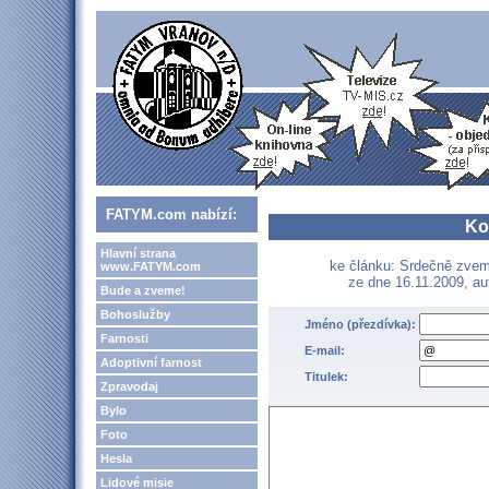
FATYM.com nabízí:
Ko
Hlavní strana
ke článku: Srdečně zve
www.FATYM.com
ze dne 16.11.2009, au
Bude a zveme!
Bohoslužby
Jméno (přezdívka):
Farnosti
E-mail:
Adoptivní farnost
Titulek:
Zpravodaj
Bylo
Foto
Hesla
Lidové misie