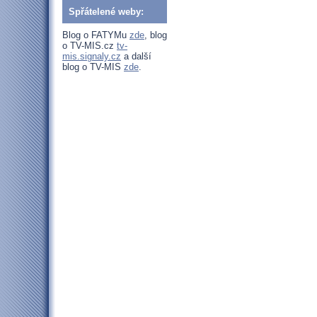
Spřátelené weby:
Blog o FATYMu
zde
, blog
o TV-MIS.cz
tv-
mis.signaly.cz
a další
blog o TV-MIS
zde
.