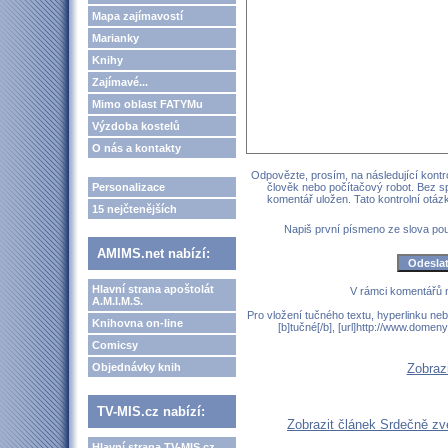
Mapa zajímavostí
Marianky
Knihy
Zajímavé...
Mimo oblast FATYMu
Výzdoba kostelů
O nás a kontakty
Odpovězte, prosím, na následující kontro
Personalizace
člověk nebo počítačový robot. Bez s
komentář uložen. Tato kontrolní otá
15 nejčtenějších
Napiš první písmeno ze slova p
AMIMS.net nabízí:
Hlavní strana apoštolát
V rámci komentářů 
A.M.I.M.S.
Pro vložení tučného textu, hyperlinku neb
Knihovna on-line
[b]tučné[/b], [url]http://www.domen
Comicsy
Objednávky knih
Zobraz
TV-MIS.cz nabízí:
Zobrazit článek Srdečně z
Hlavní strana TV-MIS.cz