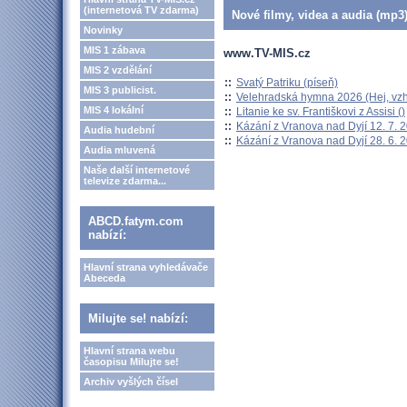
(internetová TV zdarma)
Nové filmy, videa a audia (mp3)
Novinky
MIS 1 zábava
www.TV-MIS.cz
MIS 2 vzdělání
::
Svatý Patriku (píseň)
MIS 3 publicist.
::
Velehradská hymna 2026 (Hej, vzh
MIS 4 lokální
::
Litanie ke sv. Františkovi z Assisi ()
::
Kázání z Vranova nad Dyjí 12. 7. 
Audia hudební
::
Kázání z Vranova nad Dyjí 28. 6. 
Audia mluvená
Naše další internetové
televize zdarma...
ABCD.fatym.com
nabízí:
Hlavní strana vyhledávače
Abeceda
Milujte se! nabízí:
Hlavní strana webu
časopisu Milujte se!
Archiv vyšlých čísel