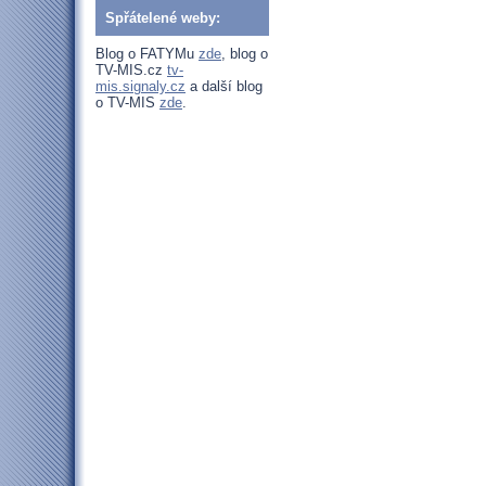
Spřátelené weby:
Blog o FATYMu
zde
, blog o
TV-MIS.cz
tv-
mis.signaly.cz
a další blog
o TV-MIS
zde
.