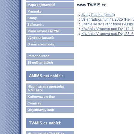
www.TV-MIS.cz
Mapa zajímavostí
Marianky
::
Svatý Patriku (píseň)
Knihy
::
Velehradská hymna 2026 (Hej, v
::
Litanie ke sv. Františkovi z Assisi
Zajímavé...
::
Kázání z Vranova nad Dyjí 12. 7
Mimo oblast FATYMu
::
Kázání z Vranova nad Dyjí 28. 6
Výzdoba kostelů
O nás a kontakty
Personalizace
15 nejčtenějších
AMIMS.net nabízí:
Hlavní strana apoštolát
A.M.I.M.S.
Knihovna on-line
Comicsy
Objednávky knih
TV-MIS.cz nabízí:
Hlavní strana TV-MIS.cz