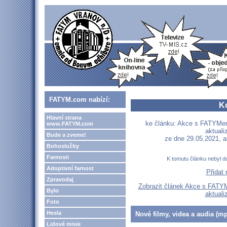
FATYM.com nabízí:
K
Hlavní strana
ke článku: Akce s FATYMem
www.FATYM.com
aktuali
Bude a zveme!
ze dne 29.05.2021, a
Bohoslužby
Farnosti
K tomutu článku nebyl d
Adoptivní farnost
Přidat
Zpravodaj
Zobrazit článek Akce s FATY
Bylo
aktuali
Foto
Hesla
Nové filmy, videa a audia (mp
Lidové misie