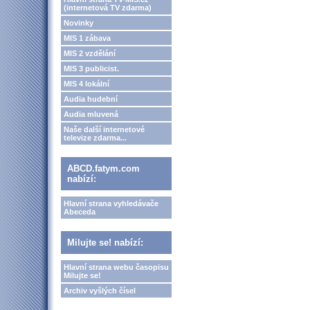
(internetová TV zdarma)
Novinky
MIS 1 zábava
MIS 2 vzdělání
MIS 3 publicist.
MIS 4 lokální
Audia hudební
Audia mluvená
Naše další internetové
televize zdarma...
ABCD.fatym.com
nabízí:
Hlavní strana vyhledávače
Abeceda
Milujte se! nabízí:
Hlavní strana webu časopisu
Milujte se!
Archiv vyšlých čísel