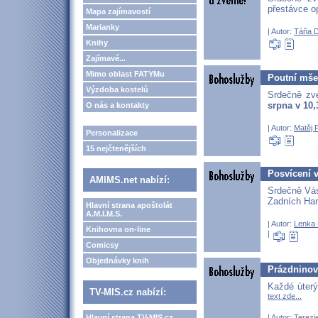
přestávce o
Mapa zajímavostí
Marianky
| Autor:
Táňa 
Knihy
Zajímavé...
Mimo oblast FATYMu
Poutní mše 
Výzdoba kostelů
Srdečně zv
srpna v 10
O nás a kontakty
| Autor:
Matěj 
Personalizace
15 nejčtenějších
Posvícení 
AMIMS.net nabízí:
Srdečně Vá
Zadních Ha
Hlavní strana apoštolát
A.M.I.M.S.
| Autor:
Lenka 
Knihovna on-line
|
Comicsy
Objednávky knih
Prázdninov
Každé úterý
TV-MIS.cz nabízí:
text zde...
| Autor:
Terezie
Hlavní strana TV-MIS.cz