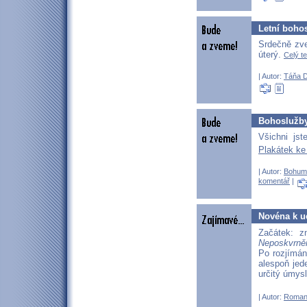
Letní boho
Srdečně zve
úterý.
Celý te
| Autor:
Táňa 
Bohoslužby
Všichni js
Plakátek ke
| Autor:
Bohum
komentář
|
Novéna k uc
Začátek: z
Neposkvrněn
Po rozjímán
alespoň jed
určitý úmys
| Autor:
Roman