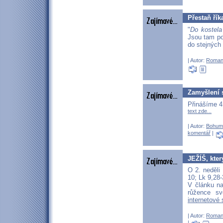
Přestaň řík
"
Do kostela
Jsou tam pok
do stejných
| Autor:
Roman
Zamyšlení s
Přinášíme 4
text zde...
| Autor:
Bohum
komentář
|
JEŽÍŠ, kter
O 2. neděli
10; Lk 9,28-
V článku n
růžence sv
internetové 
| Autor:
Roman
|