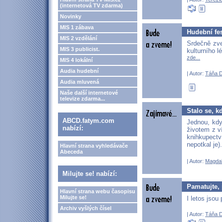
(internetová TV zdarma)
Novinky
MIS 1 zábava
Hudební fes
MIS 2 vzdělání
Srdečně zve
MIS 3 publicist.
kulturního l
zde...
MIS 4 lokální
Audia hudební
| Autor:
Táňa 
Audia mluvená
Naše další internetové
televize zdarma...
Stalo se, 
ABCD.fatym.com
Jednou, kdy
nabízí:
životem z ví
knihkupect
nepotkal je)
Hlavní strana vyhledávače
Abeceda
| Autor:
Magdal
Milujte se! nabízí:
Pamatujte,
Hlavní strana webu časopisu
Milujte se!
I letos jso
Archiv vyšlých čísel
| Autor:
Táňa 