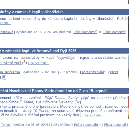
služby v zámecké kapli v Uherčicích
me na letní bohoslužby do zámecké kaple bl. Juliány v Uherčicích. Každé
xt zde...
Dohnalová
| Vydáno dne 12. 05. 2026 | 492 přečtení |
Počet komentářů
: 0 |
Přidat komentář
|
 v zámecké kapli ve Vranově nad Dyjí 2026
te zváni na bohoslužby v kapli Nejsvětější Trojice vranovského zámku.
 stažení zde!
Celý text zde...
ila Hubáčková
| Vydáno dne 17. 02. 2026 | 732 přečtení |
Počet komentářů
: 0 |
Přidat
tění Nanebevzetí Panny Marie (modlí se od 7. do 15. srpna)
namení kříže a zvolání:
Přijď Duchu Svatý, přijď na mocnou přímluvu
ého Srdce P. Marie, své milované Nevěsty.
(3x)
í textů příslušného dne (převzato z Modré knihy), se pomodlit růženec nebo
en desátek:
...který Tě Panno, na nebe vzal
. (Novénu je možno obětovat na
l či za člověka s dílčími prosbami na každý den.)
Celý text zde...
 Tomek
| Vydáno dne 06. 08. 2026 | 11981 přečtení |
Počet komentářů
: 0 |
Přidat komentář
|