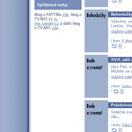
Spřátelené weby:
Bohoslužby
Blog o FATYMu
zde
, blog o
TV-MIS.cz
tv-
Všechny sr
mis.signaly.cz
a další blog
Lančov, Vra
o TV-MIS
zde
.
stažení zde
| Autor:
P. Mar
XXVI. pěší 
Dá-li Pán, 
Můžete se p
stažení zde
| Autor:
Lenka 
|
Prázdninov
Srdečně zve
zde...
| Autor:
Táňa 