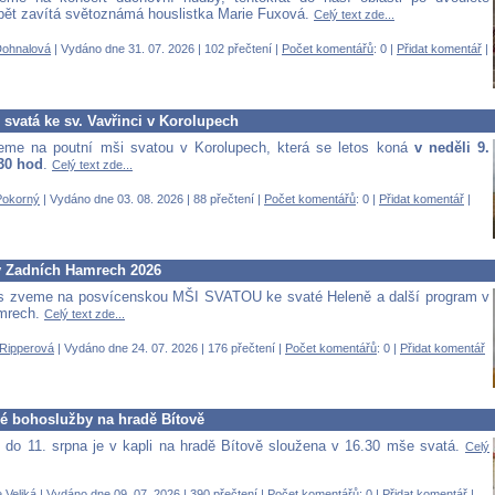
pět zavítá světoznámá houslistka Marie Fuxová.
Celý text zde...
Dohnalová
| Vydáno dne 31. 07. 2026 | 102 přečtení |
Počet komentářů
: 0 |
Přidat komentář
|
svatá ke sv. Vavřinci v Korolupech
eme na poutní mši svatou v Korolupech, která se letos koná
v neděli 9.
,30 hod
.
Celý text zde...
Pokorný
| Vydáno dne 03. 08. 2026 | 88 přečtení |
Počet komentářů
: 0 |
Přidat komentář
|
v Zadních Hamrech 2026
s zveme na posvícenskou MŠI SVATOU ke svaté Heleně a další program v
mrech.
Celý text zde...
Ripperová
| Vydáno dne 24. 07. 2026 | 176 přečtení |
Počet komentářů
: 0 |
Přidat komentář
é bohoslužby na hradě Bítově
 do 11. srpna je v kapli na hradě Bítově sloužena v 16.30 mše svatá.
Celý
 Veliká
| Vydáno dne 09. 07. 2026 | 390 přečtení |
Počet komentářů
: 0 |
Přidat komentář
|