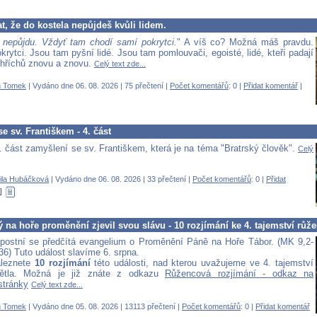
at, že do kostela nepůjdeš kvůli lidem.
 nepůjdu. Vždyť tam chodí samí pokrytci.
" A víš co? Možná máš pravdu.
rytci. Jsou tam pyšní lidé. Jsou tam pomlouvači, egoisté, lidé, kteří padají
 hříchů znovu a znovu.
Celý text zde...
 Tomek
| Vydáno dne 06. 08. 2026 | 75 přečtení |
Počet komentářů
: 0 |
Přidat komentář
|
e sv. Františkem - 4. část
. část zamyšlení se sv. Františkem, která je na téma "Bratrský člověk".
Celý
ila Hubáčková
| Vydáno dne 06. 08. 2026 | 33 přečtení |
Počet komentářů
: 0 |
Přidat
ý na hoře proměnění zjevil svou slávu - 10 rozjímání ke 4. tajemství růže
 postní se předčítá evangelium o Proměnění Páně na Hoře Tábor. (MK 9,2-
36) Tuto událost slavíme 6. srpna.
aleznete
10 rozjímání
této události, nad kterou uvažujeme ve 4. tajemství
ětla. Možná je již znáte z odkazu
Růžencová rozjímání - odkaz na
stránky
Celý text zde...
 Tomek
| Vydáno dne 05. 08. 2026 | 13113 přečtení |
Počet komentářů
: 0 |
Přidat komentář