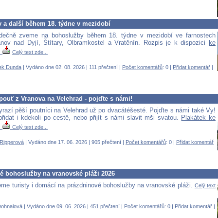
 a další během 18. týdne v mezidobí
dečně zveme na bohoslužby během 18. týdne v mezidobí ve farnostech
nov nad Dyjí, Štítary, Olbramkostel a Vratěnín. Rozpis je k dispozici
ke
!
Celý text zde...
ek Dunda
| Vydáno dne 02. 08. 2026 | 111 přečtení |
Počet komentářů
: 0 |
Přidat komentář
|
pouť z Vranova na Velehrad - pojďte s námi!
vyrazí pěší poutníci na Velehrad už po dvacátéšesté. Pojďte s námi také Vy!
řidat i kdekoli po cestě, nebo přijít s námi slavit mši svatou.
Plakátek ke
!
Celý text zde...
Ripperová
| Vydáno dne 17. 06. 2026 | 905 přečtení |
Počet komentářů
: 0 |
Přidat komentář
é bohoslužby na vranovské pláži 2026
me turisty i domácí na prázdninové bohoslužby na vranovské pláži.
Celý text
Dohnalová
| Vydáno dne 09. 06. 2026 | 451 přečtení |
Počet komentářů
: 0 |
Přidat komentář
|