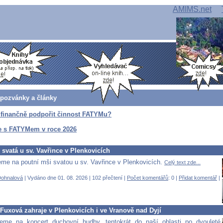
AMIMS.net
 pozvánky a články
 finančně podpořit činnost FATYMu?
e s FATYMem v roce 2026
svatá u sv. Vavřince v Plenkovicích
me na poutní mši svatou u sv. Vavřince v Plenkovicích.
Celý text zde...
Dohnalová
| Vydáno dne 01. 08. 2026 | 102 přečtení |
Počet komentářů
: 0 |
Přidat komentář
|
Fuxová zahraje v Plenkovicích i ve Vranově nad Dyjí
eme na koncert duchovní hudby, tentokrát do naší oblasti po dvouleté