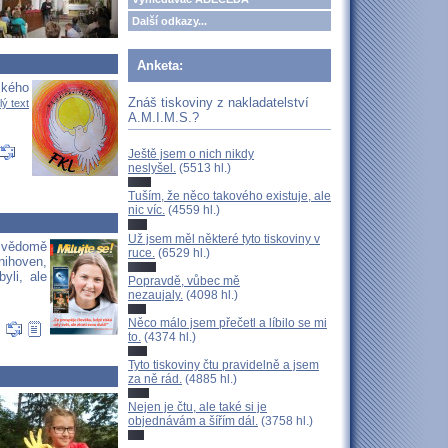
Další odkazy...
Anketa:
ského
Znáš tiskoviny z nakladatelství
lý text
A.M.I.M.S.?
Ještě jsem o nich nikdy
neslyšel.
(5513 hl.)
Tuším, že něco takového existuje, ale
nic víc.
(4559 hl.)
Už jsem měl některé tyto tiskoviny v
e vědomě
ruce.
(6529 hl.)
nihoven,
yli, ale
Popravdě, vůbec mě
nezaujaly.
(4098 hl.)
Něco málo jsem přečetl a líbilo se mi
|
to.
(4374 hl.)
Tyto tiskoviny čtu pravidelně a jsem
za ně rád.
(4885 hl.)
Nejen je čtu, ale také si je
objednávám a šířím dál.
(3758 hl.)