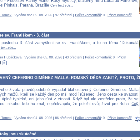
26 – Poselství Panny Marie, Rosy Mysticy, královny míru Eduardu Ferreirovi,
s Pinhais, Paraná, Brazílie
Celý text zde...
 Tomek
| Vydáno dne 05. 08. 2026 | 97 přečtení |
Počet komentářů
: 0 |
Přidat komentář
|
e sv. Františkem - 3. část
 poslechu 3. část zamyšlení se sv. Františkem, a to na téma "Dokonalá
 text zde...
ila Hubáčková
| Vydáno dne 05. 08. 2026 | 43 přečtení |
Počet komentářů
: 0 |
Přidat
VENÝ CEFERINO GIMÉNEZ MALLA: ROMSKÝ DĚDA ZABITÝ, PROTO, Ž
M
vého života pravděpodobně vypadal blahoslavený Ceferino Giménez Malla
iných mužů, kteří se každý den po mši modlí růženec. Jeho cesta ke svatosti
úplně typická, ani jeho růst v ctnosti. Když byl ale zastřelen proto, že se
nec, nikoho, kdo ho znal, nepřekvapilo, že položil svůj život pro Boha.
Celý
 Tomek
| Vydáno dne 04. 08. 2026 | 86 přečtení |
Počet komentářů
: 0 |
Přidat komentář
|
toky jsou skutečné