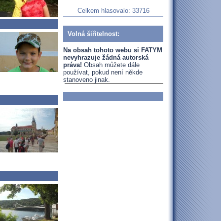
Celkem hlasovalo: 33716
Volná šiřitelnost:
Na obsah tohoto webu si FATYM
nevyhrazuje žádná autorská
práva!
Obsah můžete dále
používat, pokud není někde
stanoveno jinak.