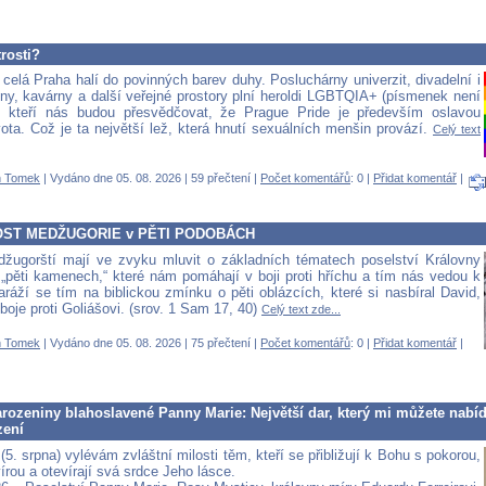
rosti?
celá Praha halí do povinných barev duhy. Posluchárny univerzit, divadelní i
ny, kavárny a další veřejné prostory plní heroldi LGBTQIA+ (písmenek není
), kteří nás budou přesvědčovat, že Prague Pride je především oslavou
vota. Což je ta největší lež, která hnutí sexuálních menšin provází.
Celý text
 Tomek
| Vydáno dne 05. 08. 2026 | 59 přečtení |
Počet komentářů
: 0 |
Přidat komentář
|
ST MEDŽUGORIE v PĚTI PODOBÁCH
ugorští mají ve zvyku mluvit o základních tématech poselství Královny
 „pěti kamenech,“ které nám pomáhají v boji proti hříchu a tím nás vedou k
aráží se tím na biblickou zmínku o pěti oblázcích, které si nasbíral David,
boje proti Goliášovi. (srov. 1 Sam 17, 40)
Celý text zde...
 Tomek
| Vydáno dne 05. 08. 2026 | 75 přečtení |
Počet komentářů
: 0 |
Přidat komentář
|
arozeniny blahoslavené Panny Marie: Největší dar, který mi můžete nabí
zení
(5. srpna) vylévám zvláštní milosti těm, kteří se přibližují k Bohu s pokorou,
írou a otevírají svá srdce Jeho lásce.