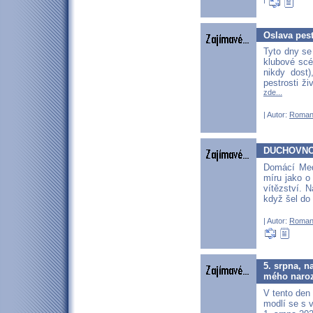
Oslava pest
Tyto dny se 
klubové scé
nikdy dost
pestrosti ži
zde...
| Autor:
Roman
DUCHOVNO
Domácí Medž
míru jako o
vítězství. N
když šel do 
| Autor:
Roman
5. srpna, n
mého naro
V tento den 
modlí se s v