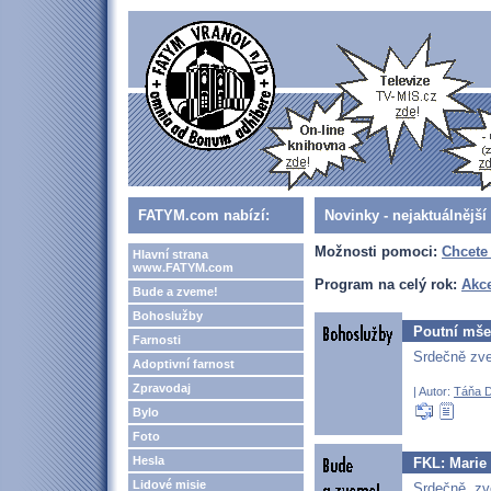
FATYM.com nabízí:
Novinky - nejaktuálnější
Možnosti pomoci:
Chcete
Hlavní strana
www.FATYM.com
Program na celý rok:
Akc
Bude a zveme!
Bohoslužby
Poutní mše 
Farnosti
Srdečně zve
Adoptivní farnost
Zpravodaj
| Autor:
Táňa 
Bylo
Foto
Hesla
FKL: Marie 
Lidové misie
Srdečně zv