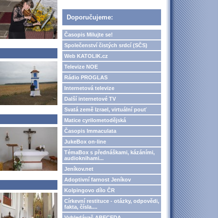
Doporučujeme:
Časopis Milujte se!
Společenství čistých srdcí (SČS)
Web KATOLIK.cz
Televize NOE
Rádio PROGLAS
Internetová televize
Další internetové TV
Svatá země Izrael, virtuální pouť
Matice cyrilometodějská
Časopis Immaculata
JukeBox on-line
TémaBox s přednáškami, kázáními,
audioknihami...
Jeníkov.net
Adoptivní farnost Jeníkov
Kolpingovo dílo ČR
Církevní restituce - otázky, odpovědi,
fakta, čísla....
Vyhledávač ABECEDA