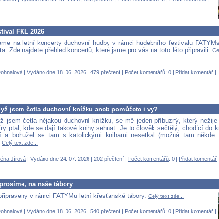
tival FKL 2026
me na letní koncerty duchovní hudby v rámci hudebního festivalu FATYM
éta. Zde najdete přehled koncertů, které jsme pro vás na toto léto připravili.
Ce
Dohnalová
| Vydáno dne 18. 06. 2026 | 479 přečtení |
Počet komentářů
: 0 |
Přidat komentář
|
když jsem četla duchovní knížku aneb pomůžete i vy?
ž jsem četla nějakou duchovní knížku, se mě jeden příbuzný, který nežij
ry ptal, kde se dají takové knihy sehnat. Je to člověk sečtělý, chodící do k
ví a bohužel se tam s katolickými knihami nesetkal (možná tam někde b
.
Celý text zde...
éna Jírová
| Vydáno dne 24. 07. 2026 | 202 přečtení |
Počet komentářů
: 0 |
Přidat komentář
 prosíme, na naše tábory
u připraveny v rámci FATYMu letní křesťanské tábory.
Celý text zde...
Dohnalová
| Vydáno dne 18. 06. 2026 | 540 přečtení |
Počet komentářů
: 0 |
Přidat komentář
|