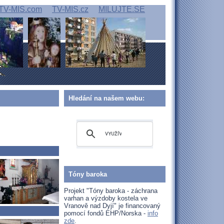
TV-MIS.com
TV-MIS.cz
MILUJTE.SE
Hledání na našem webu:
Tóny baroka
Projekt "Tóny baroka - záchrana
varhan a výzdoby kostela ve
Vranově nad Dyjí" je financovaný
pomocí fondů EHP/Norska -
info
zde
.