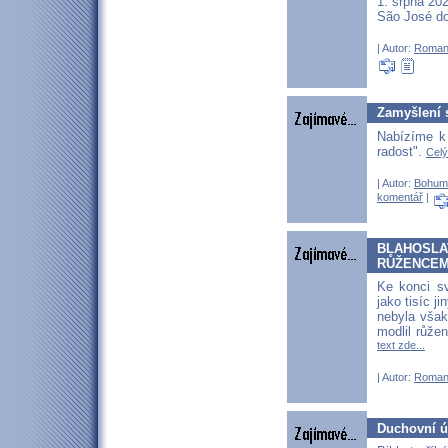
1. srpna 20
São José do
| Autor:
Roman
Zamyšlení s
Nabízíme k
radost".
Celý
| Autor:
Bohum
komentář
|
BLAHOSLA
RŮŽENCE
Ke konci s
jako tisíc j
nebyla však 
modlil růže
text zde...
| Autor:
Roman
Duchovní ú