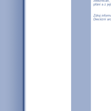
železničáři
přání a z je
Zdroj inform
Diecézní arc