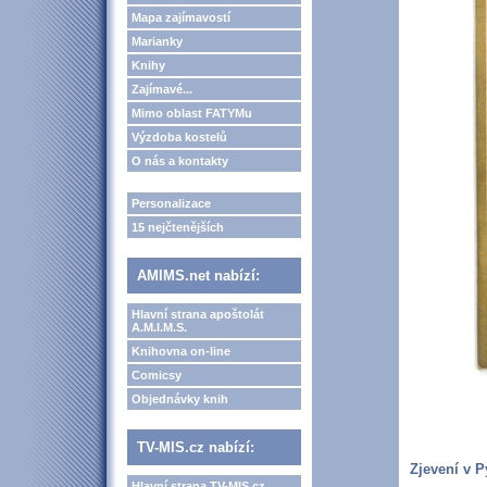
Mapa zajímavostí
Marianky
Knihy
Zajímavé...
Mimo oblast FATYMu
Výzdoba kostelů
O nás a kontakty
Personalizace
15 nejčtenějších
AMIMS.net nabízí:
Hlavní strana apoštolát
A.M.I.M.S.
Knihovna on-line
Comicsy
Objednávky knih
TV-MIS.cz nabízí:
Zjevení v Py
Hlavní strana TV-MIS.cz