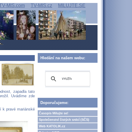
TV-MIS.com
TV-MIS.cz
MILUJTE.SE
Hledání na našem webu:
dnost, zapadla tato
rožil. Uvádíme zde
Doporučujeme:
í k pravé mariánské
Časopis Milujte se!
Společenství čistých srdcí (SČS)
Web KATOLIK.cz