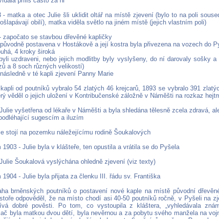
dala příliš často za ni
 - matka a otec Julie šli uklidit oltář na místě zjevení (bylo to na poli souse
ošlapávají obilí), matka viděla světlo na jiném místě (jejich vlastním poli)
 - započato se stavbou dřevěné kapličky
a původně postavena v Hostákově a její kostra byla přivezena na vozech do P
ouhá, 4 kroky široká
í byli uzdraveni, nebo jejich modlitby byly vyslyšeny, do ní darovaly sošky
zů a 8 soch různých velikostí)
 následně v té kapli zjevení Panny Marie
kapli od poutníků vybralo 54 zlatých 46 krejcarů, 1893 se vybralo 391 zlatý
erý věděl o jejich uložení v Kontribučenské záložně v Náměšti na rozkaz hejtm
 Julie vyšetřena od lékaře v Náměšti a byla shledána tělesně zcela zdravá, a
podléhající sugescím a iluzím
ple stojí na pozemku náležejícímu rodině Šoukalových
 1903 - Julie byla v klášteře, ten opustila a vrátila se do Pyšela
 Julie Šoukalová vyslýchána ohledně zjevení (viz texty)
 1904 - Julie byla přijata za členku III. řádu sv. Františka
aha brněnských poutníků o postavení nové kaple na místě původní dřevěné
stoře odpověděl, že na místo chodí asi 40-50 poutníků ročně, v Pyšeli na zj
ívá dobré pověsti. Po tom, co vystoupila z kláštera, „vyhledávala zná
 ač byla matkou dvou dětí, byla nevěrnou a za pobytu svého manžela na voj