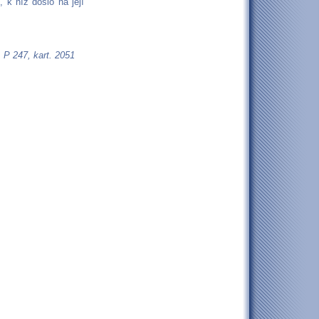
 k níž došlo na její
 P 247, kart. 2051