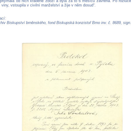
, přijímala od nich kradené zboží a byla za to 6 měsíců zavřena. Po rozluce,
jí viny, vstoupila v civilní manželství a žije v něm dosud“.
ací:
hiv Biskupství brněnského, fond Biskupská konzistoř Brno inv. č. 8689, sign.