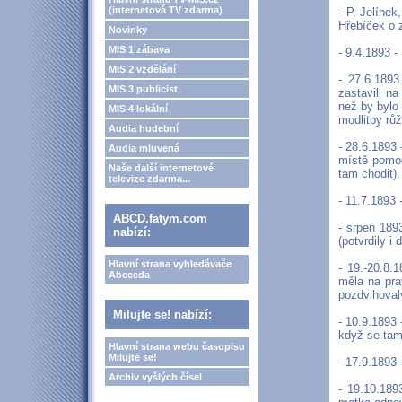
(internetová TV zdarma)
- P. Jelíne
Hřebíček o z
Novinky
MIS 1 zábava
- 9.4.1893 -
MIS 2 vzdělání
- 27.6.1893
MIS 3 publicist.
zastavili na
než by bylo 
MIS 4 lokální
modlitby rů
Audia hudební
- 28.6.1893 
Audia mluvená
místě pomod
Naše další internetové
tam chodit)
televize zdarma...
- 11.7.1893 
ABCD.fatym.com
- srpen 189
nabízí:
(potvrdily i
Hlavní strana vyhledávače
- 19.-20.8.
Abeceda
měla na pra
pozdvihoval
Milujte se! nabízí:
- 10.9.1893 
když se tam
Hlavní strana webu časopisu
Milujte se!
- 17.9.1893 
Archiv vyšlých čísel
- 19.10.189