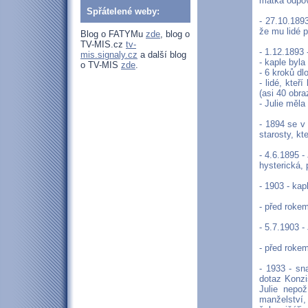
matka odpoví
Spřátelené weby:
- 27.10.1893
že mu lidé p
Blog o FATYMu
zde
, blog o
TV-MIS.cz
tv-
- 1.12.1893
mis.signaly.cz
a další blog
- kaple byl
o TV-MIS
zde
.
- 6 kroků dl
- lidé, kteř
(asi 40 obra
- Julie měla
- 1894 se v 
starosty, kt
- 4.6.1895 -
hysterická, 
- 1903 - ka
- před rokem
- 5.7.1903 -
- před rokem
- 1933 - sn
dotaz Konzi
Julie nepož
manželství,