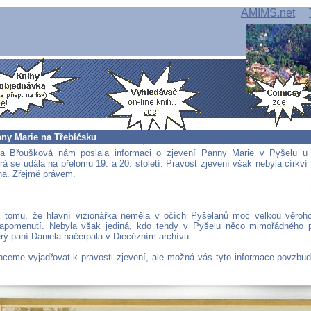
AMIMS.net
nny Marie na Třebíčsku
la Břoušková nám poslala informaci o zjevení Panny Marie v Pyšelu u
rá se udála na přelomu 19. a 20. století. Pravost zjevení však nebyla církví
a. Zřejmě právem.
 tomu, že hlavní vizionářka neměla v očích Pyšelanů moc velkou věroho
zapomenutí. Nebyla však jediná, kdo tehdy v Pyšelu něco mimořádného p
erý paní Daniela načerpala v Diecézním archívu.
ceme vyjadřovat k pravosti zjevení, ale možná vás tyto informace povzbud