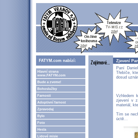
FATYM.com nabízí:
Zjevení Pa
Paní Danie
Hlavní strana
Třebíče, kte
www.FATYM.com
dosud uznán
Bude a zveme!
Bohoslužby
Vzhledem k
Farnosti
zjevení v 
Adoptivní farnost
materiál, kt
Zpravodaj
Tím se nech
Bylo
úctě…
Foto
Hesla
Lidové misie