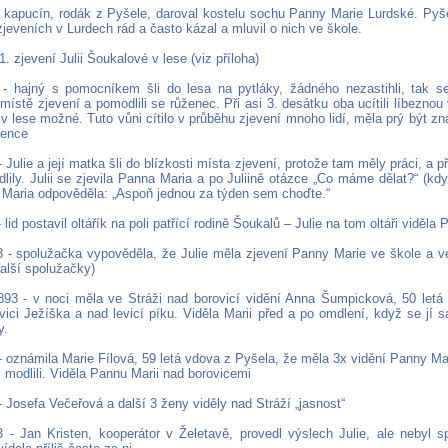
k, kapucín, rodák z Pyšele, daroval kostelu sochu Panny Marie Lurdské. Pyše
jeveních v Lurdech rád a často kázal a mluvil o nich ve škole.
 1. zjevení Julii Šoukalové v lese (viz příloha)
 - hajný s pomocníkem šli do lesa na pytláky, žádného nezastihli, tak s
 místě zjevení a pomodlili se růženec. Při asi 3. desátku oba ucítili líbeznou v
v lese možné. Tuto vůni cítilo v průběhu zjevení mnoho lidí, měla prý být z
žence
- Julie a její matka šli do blízkosti místa zjevení, protože tam měly práci, a při
lily. Julii se zjevila Panna Maria a po Juliině otázce „Co máme dělat?“ (kd
, Maria odpověděla: „Aspoň jednou za týden sem choďte.“
- lid postavil oltářík na poli patřící rodině Šoukalů – Julie na tom oltáři viděla
3 - spolužačka vypověděla, že Julie měla zjevení Panny Marie ve škole a ve
 další spolužačky)
1893 - v noci měla ve Stráži nad borovicí vidění Anna Šumpicková, 50 letá
vici Ježíška a nad levicí píku. Viděla Marii před a po omdlení, když se jí 
y.
- oznámila Marie Fílová, 59 letá vdova z Pyšela, že měla 3x vidění Panny Mar
 modlili. Viděla Pannu Marii nad borovicemi
- Josefa Večeřová a další 3 ženy viděly nad Stráží „jasnost“
3 - Jan Kristen, kooperátor v Želetavě, provedl výslech Julie, ale nebyl sp