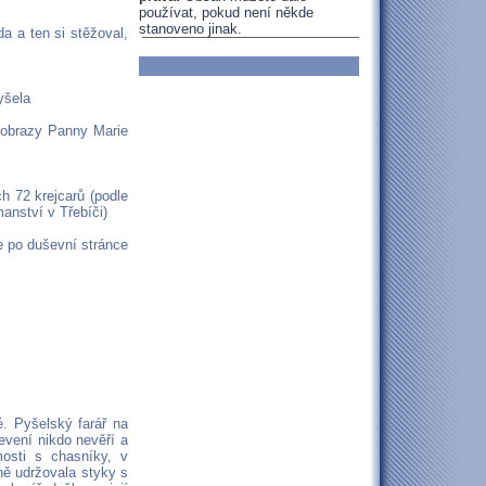
používat, pokud není někde
stanoveno jinak.
da a ten si stěžoval,
yšela
 a obrazy Panny Marie
ch 72 krejcarů (podle
anství v Třebíči)
le po duševní stránce
. Pyšelský farář na
evení nikdo nevěří a
mosti s chasníky, v
ně udržovala styky s