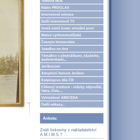
Televize NOE
Rádio PROGLAS
Internetová televize
Další internetové TV
Svatá země Izrael, virtuální pouť
Matice cyrilometodějská
Časopis Immaculata
JukeBox on-line
TémaBox s přednáškami, kázáními,
audioknihami...
Jeníkov.net
Adoptivní farnost Jeníkov
Kolpingovo dílo ČR
Církevní restituce - otázky, odpovědi,
fakta, čísla....
Vyhledávač ABECEDA
Další odkazy...
Anketa:
Znáš tiskoviny z nakladatelství
A.M.I.M.S.?