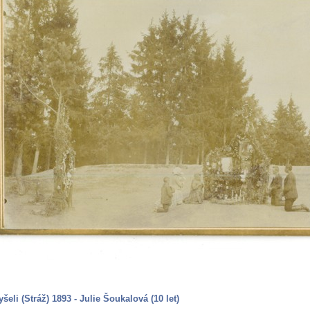
šeli (Stráž) 1893 - Julie Šoukalová (10 let)