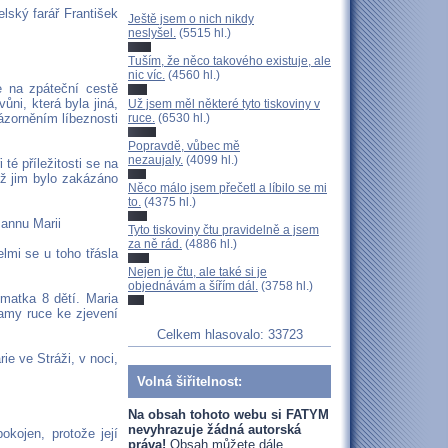
lský farář František
Ještě jsem o nich nikdy
neslyšel.
(5515 hl.)
Tuším, že něco takového existuje, ale
nic víc.
(4560 hl.)
e na zpáteční cestě
ůni, která byla jiná,
Už jsem měl některé tyto tiskoviny v
ruce.
(6530 hl.)
názorněním líbeznosti
Popravdě, vůbec mě
nezaujaly.
(4099 hl.)
 té příležitosti se na
yž jim bylo zakázáno
Něco málo jsem přečetl a líbilo se mi
to.
(4375 hl.)
 Pannu Marii
Tyto tiskoviny čtu pravidelně a jsem
za ně rád.
(4886 hl.)
lmi se u toho třásla
Nejen je čtu, ale také si je
objednávám a šířím dál.
(3758 hl.)
 matka 8 dětí. Maria
samy ruce ke zjevení
Celkem hlasovalo: 33723
ie ve Stráži, v noci,
Volná šiřitelnost:
Na obsah tohoto webu si FATYM
nevyhrazuje žádná autorská
okojen, protože její
práva!
Obsah můžete dále