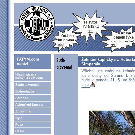
FATYM.com
Žehnání kapličky sv. Huberta
nabízí:
Šimperáku
Všichni jste zváni na žehnán
Hlavní strana
lesní cesty od Šumné k zří
www.FATYM.com
bude v pondělí
21. 5.
od 9:3
Bude a zveme!
zde!
Bohoslužby
Farnosti
Adoptivní farnost
Zpravodaj
Bylo
Foto
Hesla