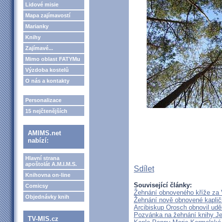
Lidové misie
Mapa zajímavostí
Marianky
Knihy
Zajímavé...
Mimo oblast FATYMu
Výzdoba kostelů
O nás a kontakty
Personalizace
15 nejčtenějších
AMIMS.net
nabízí:
Hlavní strana
apoštolát A.M.I.M.S.
Sdílet
Knihovna on-line
Související články:
Comicsy
Žehnání obnoveného kříže za
Objednávky knih
Žehnání nově obnovené kaplič
Arcibiskup Orosch obnovil udě
Pozvánka na žehnání knihy Je
TV-MIS.cz