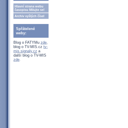
Hlavní strana webu
časopisu Milujte se!
Archiv vyšlých čísel
Spřátelené
weby:
Blog o FATYMu
zde
,
blog o TV-MIS.cz
tv-
mis.signaly.cz
a
další blog o TV-MIS
zde
.