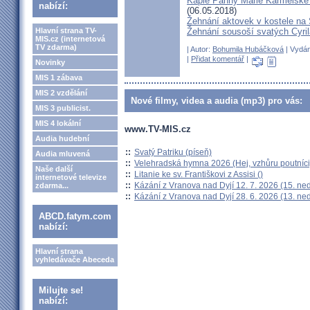
Kaple Panny Marie Karmelské 
nabízí:
(06.05.2018)
Žehnání aktovek v kostele n
Hlavní strana TV-
Žehnání sousoší svatých Cyril
MIS.cz (internetová
TV zdarma)
| Autor:
Bohumila Hubáčková
| Vydán
|
Přidat komentář
|
Novinky
MIS 1 zábava
MIS 2 vzdělání
Nové filmy, videa a audia (mp3) pro vás:
MIS 3 publicist.
MIS 4 lokální
www.TV-MIS.cz
Audia hudební
::
Svatý Patriku (píseň)
Audia mluvená
::
Velehradská hymna 2026 (Hej, vzhůru poutníci
Naše další
::
Litanie ke sv. Františkovi z Assisi ()
internetové televize
::
Kázání z Vranova nad Dyjí 12. 7. 2026 (15. ne
zdarma...
::
Kázání z Vranova nad Dyjí 28. 6. 2026 (13. ne
ABCD.fatym.com
nabízí:
Hlavní strana
vyhledávače Abeceda
Milujte se!
nabízí: