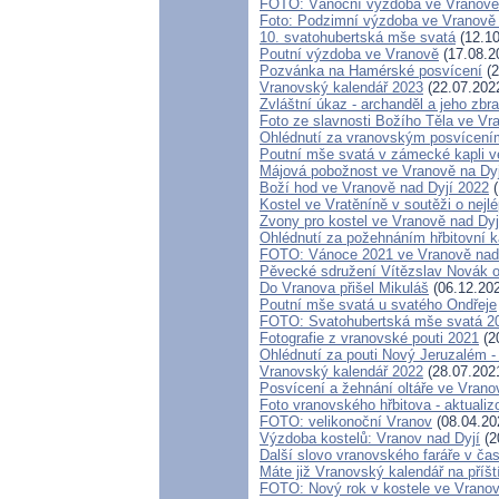
FOTO: Vánoční výzdoba ve Vranově 
Foto: Podzimní výzdoba ve Vranov
10. svatohubertská mše svatá
(12.10
Poutní výzdoba ve Vranově
(17.08.2
Pozvánka na Hamérské posvícení
(2
Vranovský kalendář 2023
(22.07.202
Zvláštní úkaz - archanděl a jeho zbr
Foto ze slavnosti Božího Těla ve Vr
Ohlédnutí za vranovským posvícení
Poutní mše svatá v zámecké kapli v
Májová pobožnost ve Vranově na Dyj
Boží hod ve Vranově nad Dyjí 2022
(
Kostel ve Vratěníně v soutěži o ne
Zvony pro kostel ve Vranově nad Dyj
Ohlédnutí za požehnáním hřbitovní k
FOTO: Vánoce 2021 ve Vranově nad
Pěvecké sdružení Vítězslav Novák 
Do Vranova přišel Mikuláš
(06.12.20
Poutní mše svatá u svatého Ondřeje
FOTO: Svatohubertská mše svatá 2
Fotografie z vranovské pouti 2021
(2
Ohlédnutí za pouti Nový Jeruzalém -
Vranovský kalendář 2022
(28.07.202
Posvícení a žehnání oltáře ve Vrano
Foto vranovského hřbitova - aktualiz
FOTO: velikonoční Vranov
(08.04.20
Výzdoba kostelů: Vranov nad Dyjí
(2
Další slovo vranovského faráře v ča
Máte již Vranovský kalendář na příšt
FOTO: Nový rok v kostele ve Vranov