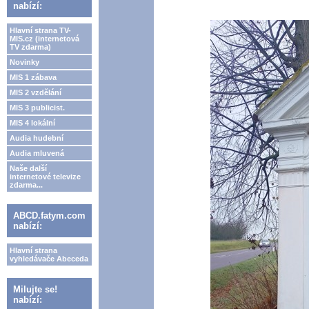
nabízí:
Hlavní strana TV-
MIS.cz (internetová
TV zdarma)
Novinky
MIS 1 zábava
MIS 2 vzdělání
MIS 3 publicist.
MIS 4 lokální
Audia hudební
Audia mluvená
Naše další
internetové televize
zdarma...
ABCD.fatym.com
nabízí:
Hlavní strana
vyhledávače Abeceda
Milujte se!
nabízí: