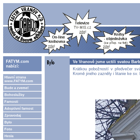
FATYM.com
Ve Vranově jsme uctili svatou Bar
nabízí:
Krátkou pobožností v předvečer svát
Kromě jiného zazněly i litanie ke sv.
Hlavní strana
www.FATYM.com
Bude a zveme!
Bohoslužby
Farnosti
Adoptivní farnost
Zpravodaj
Bylo
Foto
Hesla