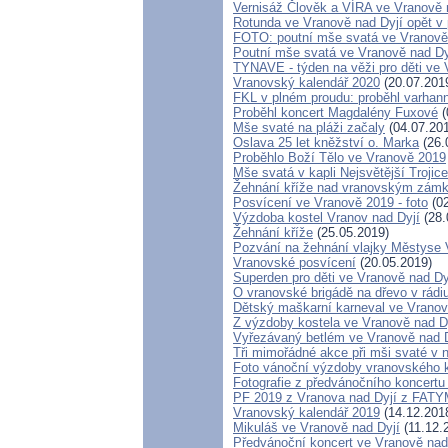
Vernisáž Člověk a VÍRA ve Vranově 
Rotunda ve Vranově nad Dyjí opět v 
FOTO: poutní mše svatá ve Vranově
Poutní mše svatá ve Vranově nad Dy
TYNAVE - týden na věži pro děti ve 
Vranovský kalendář 2020
(20.07.201
FKL v plném proudu: proběhl varhann
Proběhl koncert Magdalény Fuxové
(
Mše svaté na pláži začaly
(04.07.20
Oslava 25 let kněžství o. Marka
(26.
Proběhlo Boží Tělo ve Vranově 2019
Mše svatá v kapli Nejsvětější Troji
Žehnání kříže nad vranovským zámk
Posvícení ve Vranově 2019 - foto
(02
Výzdoba kostel Vranov nad Dyjí
(28.
Žehnání kříže
(25.05.2019)
Pozvání na žehnání vlajky Městyse 
Vranovské posvícení
(20.05.2019)
Superden pro děti ve Vranově nad Dy
O vranovské brigádě na dřevo v rádi
Dětský maškarní karneval ve Vranově
Z výzdoby kostela ve Vranově nad Dy
Vyřezávaný betlém ve Vranově nad 
Tři mimořádné akce při mši svaté v n
Foto vánoční výzdoby vranovského 
Fotografie z předvánočního koncertu
PF 2019 z Vranova nad Dyjí z FAT
Vranovský kalendář 2019
(14.12.201
Mikuláš ve Vranově nad Dyjí
(11.12.
Předvánoční koncert ve Vranově nad