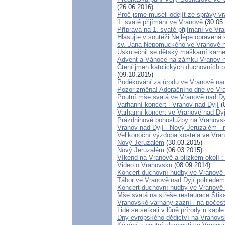
(26.06.2016)
Proč jsme museli odejít ze správy 
1. svaté přijímání ve Vranově
(30.05
Příprava na 1. svaté přijímání ve Vr
Hlasujte v soutěži Nejlépe opravená
sv. Jana Nepomuckého ve Vranově 
Uskutečnil se dětský maškarní karn
Advent a Vánoce na zámku Vranov n
Čtení jmen katolických duchovních p
(09.10.2015)
Poděkování za úrodu ve Vranově nad
Pozor změna! Adoračního dne ve Vra
Poutní mše svatá ve Vranově nad Dy
Varhanní koncert - Vranov nad Dyjí
(
Varhanní koncert ve Vranově nad Dyj
Prázdninové bohoslužby na Vranovs
Vranov nad Dyjí - Nový Jeruzalém -
Velikonoční výzdoba kostela ve Vran
Nový Jeruzalém
(30.03.2015)
Nový Jeruzalém
(06.03.2015)
Víkend na Vranově a blízkém okolí :-
Video o Vranovsku
(08.09.2014)
Koncert duchovní hudby ve Vranově 
Tábor ve Vranově nad Dyjí pohlede
Koncert duchovní hudby ve Vranově 
Mše svatá na střeše restaurace Štik
Vranovské varhany zazní i na počes
Lidé se setkali v lůně přírody u kap
Dny evropského dědictví na Vranov