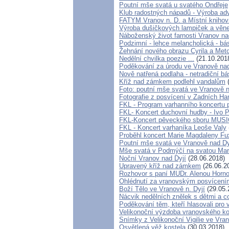
Poutní mše svatá u svatého Ondřeje
Klub radostných nápadů - Výroba ad
FATYM Vranov n. D. a Místní knihov
Výroba dušičkových lampiček a věne
Náboženský život farnosti Vranov nad
Podzimní - lehce melancholická - bá
Žehnání nového obrazu Cyrila a Met
Nedělní chvilka poezie ...
(21.10.201
Poděkování za úrodu ve Vranově nad
Nově natřená podlaha - netradiční b
Kříž nad zámkem podlehl vandalům
(
Foto: poutní mše svatá ve Vranově n
Fotografie z posvícení v Zadních H
FKL - Program varhanního koncertu 
FKL- Koncert duchovní hudby - Ivo P
FKL-Koncert pěveckého sboru MUS
FKL - Koncert varhaníka Leoše Valy
Proběhl koncert Marie Magdaleny Fux
Poutní mše svatá ve Vranově nad Dy
Mše svatá v Podmýčí na svatou Mar
Noční Vranov nad Dyjí
(28.06.2018)
Upravený kříž nad zámkem
(26.06.2
Rozhovor s paní MUDr. Alenou Horn
Ohlédnutí za vranovským posvícení
Boží Tělo ve Vranově n. Dyjí
(29.05.
Nácvik nedělních znělek s dětmi a co
Poděkování těm, kteří hlasovali pro 
Velikonoční výzdoba vranovského ko
Snímky z Velikonoční Vigilie ve Vra
Osvětlená věž kostela
(30.03.2018)