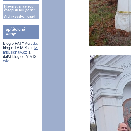
Hlavní strana webu
časopisu Milujte se!
Archiv vyšlých čísel
Spřátelené
weby:
Blog o FATYMu
zde
,
blog o TV-MIS.cz
tv-
mis.signaly.cz
a
další blog o TV-MIS
zde
.