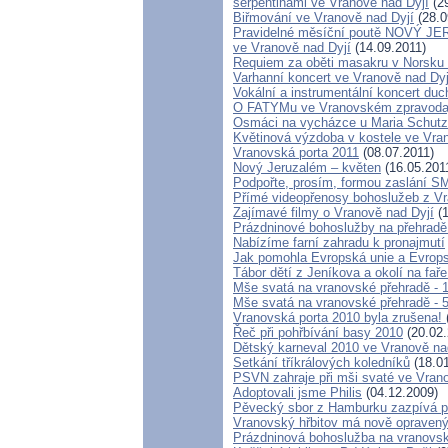
serpentinami ve Vranově nad Dyjí
(29
Biřmování ve Vranově nad Dyjí
(28.0
Pravidelné měsíční poutě NOVÝ 
ve Vranově nad Dyjí
(14.09.2011)
Requiem za oběti masakru v Norsku 
Varhanní koncert ve Vranově nad Dyj
Vokální a instrumentální koncert du
O FATYMu ve Vranovském zpravoda
Osmáci na vycházce u Maria Schutz
Květinová výzdoba v kostele ve Vra
Vranovská porta 2011
(08.07.2011)
Nový Jeruzalém – květen
(16.05.201
Podpořte, prosím, formou zaslání S
Přímé videopřenosy bohoslužeb z V
Zajímavé filmy o Vranově nad Dyjí
(1
Prázdninové bohoslužby na přehradě
Nabízíme farní zahradu k pronajmutí
Jak pomohla Evropská unie a Evrops
Tábor dětí z Jeníkova a okolí na fař
Mše svatá na vranovské přehradě - 1
Mše svatá na vranovské přehradě - 5
Vranovská porta 2010 byla zrušena!
Řeč při pohřbívání basy 2010
(20.02.
Dětský karneval 2010 ve Vranově na
Setkání tříkrálových koledníků
(18.01
PSVN zahraje při mši svaté ve Vran
Adoptovali jsme Philis
(04.12.2009)
Pěvecký sbor z Hamburku zazpívá př
Vranovský hřbitov má nově opravený
Prázdninová bohoslužba na vranovsk