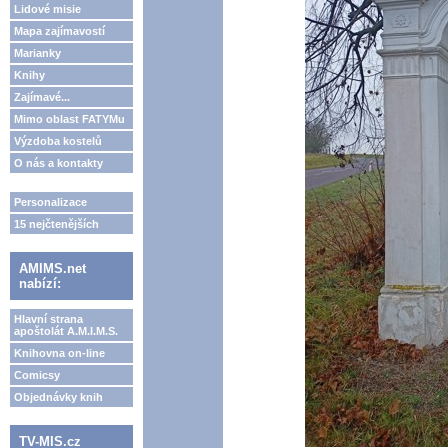
Lidové misie
Mapa zajímavostí
Marianky
Knihy
Zajímavé...
Mimo oblast FATYMu
Výzdoba kostelů
O nás a kontakty
Personalizace
15 nejčtenějších
AMIMS.net
nabízí:
Hlavní strana
apoštolát A.M.I.M.S.
Knihovna on-line
Comicsy
Objednávky knih
TV-MIS.cz