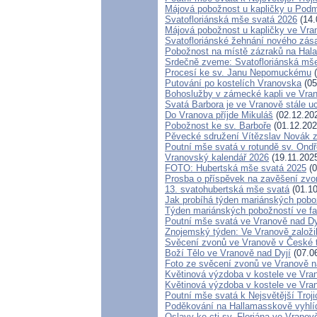
Májová pobožnost u kapličky u Pod
Svatofloriánská mše svatá 2026
(14.
Májová pobožnost u kapličky ve Vra
Svatofloriánské žehnání nového zás
Pobožnost na místě zázraků na Hal
Srdečně zveme: Svatofloriánská mš
Procesí ke sv. Janu Nepomuckému
(
Putování po kostelích Vranovska
(05
Bohoslužby v zámecké kapli ve Vran
Svatá Barbora je ve Vranově stále u
Do Vranova příjde Mikuláš
(02.12.20
Pobožnost ke sv. Barboře
(01.12.202
Pěvecké sdružení Vítězslav Nová
Poutní mše svatá v rotundě sv. Ond
Vranovský kalendář 2026
(19.11.202
FOTO: Hubertská mše svatá 2025
(0
Prosba o příspěvek na zavěšení zvo
13. svatohubertská mše svatá
(01.10
Jak probíhá týden mariánských pobož
Týden mariánských pobožností ve far
Poutní mše svatá ve Vranově nad Dy
Znojemský týden: Ve Vranově založil
Svěcení zvonů ve Vranově v České t
Boží Tělo ve Vranově nad Dyjí
(07.0
Foto ze svěcení zvonů ve Vranově n
Květinová výzdoba v kostele ve Vra
Květinová výzdoba v kostele ve Vra
Poutní mše svatá k Nejsvětější Troj
Poděkování na Hallamasskově vyhlí
Oslavy ke cti sv. Floriána ve Vranov