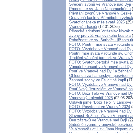
Svěcení zvonů ve Vranově nad Dyjí
Procesí ke sv. Janu Nepomuckému
(
Přivítání zvonů ve Vranově v České t
Opravená kaple v Příměticích vyhrál
Svatofloriánská mše svatá 2025
(25.
Vranovští hasiči
(12.01.2025)
Pěvecké sdružení Vítězslav Novák 
Zvony pro věž vranovského kostela
(
Pobožnost ke sv. Barboře - již toto ú
FOTO: Poutní mše svatá v rotundě s
FOTO: Výzdoba ve Vranově nad Dyj
Poutní mše svatá v rotundě sv. Ondř
Tradiční vánoční jarmark ve Vranově
FOTO: Svatohubertská mše svatá 2
Vánoční koncert ve Vranově nad Dyj
Pouť ve Vranově nad Dyjí a žehnání
Ohlédnutí za hamérským posvícení
Žehnání sochy ve Felicitině kapli
(17
FOTO: Výzdoba ve Vranově nad Dyj
Pouť Nový Jeruzalém ve Vranově nad
FOTO: Boží Tělo ve Vranově nad Dy
Vranovský kalendář 2025
(02.06.202
Oslavili jsme "Boží Tělo" v Lančově
FOTO: Posvícení ve Vranově 2024
(
FOTO: Výzdoba ve Vranově nad Dyj
Slavnost Božího Těla ve Vranově na
Den zázraků ve Vranově nad Dyjí
(22
Srdečně zveme: vranovské posvícen
Ve Vranově uctili sv. Jana Nepomuc