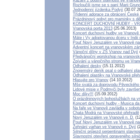
Kázání z poutní slavnosti ve Vranově
Rozloučili jsme se s paní Marii Gru
Jednodenní jízdenka Podyjí
(30.07.2
Třídenní adorace za obrácení České 
Prázdninový pobyt pro maminky s dě
KONCERT DUCHOVNÍ HUDBY - VR
Vranovská porta 2013
(25.06.2013)
Koncert duchovní hudby ve Vranově n
Máte i Vy adoptovanou dceru v Indii 
Pouť Nový Jeruzalém ve Vranově na
Adventní koncert na vranovském z
Vánoční dílny v ZŠ Vranov nad Dyjí
Předvánoční worskshop na vranovs
Zpívání u vánočního stromu ve Vran
Odhalení desky
(15.11.2012)
Znojemský deník psal o odhalení pla
Odhalení plastiky na Vranovské přeh
Hlasujte pro Vranov
(14.10.2012)
Mše svatá za doprovodu Pěveckého 
Lidové misie v Podmyči byly završen
Moc díky!!!
(15.09.2012)
O prázdninových bohoslužbách na vr
Koncert duchovní hudby - Musica da
Na faře ve Vranově zavládla v sobo
Chata Modrá na Vranovské přehradě
Nový Jeruzalém ve Vranově n. D.
(12
Pouť Nový Jeruzalém ve Vranově na
Žehnání varhan ve Vranově n. Dyjí
(2
Silniční průjezd serpentinami slavno
Slavnostní otevření opraveného silni