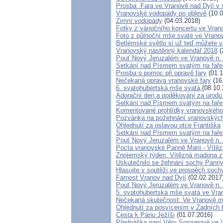
Prosba: Fara ve Vranově nad Dyjí v
Vranovské vodopády po oblevě
(10.0
Zimní vodopády
(04.03.2018)
Fotky z vánočního koncertu ve Vran
Foto z půlnoční mše svaté ve Vrano
Betlémské světlo si už teď můžete v
Vranovský nástěnný kalendář 2018
(
Pouť Nový Jeruzalém ve Vranově n.
Setkání nad Písmem svatým na faře
Prosba o pomoc při opravě fary
(01.1
Nečekaná oprava vranovské fary
(16
6. svatohubertská mše svatá
(08.10.
Adorační den a poděkování za úrodu
Setkání nad Písmem svatým na faře
Komentované prohlídky vranovského
Pozvánka na požehnání vranovských
Ohlednutí za oslavou otce Františka
Setkání nad Písmem svatým na faře
Pouť Nový Jeruzalém ve Vranově n. D
Pocta vranovské Panně Marii - Vítě
Znojemský týden: Vítězná madona z
Uskutečnilo se žehnání sochy Panny
Hlasujte v soutěži ve prospěch soc
Farnost Vranov nad Dyjí
(02.02.2017
Pouť Nový Jeruzalém ve Vranově n. 
5. svatohubertská mše svatá ve Vran
Nečekaná skutečnost: Ve Vranově má
Ohlédnutí za posvícením v Zadních
Cesta k Pánu Ježíši
(01.07.2016)
Přednáška paní Věry Sosnarové ve Vr