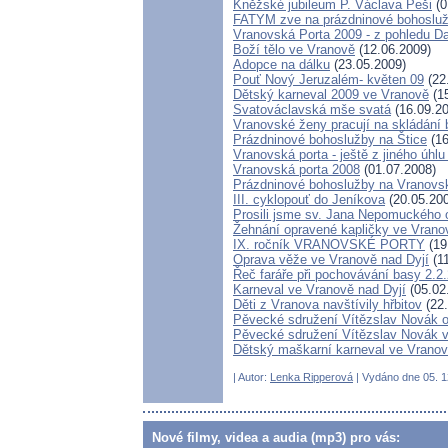
Kněžské jubileum P. Václava Peši
(0
FATYM zve na prázdninové bohosluž
Vranovská Porta 2009 - z pohledu D
Boží tělo ve Vranově
(12.06.2009)
Adopce na dálku
(23.05.2009)
Pouť Nový Jeruzalém- květen 09
(22
Dětský karneval 2009 ve Vranově
(15
Svatováclavská mše svatá
(16.09.20
Vranovské ženy pracují na skládání 
Prázdninové bohoslužby na Štice
(16
Vranovská porta - ještě z jiného úhlu
Vranovská porta 2008
(01.07.2008)
Prázdninové bohoslužby na Vranovsk
III. cyklopouť do Jeníkova
(20.05.20
Prosili jsme sv. Jana Nepomuckého 
Žehnání opravené kapličky ve Vrano
IX. ročník VRANOVSKÉ PORTY
(19
Oprava věže ve Vranově nad Dyjí
(11
Řeč faráře při pochovávání basy 2.2
Karneval ve Vranově nad Dyjí
(05.02
Děti z Vranova navštívily hřbitov
(22.
Pěvecké sdružení Vítězslav Novák 
Pěvecké sdružení Vítězslav Novák v
Dětský maškarní karneval ve Vranov
| Autor:
Lenka Ripperová
| Vydáno dne 05. 12
Nové filmy, videa a audia (mp3) pro vás: