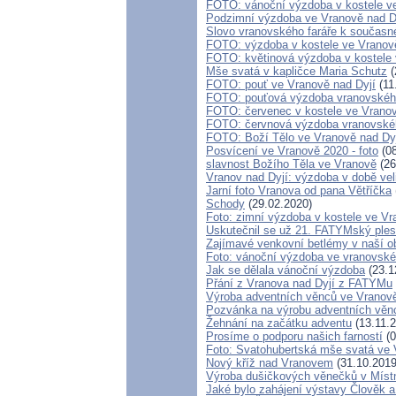
FOTO: vánoční výzdoba v kostele ve
Podzimní výzdoba ve Vranově nad D
Slovo vranovského faráře k součas
FOTO: výzdoba v kostele ve Vranov
FOTO: květinová výzdoba v kostele 
Mše svatá v kapličce Maria Schutz
(
FOTO: pouť ve Vranově nad Dyjí
(11
FOTO: pouťová výzdoba vranovskéh
FOTO: červenec v kostele ve Vrano
FOTO: červnová výzdoba vranovské
FOTO: Boží Tělo ve Vranově nad Dy
Posvícení ve Vranově 2020 - foto
(08
slavnost Božího Těla ve Vranově
(26
Vranov nad Dyjí: výzdoba v době ve
Jarní foto Vranova od pana Větříčka
Schody
(29.02.2020)
Foto: zimní výzdoba v kostele ve Vr
Uskutečnil se už 21. FATYMský ples
Zajímavé venkovní betlémy v naší ob
Foto: vánoční výzdoba ve vranovské
Jak se dělala vánoční výzdoba
(23.1
Přání z Vranova nad Dyjí z FATYMu
Výroba adventních věnců ve Vranově
Pozvánka na výrobu adventních věnc
Žehnání na začátku adventu
(13.11.2
Prosíme o podporu našich farností
(0
Foto: Svatohubertská mše svatá ve 
Nový kříž nad Vranovem
(31.10.2019
Výroba dušičkových věnečků v Místn
Jaké bylo zahájení výstavy Člověk 