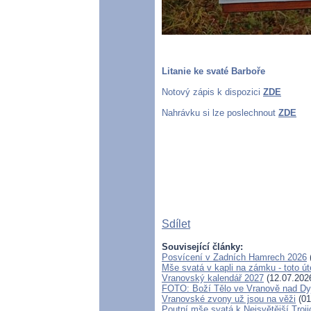
Litanie ke svaté Barboře
Notový zápis k dispozici
ZDE
Nahrávku si lze poslechnout
ZDE
Sdílet
Související články:
Posvícení v Zadních Hamrech 2026
Mše svatá v kapli na zámku - toto úte
Vranovský kalendář 2027
(12.07.202
FOTO: Boží Tělo ve Vranově nad Dy
Vranovské zvony už jsou na věži
(01
Poutní mše svatá k Nejsvětější Troj