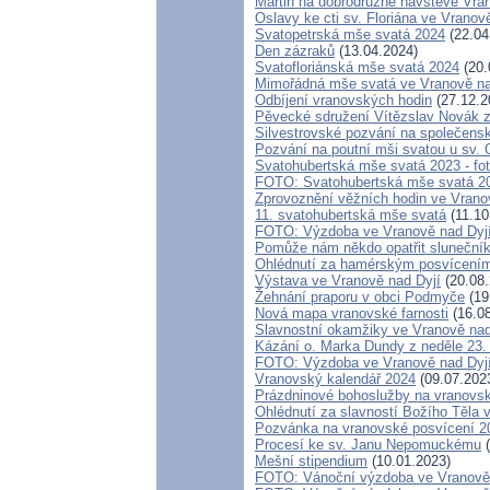
Martin na dobrodružné návštěvě Vra
Oslavy ke cti sv. Floriána ve Vranov
Svatopetrská mše svatá 2024
(22.04
Den zázraků
(13.04.2024)
Svatofloriánská mše svatá 2024
(20.
Mimořádná mše svatá ve Vranově na
Odbíjení vranovských hodin
(27.12.2
Pěvecké sdružení Vítězslav Novák z
Silvestrovské pozvání na společens
Pozvání na poutní mši svatou u sv. 
Svatohubertská mše svatá 2023 - fo
FOTO: Svatohubertská mše svatá 2
Zprovoznění věžních hodin ve Vrano
11. svatohubertská mše svatá
(11.10
FOTO: Výzdoba ve Vranově nad Dyj
Pomůže nám někdo opatřit sluneční
Ohlédnutí za hamérským posvícení
Výstava ve Vranově nad Dyjí
(20.08.
Žehnání praporu v obci Podmyče
(19
Nová mapa vranovské farnosti
(16.08
Slavnostní okamžiky ve Vranově nad
Kázání o. Marka Dundy z neděle 23.
FOTO: Výzdoba ve Vranově nad Dyj
Vranovský kalendář 2024
(09.07.202
Prázdninové bohoslužby na vranovs
Ohlédnutí za slavností Božího Těla 
Pozvánka na vranovské posvícení 2
Procesí ke sv. Janu Nepomuckému
(
Mešní stipendium
(10.01.2023)
FOTO: Vánoční výzdoba ve Vranově n