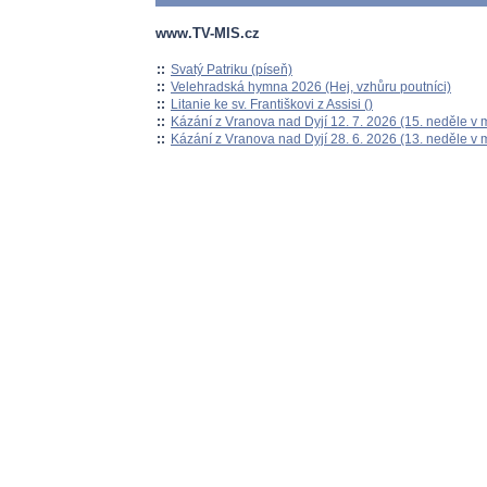
www.TV-MIS.cz
::
Svatý Patriku (píseň)
::
Velehradská hymna 2026 (Hej, vzhůru poutníci)
::
Litanie ke sv. Františkovi z Assisi ()
::
Kázání z Vranova nad Dyjí 12. 7. 2026 (15. neděle v 
::
Kázání z Vranova nad Dyjí 28. 6. 2026 (13. neděle v 