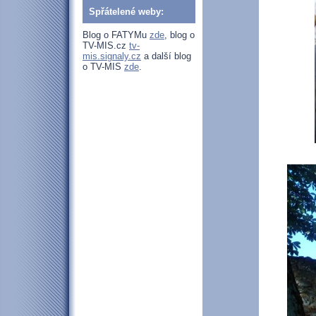
Spřátelené weby:
Blog o FATYMu
zde
, blog o
TV-MIS.cz
tv-
mis.signaly.cz
a další blog
o TV-MIS
zde
.