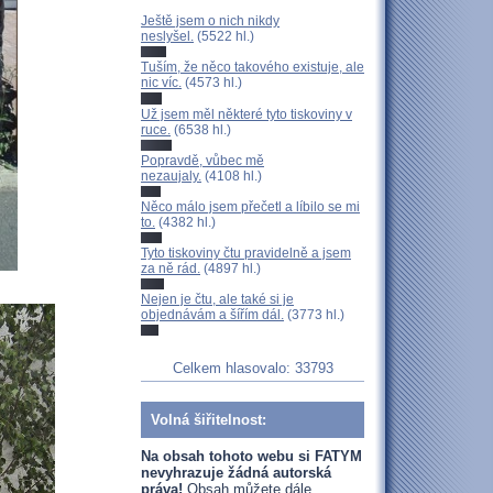
Ještě jsem o nich nikdy
neslyšel.
(5522 hl.)
Tuším, že něco takového existuje, ale
nic víc.
(4573 hl.)
Už jsem měl některé tyto tiskoviny v
ruce.
(6538 hl.)
Popravdě, vůbec mě
nezaujaly.
(4108 hl.)
Něco málo jsem přečetl a líbilo se mi
to.
(4382 hl.)
Tyto tiskoviny čtu pravidelně a jsem
za ně rád.
(4897 hl.)
Nejen je čtu, ale také si je
objednávám a šířím dál.
(3773 hl.)
Celkem hlasovalo: 33793
Volná šiřitelnost:
Na obsah tohoto webu si FATYM
nevyhrazuje žádná autorská
práva!
Obsah můžete dále