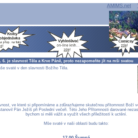
AMIMS.net
4. 6. je slavnost Těla a Krve Páně, proto nezapomeňte jít na mši svatou
e svaté v den slavnosti Božího Těla.
vnost, ve které si připomínáme a zdůrazňujeme skutečnou přítomnost Boží ve
stanovil Pán Ježíš při Poslední večeři. Této Jeho Přítomnosti darované neza
bychom si měli vážit a využít všech příležitostí k uctění.
Mše svaté v naši oblasti budu takto:
17,00 Šumná