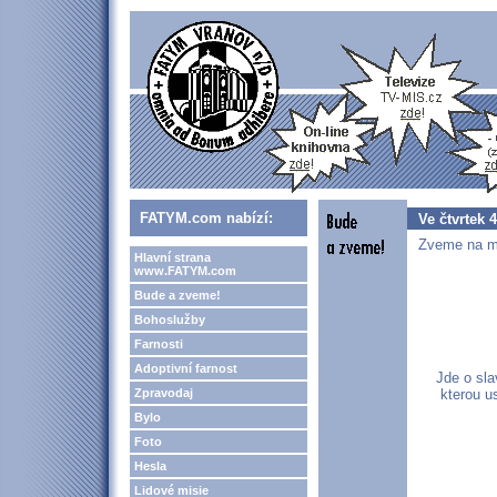
FATYM.com nabízí:
Ve čtvrtek 
Zveme na mš
Hlavní strana
www.FATYM.com
Bude a zveme!
Bohoslužby
Farnosti
Adoptivní farnost
Jde o sla
Zpravodaj
kterou u
Bylo
Foto
Hesla
Lidové misie