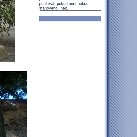
používat, pokud není někde
stanoveno jinak.