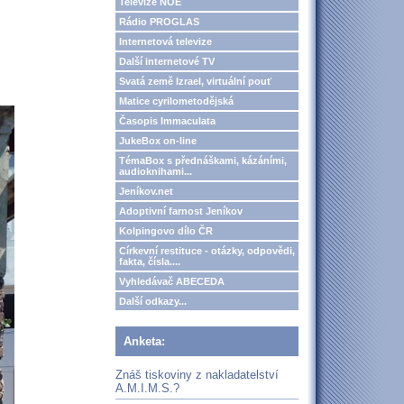
Televize NOE
Rádio PROGLAS
Internetová televize
Další internetové TV
Svatá země Izrael, virtuální pouť
Matice cyrilometodějská
Časopis Immaculata
JukeBox on-line
TémaBox s přednáškami, kázáními,
audioknihami...
Jeníkov.net
Adoptivní farnost Jeníkov
Kolpingovo dílo ČR
Církevní restituce - otázky, odpovědi,
fakta, čísla....
Vyhledávač ABECEDA
Další odkazy...
Anketa:
Znáš tiskoviny z nakladatelství
A.M.I.M.S.?