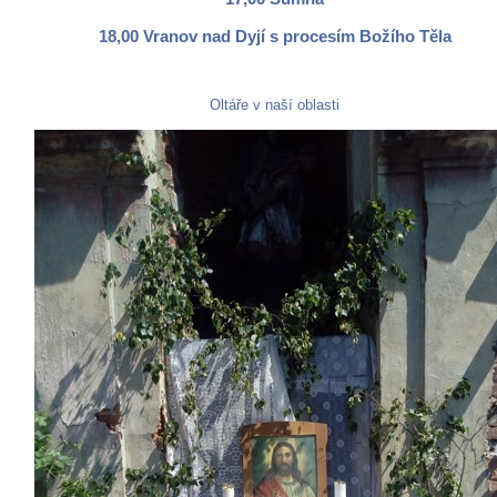
18,00 Vranov nad Dyjí s procesím Božího Těla
Oltáře v naší oblasti