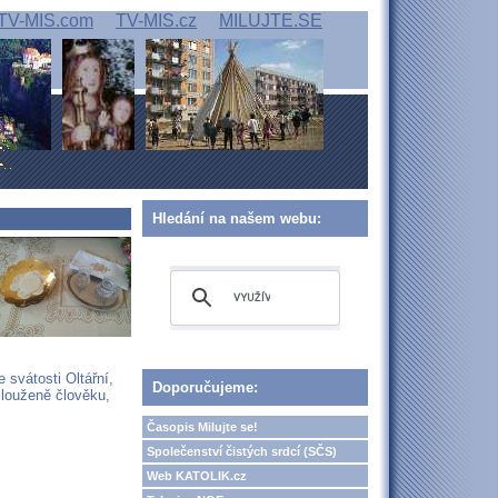
TV-MIS.com
TV-MIS.cz
MILUJTE.SE
Hledání na našem webu:
 svátosti Oltářní,
Doporučujeme:
slouženě člověku,
Časopis Milujte se!
Společenství čistých srdcí (SČS)
Web KATOLIK.cz