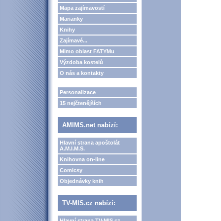
Mapa zajímavostí
Marianky
Knihy
Zajímavé...
Mimo oblast FATYMu
Výzdoba kostelů
O nás a kontakty
Personalizace
15 nejčtenějších
AMIMS.net nabízí:
Hlavní strana apoštolát
A.M.I.M.S.
Knihovna on-line
Comicsy
Objednávky knih
TV-MIS.cz nabízí:
Hlavní strana TV-MIS.cz