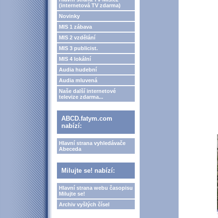
(internetová TV zdarma)
Novinky
MIS 1 zábava
MIS 2 vzdělání
MIS 3 publicist.
MIS 4 lokální
Audia hudební
Audia mluvená
Naše další internetové
televize zdarma...
ABCD.fatym.com
nabízí:
Hlavní strana vyhledávače
Abeceda
Milujte se! nabízí:
Hlavní strana webu časopisu
Milujte se!
Archiv vyšlých čísel