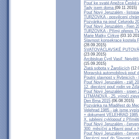
Pouť ke svaté Anežce České 
Tady jsem doma
(09.11.2015)
Pouť Nový Jeruzalém - listop
TURZOVKA - posvěcení chrám
Pozvánka na pouť Celurodu 2
Pouť Nový Jeruzalém - říjen 2
TURZOVKA - Přímý přenos TV
Marie Matky Církve
(03.10.201
Slavnost konsekrace kostela 
(28.09.2015)
SVATOVÁCLAVSKÉ PUTOVÁN
(23.09.2015)
Arcibiskup Cyril Vasiľ: Největš
(15.09.2015)
Zlatá sobota v Žarošicích
(12.
Moravská automobilová pouť 
Poutní slavnost v Rybnicích -
Pouť Nový Jeruzalém - září 2
12. diecézní pouť rodin ve Ž
Pouť Nový Jeruzalém - srpen 
LITMANOVÁ - 25. výročí zjeve
Den Brna 2015
(06.08.2015)
Pozvánka na Mladifest do Medž
Velehrad 1985 - jak jsme vypís
+ dokument VELEHRAD 1985 (P
X. jubilejní cyklopouť z Přímě
Pouť Nový Jeruzalém - červe
300. měsíční a Hlavní pouť 
Pouť Nový Jeruzalém - červen
Diecézní pouť do Slavonic v 