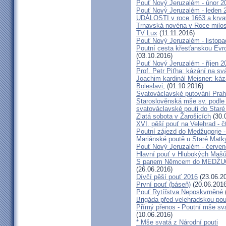
Pouť Nový Jeruzalém - únor 2
Pouť Nový Jeruzalém - leden 
UDÁLOSTI v roce 1663 a krva
Trnavská novéna v Roce milosr
TV Lux
(11.11.2016)
Pouť Nový Jeruzalém - listop
Poutní cesta křesťanskou Evro
(03.10.2016)
Pouť Nový Jeruzalém - říjen 2
Prof. Petr Piťha: kázání na s
Joachim kardinál Meisner: káz
Boleslavi,
(01.10.2016)
Svatováclavské putování Praho
Staroslověnská mše sv. podle t
svatováclavské pouti do Staré
Zlatá sobota v Žarošicích
(30.
XVI. pěší pouť na Velehrad - č
Poutní zájezd do Medžugorje -
Mariánské poutě u Staré Matk
Pouť Nový Jeruzalém - červe
Hlavní pouť v Hlubokých Maš
S panem Němcem do MEDŽUG
(26.06.2016)
Dívčí pěší pouť 2016
(23.06.2
První pouť (báseň)
(20.06.2016
Pouť Rytířstva Neposkvrněné
Brigáda před velehradskou pou
Přímý přenos - Poutní mše sva
(10.06.2016)
* Mše svatá z Národní pouti