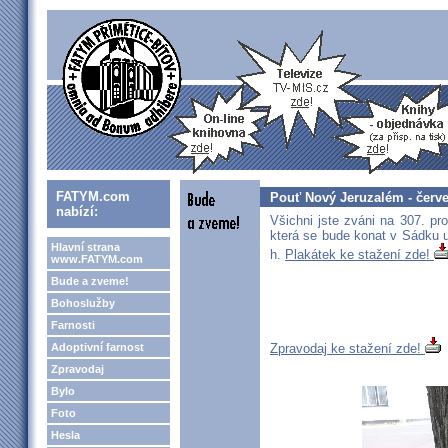
FATYM.com
Pouť Nový Jeruzalém - červ
nabízí:
Všichni jste zváni na 307. p
která se bude konat v Sádku 
Hlavní strana
h.
Plakátek ke stažení zde!
www.FATYM.com
Bude a zveme!
Bohoslužby
Farnosti
Adoptivní farnost
Zpravodaj ke stažení zde!
Zpravodaj
Bylo
Foto
Hesla