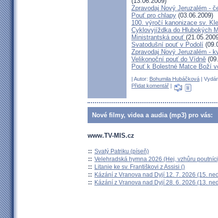
(13.06.2009)
Zpravodaj Nový Jeruzalém - č
Pouť pro chlapy
(03.06.2009)
100. výročí kanonizace sv. K
Cyklovyjíždka do Hlubokých 
Ministrantská pouť
(21.05.2009
Svatodušní pouť v Podolí
(09.
Zpravodaj Nový Jeruzalém - k
Velikonoční pouť do Vídně
(09
Pouť k Bolestné Matce Boží v
| Autor:
Bohumila Hubáčková
| Vydán
Přidat komentář
|
Nové filmy, videa a audia (mp3) pro vás:
www.TV-MIS.cz
::
Svatý Patriku (píseň)
::
Velehradská hymna 2026 (Hej, vzhůru poutníci
::
Litanie ke sv. Františkovi z Assisi ()
::
Kázání z Vranova nad Dyjí 12. 7. 2026 (15. ne
::
Kázání z Vranova nad Dyjí 28. 6. 2026 (13. ne