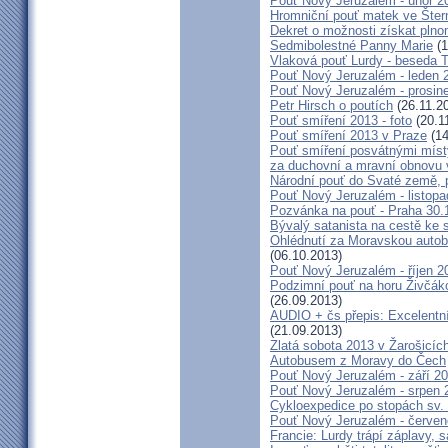
Pouť Nový Jeruzalém - únor 2
Hromniční pouť matek ve Šter
Dekret o možnosti získat plno
Sedmibolestné Panny Marie
(1
Vlaková pouť Lurdy - beseda 
Pouť Nový Jeruzalém - leden 
Pouť Nový Jeruzalém - prosin
Petr Hirsch o poutích
(26.11.2
Pouť smíření 2013 - foto
(20.1
Pouť smíření 2013 v Praze
(14
Pouť smíření posvátnými míst
za duchovní a mravní obnovu 
Národní pouť do Svaté země, p
Pouť Nový Jeruzalém - listop
Pozvánka na pouť - Praha 30.
Bývalý satanista na cestě ke 
Ohlédnutí za Moravskou autobu
(06.10.2013)
Pouť Nový Jeruzalém - říjen 2
Podzimní pouť na horu Živčáko
(26.09.2013)
AUDIO + čs přepis: Excelentní
(21.09.2013)
Zlatá sobota 2013 v Žarošicíc
Autobusem z Moravy do Čech
Pouť Nový Jeruzalém - září 2
Pouť Nový Jeruzalém - srpen 
Cykloexpedice po stopách sv. 
Pouť Nový Jeruzalém - červe
Francie: Lurdy trápí záplavy,