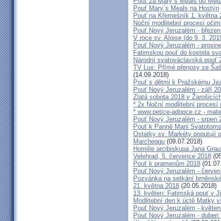
Pouť za Mary´s Meals do Med
Pouť Mary´s Meals na Hostýn
Pouť na Křemešník 1. května 
Noční modlitební procesí očim
Pouť Nový Jeruzalém - březen
V roce sv. Aloise (do 9. 3. 201
Pouť Nový Jeruzalém - prosin
Fatimskou pouť do kostela sva
Národní svatováclavská pouť 
TV Lux: Přímé přenosy ze Šaš
(14.09.2018)
Pouť s dětmi k Pražskému Jez
Pouť Nový Jeruzalém - září 2
Zlatá sobota 2018 v Žarošicích 
* 2x Noční modlitební procesí p
* www.petice-adopce.cz - mater
Pouť Nový Jeruzalém - srpen 
Pouť k Panně Marii Svatotoms
Ostatky sv. Markéty poputují
Marcheggu
(09.07.2018)
Homilie arcibiskupa Jana Grau
Velehrad, 5. července 2018
(05
Pouť k pramenům 2018
(01.07
Pouť Nový Jeruzalém - červen
Pozvánka na setkání brněnské
21. května 2018
(20.05.2018)
13. květen: Fatimská pouť v Ji
Modlitební den k úctě Matky v
Pouť Nový Jeruzalém - květen
Pouť Nový Jeruzalém - duben