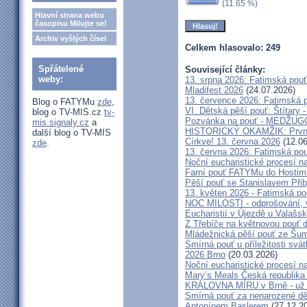
(11.65 %)
Hlavní strana webu
časopisu Milujte se!
Archiv vyšlých čísel
Celkem hlasovalo: 249
Spřátelené
Související články:
weby:
13. srpna 2026: Fatimská pou
Mladifest 2026
(24.07.2026)
13. července 2026: Fatimská 
Blog o FATYMu
zde
,
VI. Dětská pěší pouť: Štítary 
blog o TV-MIS.cz
tv-
Pozvánka na pouť - MEDŽUGOR
mis.signaly.cz
a
HISTORICKÝ OKAMŽIK: První c
další blog o TV-MIS
Církve! 13. června 2026
(12.06
zde
.
13. června 2026: Fatimská po
Noční eucharistické procesí n
Farní pouť FATYMu do Hostim
Pěší pouť se Stanislavem Při
13. květen 2026 - Fatimská p
NOC MILOSTÍ - odprošování, v
Eucharistií v Újezdě u Valašs
Z Třebíče na květnovou pouť 
Mládežnická pěší pouť ze Šu
Smírná pouť u příležitosti svá
2026 Brno
(20.03.2026)
Noční eucharistické procesí n
Mary’s Meals Česká republika
KRÁLOVNA MÍRU v Brně - už 
Smírná pouť za nenarozené dě
Antonínem Baslerem
(27.12.2