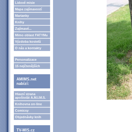
Lidové misie
Mapa zajímavostí
Marianky
Knihy
Zajímavé...
Mimo oblast FATYMu
Výzdoba kostelů
O nás a kontakty
Personalizace
15 nejčtenějších
AMIMS.net
nabízí:
Hlavní strana
apoštolát A.M.I.M.S.
Knihovna on-line
Comicsy
Objednávky knih
TV-MIS.cz