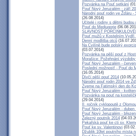
Pozvánka na Pouť setkání
(01
Pouť Nový Jeruzalém - září 2
Národní pouť rodin ve Žďáru -
(26.08.2014)
Učitelé i rodiny s dětmi budo
Pouť do Medjugorje
(06.08.201
SLAVNOST PORCINKULOVÉ
Pouť mužů v Kostelním Vydří 
Denní modlitba otců
(16.07.20
Na Cvilíně bude polský exorci
(03.07.2014)
Pozvánka na pěší pouť z Hos
Morašice: Požehnání výzdoby
Pouť Nový Jeruzalém - červen
Poslední možnost! - Pouť do M
(16.05.2014)
Dívčí pěší pouť 2014
(10.05.2
Národní pouť rodin 2014 ve Ž
Zveme na Fatimský den do Koc
Pouť Nový Jeruzalém - květen
Pozvánka na pouť na kostelíč
(29.04.2014)
II. ročník cyklopoutě z Olomo
Pouť Nový Jeruzalém - duben
Pouť Nový Jeruzalém - březen
Železný poutník 2014
(04.03.2
Pekařská pouť ke cti sv. Kle
Pouť ke sv. Valentinovi
(03.02
Džublik:10let poutního místa n