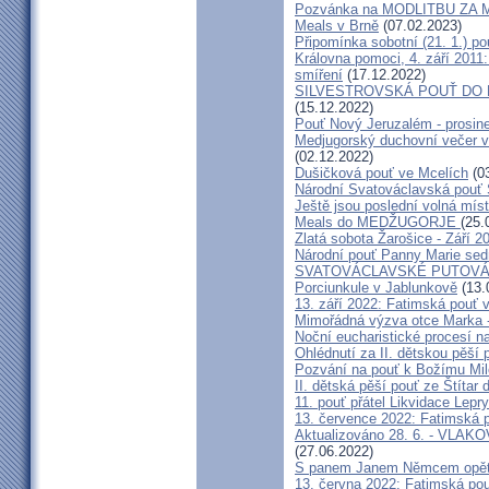
Pozvánka na MODLITBU ZA MÍ
Meals v Brně
(07.02.2023)
Připomínka sobotní (21. 1.) po
Královna pomoci, 4. září 2011:
smíření
(17.12.2022)
SILVESTROVSKÁ POUŤ DO ME
(15.12.2022)
Pouť Nový Jeruzalém - prosin
Medjugorský duchovní večer v 
(02.12.2022)
Dušičková pouť ve Mcelích
(03
Národní Svatováclavská pouť 
Ještě jsou poslední volná míst
Meals do MEDŽUGORJE
(25.
Zlatá sobota Žarošice - Září 2
Národní pouť Panny Marie sed
SVATOVÁCLAVSKÉ PUTOVÁN
Porciunkule v Jablunkově
(13.
13. září 2022: Fatimská pouť v 
Mimořádná výzva otce Marka - 
Noční eucharistické procesí n
Ohlédnutí za II. dětskou pěší 
Pozvání na pouť k Božímu Mil
II. dětská pěší pouť ze Štítar
11. pouť přátel Likvidace Lepry
13. července 2022: Fatimská po
Aktualizováno 28. 6. - VL
(27.06.2022)
S panem Janem Němcem opět 
13. června 2022: Fatimská pouť