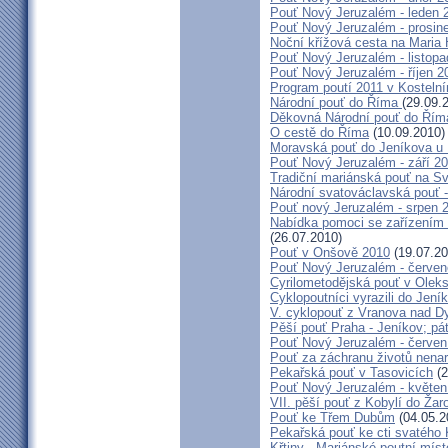
Pouť Nový Jeruzalém - leden 
Pouť Nový Jeruzalém - prosin
Noční křížová cesta na Maria 
Pouť Nový Jeruzalém - listop
Pouť Nový Jeruzalém - říjen 2
Program poutí 2011 v Kosteln
Národní pouť do Říma
(29.09.
Děkovná Národní pouť do Řím
O cestě do Říma
(10.09.2010)
Moravská pouť do Jeníkova u
Pouť Nový Jeruzalém - září 2
Tradiční mariánská pouť na S
Národní svatováclavská pouť 
Pouť nový Jeruzalém - srpen 
Nabídka pomoci se zařízením pě
(26.07.2010)
Pouť v Onšově 2010
(19.07.20
Pouť Nový Jeruzalém - červe
Cyrilometodějská pouť v Olek
Cyklopoutníci vyrazili do Jení
V. cyklopouť z Vranova nad D
Pěší pouť Praha - Jeníkov; pá
Pouť Nový Jeruzalém - červen
Pouť za záchranu životů nena
Pekařská pouť v Tasovicích
(2
Pouť Nový Jeruzalém - květen
VII. pěší pouť z Kobylí do Žar
Pouť ke Třem Dubům
(04.05.2
Pekařská pouť ke cti svatého
Křtiny - Mariánské poutní míst