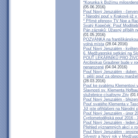
*Korunka k Božímu milosrdenst
(05.06.2016)
Pouť Nový Jeruzalém - červen
* Národní pouť v Krakově již v
* Přímé přenosy TV Noe a Rad
Svatý Kopeček: Pouť Modliteb
Pán zázraků: Úžasný příběh n
(01.05.2016)
POZVÁNKA na františkánskou po
volná místa
(28.04.2016)
Pouť Nový Jeruzalém - květen
6. Medžugorské setkání na Sl
POUŤ LÉKÁRNÍKŮ PRO ŽIVO
Arcibiskup Graubner bude v rod
nenarozené
(04.04.2016)
Pouť Nový Jeruzalém - duben
I. pěší pouť za obnovu manžels
(28.03.2016)
Pouť ke svatému Klementovi v
Slavnosti sv. Klementa Hofbau
služebnice císařovny Zity
(01.
Pouť Nový Jeruzalém - březen
Pouť svatého Klementa v Taso
Již jste přihlášeni na Národní
Pouť Nový Jeruzalém - únor 2
Cyrilometodějská pouť 2016 -
Pouť Nový Jeruzalém - leden 
Přehled významných akcí v r
Pouť Nový Jeruzalém - prosin
Silvestr a Nový rok v Medžugo