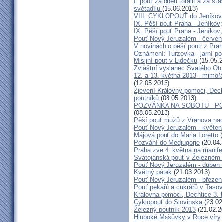
I. pouť za oběti totalit a za 
světadílu
(15.06.2013)
VIII. CYKLOPOUŤ do Jeníkov
IX. Pěší pouť Praha - Jeníkov
IX. Pěší pouť Praha - Jeníkov
Pouť Nový Jeruzalém - červen
V novinách o pěší pouti z Pra
Oznámení: Turzovka - jarní po
Misijní pouť v Lidečku
(15.05.
Zvláštní vyslanec Svatého Otc
12. a 13. května 2013 - mimo
(12.05.2013)
Zjevení Královny pomoci, Dech
poutníků
(08.05.2013)
POZVÁNKA NA SOBOTU - P
(08.05.2013)
Pěší pouť mužů z Vranova nad
Pouť Nový Jeruzalém - květen
Májová pouť do Maria Loretto
Pozvání do Medjugorje
(20.04.
Praha zve 4. května na manife
Svatojánská pouť v Železném
Pouť Nový Jeruzalém - duben
Květný pátek
(21.03.2013)
Pouť Nový Jeruzalém - březen
Pouť pekařů a cukrářů v Taso
Královna pomoci, Dechtice 3.
Cyklopouť do Slovinska
(23.02
Železný poutník 2013
(21.02.2
Hluboké Mašůvky v Roce víry