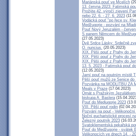
Mariánská pouť ve Mcelích
(29
13. června 2023: Fatimská pouť
Prožijte 42. výročí zjevení Pa
nebo 22. 6. - 27. 6. 2023
(11.0
Vodácká pouť "po řece sv. Kl
Medžugorje - pozvání na Mladi
Pouť Nový Jeruzalém - červen
S panem Němcem do Medžugorj
(27.05.2023)
Dvě Srdce Lásky: Srdečně zve
O. nuncius.
(20.05.2023)
XIX. Pěší pouť z Prahy do Jen
XIX. Pěší pouť z Prahy do Jen
XIX. Pěší pouť z Prahy do Jen
13. 5. 2023 - Fatimská pouť do
(12.05.2023)
Jarní pouť na poutním místě 
Pěší pouť mužů ze Senice do 
Pozvánka na MODLITBU ZA MÍ
Meals v Praze
(17.04.2023)
Ornát s Pražským Jezulátkem 
biskupa A. Baslera
(15.04.202
Pouť do Medjugorje 2023
(13.0
VIII. Pěší pouť rodin
(02.04.20
Pozvání na pouť - Velikonoční 
Noční eucharistické procesí n
Železný poutník 2023
(16.03.2
Svatoklementská pekařská po
Pouť do Medžugorje - svátek Bo
Velikonocích ve dnech 14. - 20