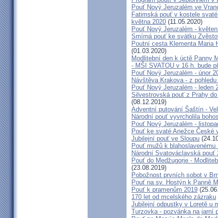
Pouť Nový Jeruzalém ve Vran
Fatimská pouť v kostele svaté 
května 2020
(11.05.2020)
Pouť Nový Jeruzalém - květen
Smírná pouť ke svátku Zvěsto
Poutní cesta Klementa Maria 
(01.03.2020)
Modlitební den k úctě Panny M
- MŠI SVATOU v 16 h. bude p
Pouť Nový Jeruzalém - únor 2
Návštěva Krakova - z pohledu
Pouť Nový Jeruzalém - leden 
Silvestrovská pouť z Prahy do
(08.12.2019)
Adventní putování Šaštín - Ve
Národní pouť vyvrcholila boho
Pouť Nový Jeruzalém - listop
Pouť ke svaté Anežce České 
Jubilejní pouť ve Sloupu
(24.10
Pouť mužů k blahoslavenému
Národní Svatováclavská pouť
Pouť do Medžugorje - Modliteb
(23.08.2019)
Pobožnost prvních sobot v Brně
Pouť na sv. Hostýn k Panně Ma
Pouť k pramenům 2019
(25.06
170 let od mcelského zázraku
Jubilejní odpustky v Loretě u 
Turzovka - pozvánka na jarní p