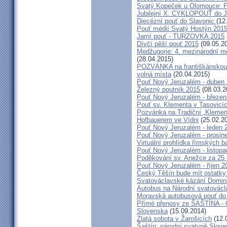
Svatý Kopeček u Olomouce: P
Jubilejní X. CYKLOPOUŤ do J
Diecézní pouť do Slavonic
(12
Pouť médií Svatý Hostýn 201
Jarní pouť - TURZOVKA 2015
Dívčí pěší pouť 2015
(09.05.2
Medžugorje: 4. mezinárodní mod
(28.04.2015)
POZVÁNKA na františkánskou po
volná místa
(20.04.2015)
Pouť Nový Jeruzalém - duben
Železný poutník 2015
(08.03.2
Pouť Nový Jeruzalém - březen
Pouť sv. Klementa v Tasovicí
Pozvánka na Tradiční „Kleme
Hofbauerem ve Vídni
(25.02.2
Pouť Nový Jeruzalém - leden 
Pouť Nový Jeruzalém - prosin
Virtuální prohlídka římských ba
Pouť Nový Jeruzalém - listop
Poděkování sv. Anežce za 25
Pouť Nový Jeruzalém - říjen 2
Český Těšín bude mít ostatky
Svatováclavské kázání Domini
Autobus na Národní svatovácl
Moravská autobusová pouť do
Přímé přenosy ze ŠAŠTÍNA - C
Slovenska
(15.09.2014)
Zlatá sobota v Žarošicích
(12.
Šaštín: národní svatyně Slov