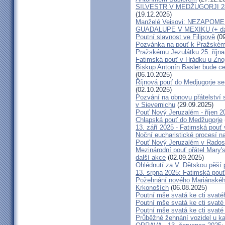
SILVESTR V MEDŽUGORJI 28. 1
(19.12.2025)
Manželé Veisovi: NEZAPO
GUADALUPE V MEXIKU (+ dal
Poutní slavnost ve Filipově
(09
Pozvánka na pouť k Pražském
Pražskému Jezulátku 25. říjn
Fatimská pouť v Hrádku u Znoj
Biskup Antonín Basler bude ce
(06.10.2025)
Říjnová pouť do Medjugorje se
(02.10.2025)
Pozvání na obnovu přátelství 
v Sievernichu
(29.09.2025)
Pouť Nový Jeruzalém - říjen 2
Chlapská pouť do Medžugorje
13. září 2025 - Fatimská pouť
Noční eucharistické procesí n
Pouť Nový Jeruzalém v Radost
Mezinárodní pouť přátel Mary'
další akce
(02.09.2025)
Ohlédnutí za V. Dětskou pěší 
13. srpna 2025: Fatimská pou
Požehnání nového Mariánského 
Krkonoších
(06.08.2025)
Poutní mše svatá ke cti svaté
Poutní mše svatá ke cti svat
Poutní mše svatá ke cti svat
Průběžné žehnání vozidel u ka