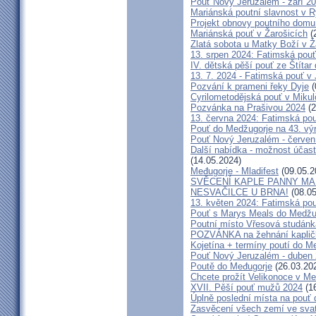
Pouť Nový Jeruzalém - září 2
Mariánská poutní slavnost v R
Projekt obnovy poutního domu
Mariánská pouť v Žarošicích
(
Zlatá sobota u Matky Boží v Ž
13. srpen 2024: Fatimská pouť 
IV. dětská pěší pouť ze Štítar
13. 7. 2024 - Fatimská pouť v J
Pozvání k prameni řeky Dyje
(
Cyrilometodějská pouť v Mikul
Pozvánka na Prašivou 2024
(2
13. června 2024: Fatimská pouť
Pouť do Medžugorje na 43. výro
Pouť Nový Jeruzalém - červen
Další nabídka - možnost účast
(14.05.2024)
Međugorje - Mladifest
(09.05.2
SVĚCENÍ KAPLE PANNY MAR
NESVAČILCE U BRNA!
(08.05
13. květen 2024: Fatimská pouť
Pouť s Marys Meals do Medžug
Poutní místo Vřesová studánk
POZVÁNKA na žehnání kapličk
Kojetína + termíny poutí do M
Pouť Nový Jeruzalém - duben
Poutě do Međugorje
(26.03.20
Chcete prožít Velikonoce v M
XVII. Pěší pouť mužů 2024
(16
Úplně poslední místa na po
Zasvěcení všech zemí ve svat