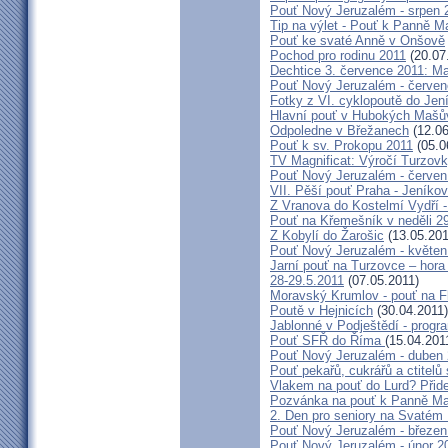
Pouť Nový Jeruzalém - srpen 
Tip na výlet - Pouť k Panně M
Pouť ke svaté Anně v Onšově
Pochod pro rodinu 2011
(20.07
Dechtice 3. července 2011: Ma
Pouť Nový Jeruzalém - červen
Fotky z VI. cyklopoutě do Jen
Hlavní pouť v Hubokých Mašův
Odpoledne v Břežanech
(12.06
Pouť k sv. Prokopu 2011
(05.0
TV Magnificat: Výročí Turzov
Pouť Nový Jeruzalém - červen
VII. Pěší pouť Praha - Jeníkov 
Z Vranova do Kostelmí Vydří -
Pouť na Křemešník v neděli 2
Z Kobylí do Žarošic
(13.05.201
Pouť Nový Jeruzalém - květen
Jarní pouť na Turzovce – hora
28-29.5.2011
(07.05.2011)
Moravský Krumlov - pouť na F
Poutě v Hejnicích
(30.04.2011)
Jablonné v Podještědí - progr
Pouť SFŘ do Říma
(15.04.201
Pouť Nový Jeruzalém - duben
Pouť pekařů, cukrářů a ctitel
Vlakem na pouť do Lurd? Přide
Pozvánka na pouť k Panně Mar
2. Den pro seniory na Svaté
Pouť Nový Jeruzalém - březen
Pouť Nový Jeruzalém - únor 2