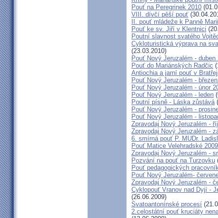
Pouť na Peregrinek 2010
(01.0
VIII. dívčí pěší pouť
(30.04.20
II. pouť mládeže k Panně Mari
Pouť ke sv. Jiří v Klentnici
(20
Poutní slavnost svatého Vojtě
Cykloturistická výprava na sv
(23.03.2010)
Pouť Nový Jeruzalém - duben
Pouť do Mariánských Radčic
(
Antiochia a jarní pouť v Bratře
Pouť Nový Jeruzalém - březen
Pouť Nový Jeruzalém - únor 2
Pouť Nový Jeruzalém - leden
(
Poutní písně - Láska zůstává
(
Pouť Nový Jeruzalém - prosin
Pouť Nový Jeruzalém - listop
Zpravodaj Nový Jeruzalém - ří
Zpravodaj Nový Jeruzalém - zá
6. smírná pouť P. MUDr. Ladis
Pouť Matice Velehradské 2009
Zpravodaj Nový Jeruzalém - s
Pozvání na pouť na Turzovku
Pouť pedagogických pracovník
Pouť Nový Jeruzalém- červen
Zpravodaj Nový Jeruzalém - č
Cyklopouť Vranov nad Dyjí - Je
(26.06.2009)
Svatoantonínské procesí
(21.0
2.celostátní pouť kruciáty n