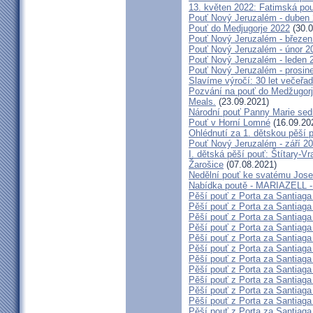
13. květen 2022: Fatimská pouť
Pouť Nový Jeruzalém - duben
Pouť do Medjugorje 2022
(30.0
Pouť Nový Jeruzalém - březen
Pouť Nový Jeruzalém - únor 2
Pouť Nový Jeruzalém - leden 
Pouť Nový Jeruzalém - prosin
Slavíme výročí: 30 let večeřad
Pozvání na pouť do Medžugorje
Meals.
(23.09.2021)
Národní pouť Panny Marie sed
Pouť v Horní Lomné
(16.09.20
Ohlédnutí za 1. dětskou pěší p
Pouť Nový Jeruzalém - září 2
I. dětská pěší pouť: Štítary-V
Žarošice
(07.08.2021)
Nedělní pouť ke svatému Jose
Nabídka poutě - MARIAZELL -
Pěší pouť z Porta za Santiaga
Pěší pouť z Porta za Santiaga
Pěší pouť z Porta za Santiaga
Pěší pouť z Porta za Santiaga
Pěší pouť z Porta za Santiaga
Pěší pouť z Porta za Santiaga
Pěší pouť z Porta za Santiaga
Pěší pouť z Porta za Santiaga
Pěší pouť z Porta za Santiaga
Pěší pouť z Porta za Santiaga
Pěší pouť z Porta za Santiaga
Pěší pouť z Porta za Santiaga