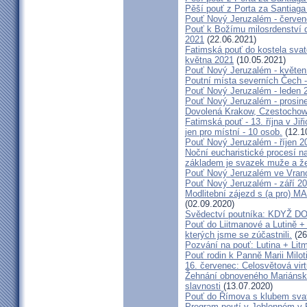
Pěší pouť z Porta za Santiaga
Pouť Nový Jeruzalém - červe
Pouť k Božímu milosrdenství do
2021
(22.06.2021)
Fatimská pouť do kostela svaté
května 2021
(10.05.2021)
Pouť Nový Jeruzalém - květen
Poutní místa severních Čech -
Pouť Nový Jeruzalém - leden 
Pouť Nový Jeruzalém - prosin
Dovolená Krakow, Czestochow
Fatimská pouť - 13. října v Ji
jen pro místní - 10 osob.
(12.1
Pouť Nový Jeruzalém - říjen 2
Noční eucharistické procesí n
základem je svazek muže a ž
Pouť Nový Jeruzalém ve Vran
Pouť Nový Jeruzalém - září 2
Modlitební zájezd s (a pro
(02.09.2020)
Svědectví poutníka: KDYŽ 
Pouť do Liitmanové a Lutině + 
kterých jsme se zúčastnili.
(26
Pozvání na pouť: Lutina + Lit
Pouť rodin k Panně Marii Milot
16. červenec: Celosvětová virt
Žehnání obnoveného Mariánské
slavnosti
(13.07.2020)
Pouť do Římova s klubem sva
Program poutí v Jeblonném v 