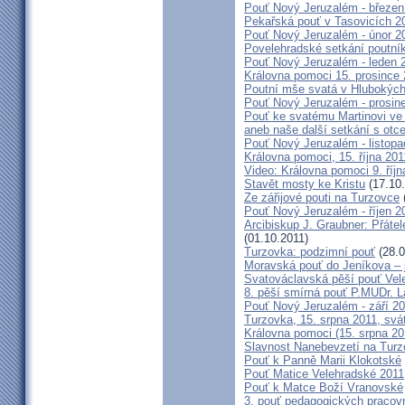
Pouť Nový Jeruzalém - březen
Pekařská pouť v Tasovicích 2
Pouť Nový Jeruzalém - únor 2
Povelehradské setkání poutní
Pouť Nový Jeruzalém - leden 
Královna pomoci 15. prosince 
Poutní mše svatá v Hlubokýc
Pouť Nový Jeruzalém - prosin
Pouť ke svatému Martinovi ve 
aneb naše další setkání s ot
Pouť Nový Jeruzalém - listopa
Královna pomoci, 15. října 20
Video: Královna pomoci 9. říjn
Stavět mosty ke Kristu
(17.10.
Ze zářijové pouti na Turzovce
Pouť Nový Jeruzalém - říjen 2
Arcibiskup J. Graubner: Přáte
(01.10.2011)
Turzovka: podzimní pouť
(28.0
Moravská pouť do Jeníkova – j
Svatováclavská pěší pouť Vel
8. pěší smírná pouť P.MUDr. 
Pouť Nový Jeruzalém - září 2
Turzovka, 15. srpna 2011, sv
Královna pomoci (15. srpna 2
Slavnost Nanebevzetí na Tur
Pouť k Panně Marii Klokotské
Pouť Matice Velehradské 2011
Pouť k Matce Boží Vranovské
3. pouť pedagogických praco