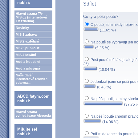
nabízí:
Sdílet
Hlavní strana TV-
Co ty a pěší poutě?
MIS.cz (internetová
TV zdarma)
O poutě jsem nikdy nejevil 
Novinky
(11.65 %)
MIS 1 zábava
MIS 2 vzdělání
Na poutě se vypravuji jen d
(6.43 %)
MIS 3 publicist.
MIS 4 lokální
Pěší poutě mě lákají, ale je
Audia hudební
25)
Audia mluvená
(10.04 %)
Naše další
internetové televize
Jedenkrát jsem se pěší pout
zdarma...
(8.43 %)
ABCD.fatym.com
Na pěší pouti jsem byl vícek
nabízí:
(37.75 
Hlavní strana
vyhledávače Abeceda
Na pěší poutě chodím pravid
(14.06 %)
Milujte se!
nabízí:
Patřím dokonce do poutního 