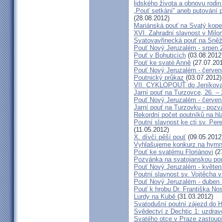
lidského života a obnovu rodin
„Pouť setkání“ aneb putování 
(28.08.2012)
Mariánská pouť na Svatý kope
XVI. Zahradní slavnost v Milo
Svatovavřinecká pouť na Sně
Pouť Nový Jeruzalém - srpen 
Pouť v Bohuticích
(03.08.2012
Pouť ke svaté Anně
(27.07.20
Pouť Nový Jeruzalém - červe
Poutnický průkaz
(03.07.2012)
VII. CYKLOPOUŤ do Jeníkov
Jarní pouť na Turzovce, 26. –
Pouť Nový Jeruzalém - červen
Jarní pouť na Turzovku - poz
Rekordní počet poutníků na hl
Poutní slavnost ke cti sv. Pe
(11.05.2012)
X. dívčí pěší pouť
(09.05.2012
Vyhlašujeme konkurz na hymn
Pouť ke svatému Floriánovi
(2
Pozvánka na svatojanskou pou
Pouť Nový Jeruzalém - květen
Poutní slavnost sv. Vojtěcha 
Pouť Nový Jeruzalém - duben
Pouť k hrobu Dr. Františka No
Lurdy na Kubě
(31.03.2012)
Svatodušní poutní zájezd do 
Svědectví z Dechtic 1: uzdrave
Svatého otce v Praze zastoup