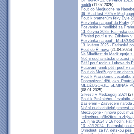
OPRAVA - 13. července 2025: 
neděli
(11.07.2025)
Pouť do Medjugorje na Nanebe
36. Mladifest 2025 v Medjugorj
Pouť k pramenům řeky Dyje 2
Pozvánka na pouť do Prahy
(2
Pozvánka k modlitbě za Prahu
13. června 2025: Fatimská po
Přehled poutí u sv. Zdislavy v
Pozvánka na pouť - MEDŽUGOR
13. květen 2025 - Fatimská p
Pouť do Římova
(21.04.2025)
Na Mladifest do Medžugorje s
Noční eucharistické procesí n
Pěší pouť rodin z Lukova do P
Putování -aneb pěší pouť v na
Pouť do Medžugorje ve dnech 2
Pouť k Pražskému Jezulátku 
Doprovázení dětí jako „Poutní
MEDŽUGORJE: SEMINÁŘ PŮST
(08.01.2025)
Silvestr v Medžugorji 2024
(27
Pouť k Pražskému Jezulátku d
Baslerem - Zasvěcení národa 
Noční eucharistické procesí n
Medžugorje - říjnová pouť mu
jedinečnou příležitost a zbývaj
13. října 2024 v 16 hodin: Fa
13. září 2024 - Fatimská pouť
Ohlédnutí za IV. dětskou pěší