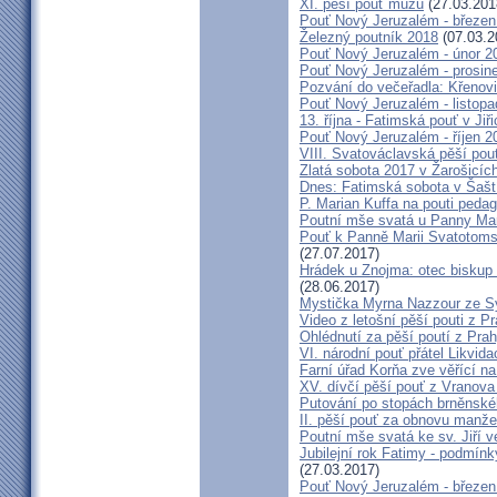
XI. pěší pouť mužů
(27.03.201
Pouť Nový Jeruzalém - březen
Železný poutník 2018
(07.03.2
Pouť Nový Jeruzalém - únor 2
Pouť Nový Jeruzalém - prosin
Pozvání do večeřadla: Křenovi
Pouť Nový Jeruzalém - listop
13. října - Fatimská pouť v Jiři
Pouť Nový Jeruzalém - říjen 2
VIII. Svatováclavská pěší pou
Zlatá sobota 2017 v Žarošicích 
Dnes: Fatimská sobota v Šašt
P. Marian Kuffa na pouti ped
Poutní mše svatá u Panny Mar
Pouť k Panně Marii Svatotoms
(27.07.2017)
Hrádek u Znojma: otec biskup
(28.06.2017)
Mystička Myrna Nazzour ze S
Video z letošní pěší pouti z P
Ohlédnutí za pěší poutí z Pra
VI. národní pouť přátel Likvida
Farní úřad Korňa zve věřící n
XV. dívčí pěší pouť z Vranova
Putování po stopách brněnské
II. pěší pouť za obnovu manžel
Poutní mše svatá ke sv. Jiří v
Jubilejní rok Fatimy - podmín
(27.03.2017)
Pouť Nový Jeruzalém - březen