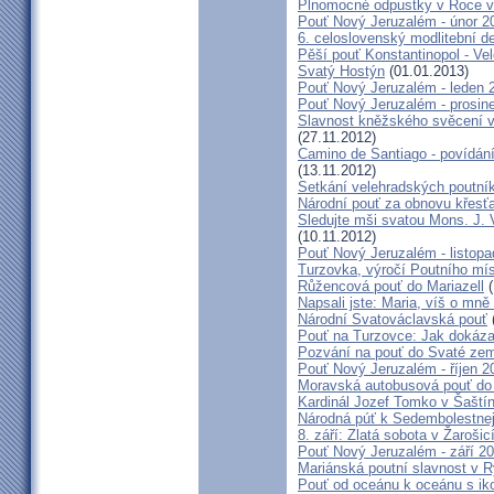
Plnomocné odpustky v Roce ví
Pouť Nový Jeruzalém - únor 2
6. celoslovenský modlitební d
Pěší pouť Konstantinopol - Ve
Svatý Hostýn
(01.01.2013)
Pouť Nový Jeruzalém - leden 
Pouť Nový Jeruzalém - prosin
Slavnost kněžského svěcení v 
(27.11.2012)
Camino de Santiago - povídání
(13.11.2012)
Setkání velehradských poutní
Národní pouť za obnovu křesť
Sledujte mši svatou Mons. J. 
(10.11.2012)
Pouť Nový Jeruzalém - listop
Turzovka, výročí Poutního mí
Růžencová pouť do Mariazell
(
Napsali jste: Maria, víš o mn
Národní Svatováclavská pouť
Pouť na Turzovce: Jak dokázat
Pozvání na pouť do Svaté ze
Pouť Nový Jeruzalém - říjen 2
Moravská autobusová pouť do
Kardinál Jozef Tomko v Šaští
Národná púť k Sedembolestne
8. září: Zlatá sobota v Žarošic
Pouť Nový Jeruzalém - září 2
Mariánská poutní slavnost v 
Pouť od oceánu k oceánu s i