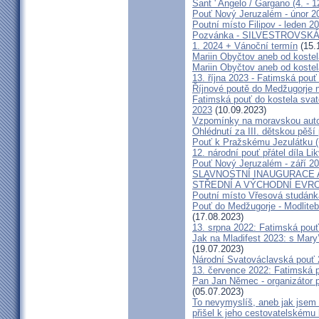
Sant ' Angelo / Gargano (4. - 1
Pouť Nový Jeruzalém - únor 2
Poutní místo Filipov - leden 2
Pozvánka - SILVESTROVSKÁ
1. 2024 + Vánoční termín
(15.
Mariin Obyčtov aneb od kostel
Mariin Obyčtov aneb od kostel
13. října 2023 - Fatimská pouť 
Říjnové poutě do Medžugorje 
Fatimská pouť do kostela svaté
2023
(10.09.2023)
Vzpomínky na moravskou auto
Ohlédnutí za III. dětskou pěší 
Pouť k Pražskému Jezulátku (
12. národní pouť přátel díla Li
Pouť Nový Jeruzalém - září 2
SLAVNOSTNÍ INAUGURACE 
STŘEDNÍ A VÝCHODNÍ EVR
Poutní místo Vřesová studánk
Pouť do Medžugorje - Modliteb
(17.08.2023)
13. srpna 2022: Fatimská pouť 
Jak na Mladifest 2023: s Ma
(19.07.2023)
Národní Svatováclavská pouť
13. července 2022: Fatimská po
Pan Jan Němec - organizátor po
(05.07.2023)
To nevymyslíš, aneb jak jsem 
přišel k jeho cestovatelskému