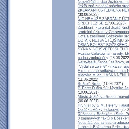
Nejsvětější srdce Ježíšovo - s
Ježíš zná zranění našeho srd
ZKLAMÁNÍ UŠTĚDŘENÁ NEJ
(30.06.2023)
NIC NEMŮŽE ZABRÁNIT ÚCT
SRDCI JEŽÍŠE
(17.06.2023)
Zaslíbení, která dal Ježíš Kri
smrtelná úzkost v Getsemane
Úcta a zaslíbení Božského sr
ÚCTA K NEJSVĚTĚJŠÍMU S
OSMÁ BOLEST BOŽSKÉHO S
SYNA V NEJSVĚTĚJŠÍ EUCH
Rozália Celakówna: národy, kte
budou zachráněny
(23.06.2022
Nejsvětější Srdce Ježíšovo, a
"Vydal se za mě" - říká sv. ap
Exorcista se setkává s mocí N
Vladyka Milan: LÁSKA NENÍ 
(11.06.2021)
Božské Srdce
(11.06.2021)
P. Peter Dufka SJ: Mystika Je
(10.06.2021)
Měsíc Ježíšova Srdce - návod,
(06.06.2021)
První sliby S.M. Heleny Halá
Obláčka Věrky Holasové
(29.0
Růženec k Božskému Srdci P
8 zajímavých faktů o Božském
Neustálá eucharistická adorace
Litanie k Božskému Srdci - tro