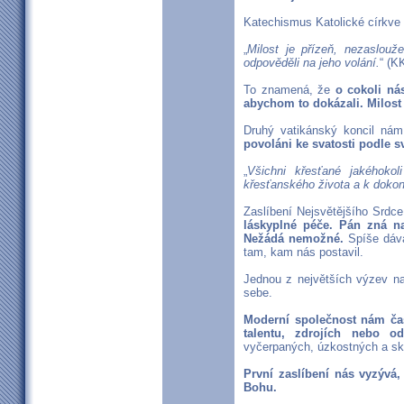
Katechismus Katolické církve 
„
Milost je přízeň, nezaslo
odpověděli na jeho volání.
“ (K
To znamená, že
o cokoli n
abychom to dokázali. Milost j
Druhý vatikánský koncil ná
povoláni ke svatosti podle s
„
Všichni křesťané jakéhokol
křesťanského života a k dokon
Zaslíbení Nejsvětějšího Srdce
láskyplné péče. Pán zná n
Nežádá nemožné.
Spíše dává
tam, kam nás postavil.
Jednou z největších výzev na
sebe.
Moderní společnost nám čas
talentu, zdrojích nebo od
vyčerpaných, úzkostných a sk
První zaslíbení nás vyzývá
Bohu.