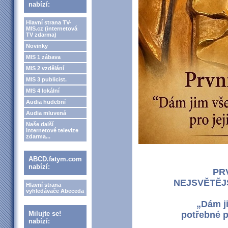
nabízí:
Hlavní strana TV-
MIS.cz (internetová
TV zdarma)
Novinky
MIS 1 zábava
MIS 2 vzdělání
MIS 3 publicist.
MIS 4 lokální
Audia hudební
Audia mluvená
Naše další
internetové televize
zdarma...
ABCD.fatym.com
nabízí:
PR
NEJSVĚTĚJ
Hlavní strana
vyhledávače Abeceda
„Dám j
Milujte se!
potřebné pr
nabízí: