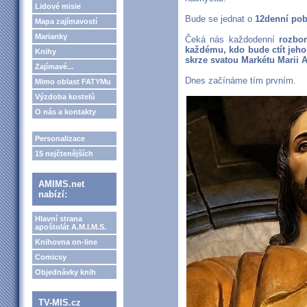
Lidové misie
Bude se jednat o
12denní pob
Mapa zajímavostí
Marianky
Čeká nás každodenní
rozbor
každému, kdo bude ctít jeho
Knihy
skrze svatou Markétu Marii 
Zajímavé...
Dnes začínáme tím prvním.
Mimo oblast FATYMu
Výzdoba kostelů
O nás a kontakty
Personalizace
15 nejčtenějších
AMIMS.net
nabízí:
Hlavní strana
apoštolát A.M.I.M.S.
Knihovna on-line
Comicsy
Objednávky knih
TV-MIS.cz