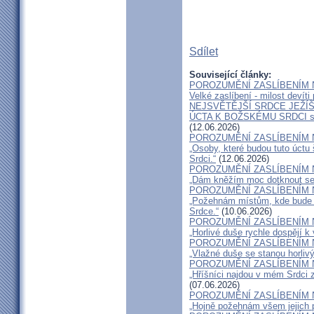
Sdílet
Související články:
POROZUMĚNÍ ZASLÍBENÍM 
Velké zaslíbení - milost devíti
NEJSVĚTĚJŠÍ SRDCE JEŽÍŠ
ÚCTA K BOŽSKÉMU SRDCI 
(12.06.2026)
POROZUMĚNÍ ZASLÍBENÍM 
„Osoby, které budou tuto úctu
Srdci.“
(12.06.2026)
POROZUMĚNÍ ZASLÍBENÍM 
„Dám kněžím moc dotknout se i
POROZUMĚNÍ ZASLÍBENÍM 
„Požehnám místům, kde bude v
Srdce.“
(10.06.2026)
POROZUMĚNÍ ZASLÍBENÍM 
„Horlivé duše rychle dospějí k 
POROZUMĚNÍ ZASLÍBENÍM 
„Vlažné duše se stanou horlivý
POROZUMĚNÍ ZASLÍBENÍM 
„Hříšníci najdou v mém Srdci 
(07.06.2026)
POROZUMĚNÍ ZASLÍBENÍM 
„Hojně požehnám všem jejich 