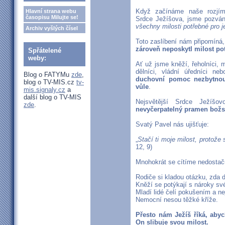
Když začínáme naše rozjímá
Hlavní strana webu
časopisu Milujte se!
Srdce Ježíšova, jsme pozváni
všechny milosti potřebné pro je
Archiv vyšlých čísel
Toto zaslíbení nám připomíná
zároveň neposkytl milost po
Spřátelené
weby:
Ať už jsme kněží, řeholníci, m
dělníci, vládní úředníci ne
Blog o FATYMu
zde
,
duchovní pomoc nezbytnou
blog o TV-MIS.cz
tv-
vůle
.
mis.signaly.cz
a
další blog o TV-MIS
Nejsvětější Srdce Ježíš
zde
.
nevyčerpatelný pramen božs
Svatý Pavel nás ujišťuje:
„
Stačí ti moje milost, protože s
12, 9)
Mnohokrát se cítíme nedostaču
Rodiče si kladou otázku, zda 
Kněží se potýkají s nároky sv
Mladí lidé čelí pokušením a ne
Nemocní nesou těžké kříže.
Přesto nám Ježíš říká, abyc
On slibuje svou milost.