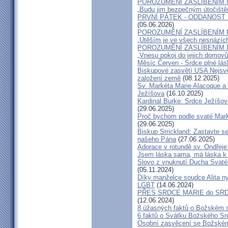
POROZUMĚNÍ ZASLÍBENÍM 
„Budu jim bezpečným útočištěm
PRVNÍ PÁTEK - ODDANOST
(05.06.2026)
POROZUMĚNÍ ZASLÍBENÍM 
„Utěším je ve všech nesnázích
POROZUMĚNÍ ZASLÍBENÍM 
„Vnesu pokoj do jejich domovů
Měsíc Červen - Srdce plné lás
Biskupové zasvětí USA Nejsvě
založení země
(08.12.2025)
Sv. Markéta Marie Alacoque a 
Ježíšova
(16.10.2025)
Kardinál Burke: Srdce Ježíšo
(29.06.2025)
Proč bychom podle svaté Mark
(29.06.2025)
Biskup Strickland: Zastavte se
našeho Pána
(27.06.2025)
Adorace v rotundě sv. Ondřej
Jsem láska sama, má láska k 
Slovo z vnuknutí Ducha Svatéh
(05.11.2024)
Díky manželce soudce Alita nyn
LGBT
(14.06.2024)
PŘES SRDCE MARIE do SRD
(12.06.2024)
8 úžasných faktů o Božském 
6 faktů o Svátku Božského Srd
Osobní zasvěcení se Božském