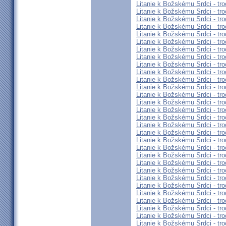
Litanie k Božskému Srdci - tro
Litanie k Božskému Srdci - tro
Litanie k Božskému Srdci - tro
Litanie k Božskému Srdci - tro
Litanie k Božskému Srdci - tro
Litanie k Božskému Srdci - tro
Litanie k Božskému Srdci - tro
Litanie k Božskému Srdci - tro
Litanie k Božskému Srdci - tro
Litanie k Božskému Srdci - tro
Litanie k Božskému Srdci - tro
Litanie k Božskému Srdci - tro
Litanie k Božskému Srdci - tro
Litanie k Božskému Srdci - tro
Litanie k Božskému Srdci - tro
Litanie k Božskému Srdci - tro
Litanie k Božskému Srdci - tro
Litanie k Božskému Srdci - tro
Litanie k Božskému Srdci - tro
Litanie k Božskému Srdci - tro
Litanie k Božskému Srdci - tro
Litanie k Božskému Srdci - tro
Litanie k Božskému Srdci - tro
Litanie k Božskému Srdci - tro
Litanie k Božskému Srdci - tro
Litanie k Božskému Srdci - tro
Litanie k Božskému Srdci - tro
Litanie k Božskému Srdci - tro
Litanie k Božskému Srdci - tro
Litanie k Božskému Srdci - tro