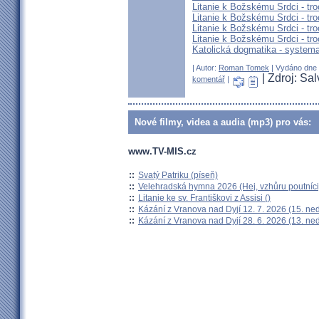
Litanie k Božskému Srdci - tro
Litanie k Božskému Srdci - tro
Litanie k Božskému Srdci - tro
Litanie k Božskému Srdci - tro
Katolická dogmatika - systema
| Autor:
Roman Tomek
| Vydáno dne 0
| Zdroj: Sa
komentář
|
Nové filmy, videa a audia (mp3) pro vás:
www.TV-MIS.cz
::
Svatý Patriku (píseň)
::
Velehradská hymna 2026 (Hej, vzhůru poutníci
::
Litanie ke sv. Františkovi z Assisi ()
::
Kázání z Vranova nad Dyjí 12. 7. 2026 (15. ne
::
Kázání z Vranova nad Dyjí 28. 6. 2026 (13. ne