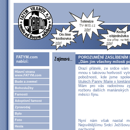
FATYM.com
POROZUMĚNÍ ZASLÍBENÍM 
nabízí:
„Dám jim všechny milosti pot
Drazí přátelé, ze srdce vám
Hlavní strana
mnou s takovou horlivostí vyt
www.FATYM.com
pobožnosti, kde jsme spol
titulech Panny Marie v loretáns
Bude a zveme!
Mám pro vás radostnou zp
Bohoslužby
rozboru dalších mariánských 
měsíci říjnu.
Farnosti
Adoptivní farnost
Zpravodaj
Bylo
Foto
Nyní nám však nastal měs
Nejsvětějšímu Srdci Ježíšovu.
Hesla
nachystal.