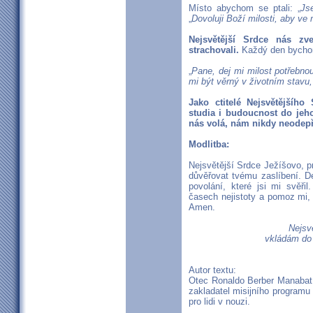
Místo abychom se ptali: „
Js
„
Dovoluji Boží milosti, aby ve
Nejsvětější Srdce nás z
strachovali.
Každý den bychom
„
Pane, dej mi milost potřebno
mi být věrný v životním stavu,
Jako ctitelé Nejsvětějšího
studia i budoucnost do jeho
nás volá, nám nikdy neodepř
Modlitba:
Nejsvětější Srdce Ježíšovo, 
důvěřovat tvému zaslíbení. De
povolání, které jsi mi svěři
časech nejistoty a pomoz mi, 
Amen.
Nejsv
vkládám do 
Autor textu:
Otec Ronaldo Berber Manabat -
zakladatel misijního programu 
pro lidi v nouzi.